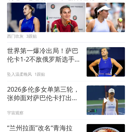
西门吹灰
3跟贴
世界第一爆冷出局！萨巴
伦卡1-2不敌俄罗斯选手止
步多伦多
坠入温柔晚风
1跟贴
2026多伦多女单第三轮，
张帅面对萨巴伦卡打出精
彩好球
宇宙观察
“兰州拉面”改名“青海拉