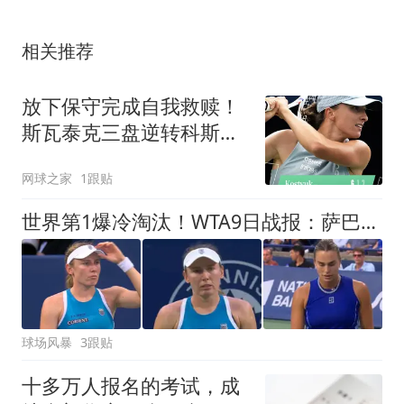
相关推荐
放下保守完成自我救赎！
斯瓦泰克三盘逆转科斯秋
克完成法网复仇
网球之家
1跟贴
世界第1爆冷淘汰！WTA9日战报：萨巴伦卡1-2惜败、止步8强，3号种子0-2
球场风暴
3跟贴
十多万人报名的考试，成