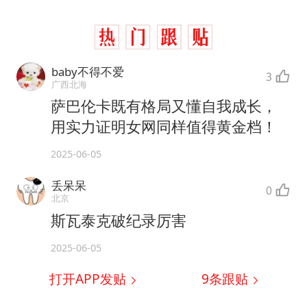
baby不得不爱
3
广西北海
萨巴伦卡既有格局又懂自我成长，
用实力证明女网同样值得黄金档！
2025-06-05
丢呆呆
0
北京
斯瓦泰克破纪录厉害
2025-06-05
打开APP发贴
9
条跟贴