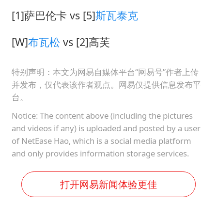
新疆一婚礼线上邀请引热议
[1]萨巴伦卡 vs [5]
斯瓦泰克
《龙餐馆》 冲奖
[W]
布瓦松
vs [2]高芙
上门女婿出轨女邻居多年被判重婚罪
构建更高水平的全民健身公共服务体系
特别声明：本文为网易自媒体平台“网易号”作者上传
韩军前线部队连曝丑闻
并发布，仅代表该作者观点。网易仅提供信息发布平
云南一男子胃中取出180颗铁钉
台。
奋力开创中国式现代化建设新局面
Notice: The content above (including the pictures
and videos if any) is uploaded and posted by a user
of NetEase Hao, which is a social media platform
and only provides information storage services.
打开网易新闻体验更佳