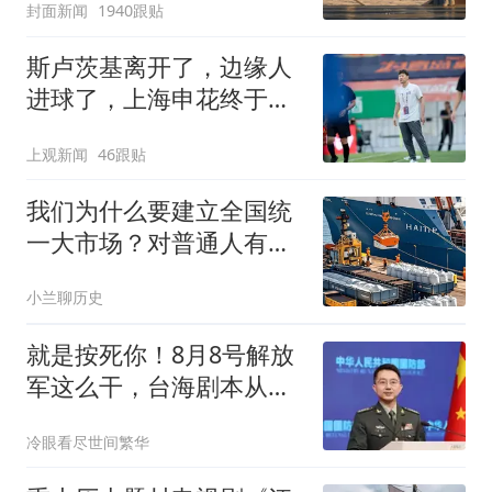
封面新闻
1940跟贴
斯卢茨基离开了，边缘人
进球了，上海申花终于止
住中超三连败颓势
上观新闻
46跟贴
我们为什么要建立全国统
一大市场？对普通人有什
么意义？
小兰聊历史
就是按死你！8月8号解放
军这么干，台海剧本从此
就得按咱们规矩来
冷眼看尽世间繁华