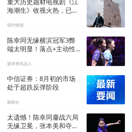
重大历史题材电视剧《江
海潮生》收视火热，已播
16集观众收视3.5亿人次
现代快报
陈幸同无缘横滨冠军3弊
端太明显！落点+主动性
+接发都成问题！
篮球资讯达人
中信证券：8月初的市场
处于超跌反弹阶段
财联社
太遗憾！陈幸同鏖战六局
无缘卫冕，张本美和夺冠