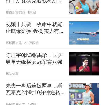
打：斯瓦泰克迎战科斯秋
克
甜份超标的我
1跟贴
视频丨只要一枚命中就能
让航母瘫痪 轰-6J实力有多
强？
环球网资讯
2.1万跟贴
陈垣宇0比3张禹珍，国乒
男单无缘横滨冠军赛八强
咪咕体育
先失一盘后连扳两盘，斯
瓦泰克2小时10分钟逆转
晋级八强
晚风知我意21
1跟贴