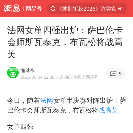
网易号
上半年我国经营主体结构持续优化
俄称边境州遭乌大规模袭击已致13伤
法网女单四强出炉：萨巴伦卡
杭州机场已取消航班388架次
会师斯瓦泰克，布瓦松将战高
于东来回应胖东来近25年老店年底关闭
芙
浙江省委书记：该停下的坚决停下来
中国籍豪华游艇富商之子在泰国被杀
懂球帝
9
2025-06-04 22:28
·北京
·懂球帝官方网易号
白海豚北上或致京津冀暴雨
美将每月供乌爱国者拦截导弹
今日，随着
法网
女单半决赛对阵出炉：萨
国足U17与阿森纳决赛取消 并列冠军
巴伦卡会师
斯瓦泰克
，
布瓦松
将
战高芙
。
10余省份将出现强风雨 局地特大暴雨
世界第1特鲁姆普斯诺克中国赛一轮游
女单四强