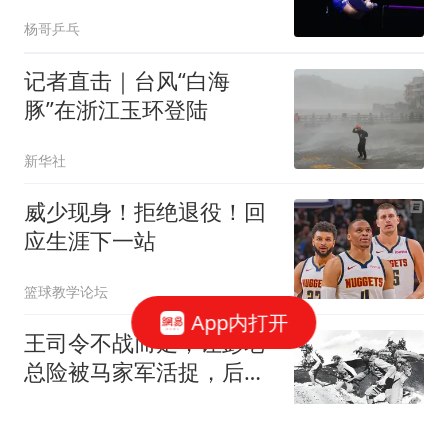
后和父亲紧紧相拥
杨哥乒乓
记者直击｜台风“白海
豚”在浙江玉环登陆
新华社
威少现身！拒绝退役！回
应生涯下一站
篮球教学论坛
App内打开
王司令不战而走，让彭老
总险被马家军活捉，后缺
席我国首次大授衔
历史人文2