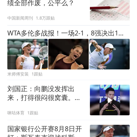
绩全部作废，公平么？
中国新闻周刊
1.8万跟贴
WTA多伦多战报！一场2-1，8强决出1席，斯瓦泰克逆转科斯秋克晋级
米师傅安装
1跟贴
刘国正：向鹏没发挥出
来，打得很闷很窝囊。向
鹏0比3张本智和，无缘横
咪咕体育
1跟贴
滨冠军赛八强
国家银行公开赛8月8日开