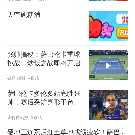
天空硬糖消
张帅揭秘：萨巴伦卡重球
挑战，炒饭之战即将开启
微霜初渡i
4跟贴
萨巴伦卡多伦多站完胜张
帅，赛后采访喜形于色
比特前沿报
3跟贴
硬地三连冠后红土草地战绩疲软！萨巴伦卡屡屡被逆转！