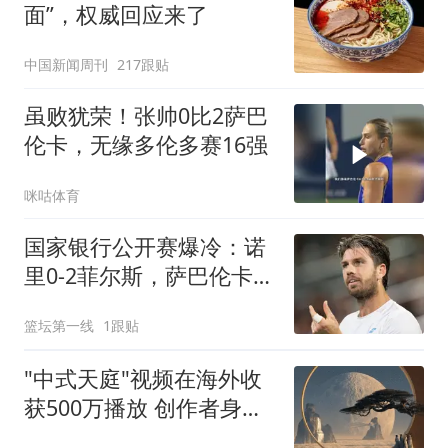
面”，权威回应来了
中国新闻周刊
217跟贴
虽败犹荣！张帅0比2萨巴
伦卡，无缘多伦多赛16强
咪咕体育
国家银行公开赛爆冷：诺
里0-2菲尔斯，萨巴伦卡1-
2出局
篮坛第一线
1跟贴
"中式天庭"视频在海外收
获500万播放 创作者身份
披露