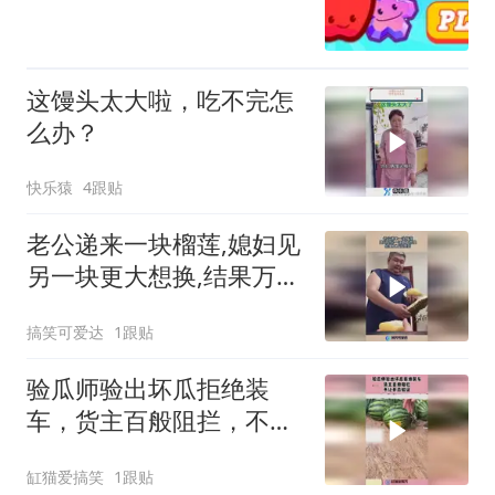
这馒头太大啦，吃不完怎
么办？
快乐猿
4跟贴
老公递来一块榴莲,媳妇见
另一块更大想换,结果万万
没想到!
搞笑可爱达
1跟贴
验瓜师验出坏瓜拒绝装
车，货主百般阻拦，不让
开瓜验证！
缸猫爱搞笑
1跟贴