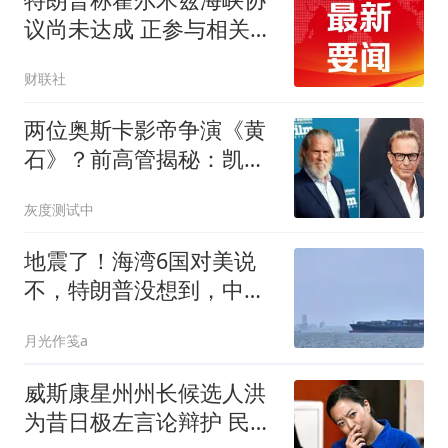
议尚未达成 正参与相关谈
判
财联社
两位奥斯卡影帝争演《黄
石》？前高管揭秘：凯文·
科斯特纳差点被杰夫·布里
灰度测试中
吉斯取代
地震了！海湾6国对美说
不，特朗普没想到，中国
三年前这步棋太绝
月光作笺a
威斯康星州州长候选人洪
为昔日极左言论辩护 民调