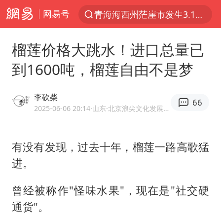
网易号
青海海西州茫崖市发生3.1级地震
以“新”破局 首发经济点亮城市消费活力
榴莲价格大跳水！进口总量已
我国编制完成新版全月地质图
到1600吨，榴莲自由不是梦
台风白海豚登陆地点更新
看守所辅警收受10万获刑1年
李砍柴
66
台风白海豚进入48小时警戒线
2025-06-06 20:14
·山东
·北京浪尖文化发展有限公司创始人兼CEO
吉林一“温度计大楼”读数爆表
有没有发现，过去十年，榴莲一路高歌猛
24小时不关空调 电费会更低吗
进。
宇树科技王兴兴身家有望超200亿元
村民谈“梅姨”：叫的其实是“媒姨”
曾经被称作"怪味水果"，现在是"社交硬
中国养老床位“三连降”
通货"。