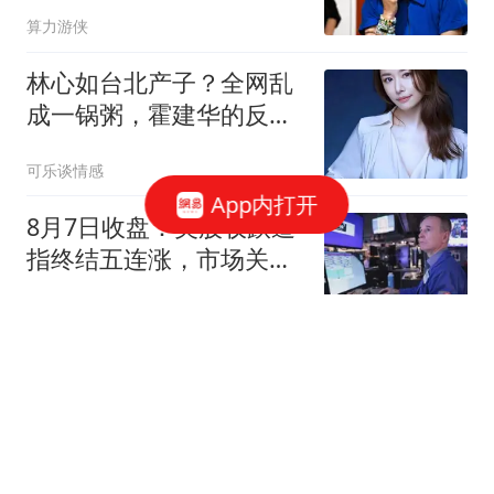
落后对手3个百分点
算力游侠
林心如台北产子？全网乱
成一锅粥，霍建华的反应
却让所有人破防！
可乐谈情感
App内打开
8月7日收盘：美股收跌道
指终结五连涨，市场关注
财报与霍尔木兹海峡重启
新浪财经
协议
婚内被出轨、负债百万、
带俩娃的单亲妈妈，却靠
脱口秀逆袭成黑马
墨印斋