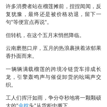
许多消费者站在榴莲摊前，捏捏闻闻，反
复犹豫，最终还是被价格劝退，留下一
句"等便宜点再说"。
但转机，在这个五月末悄然降临。
云南磨憨口岸，五月的热浪裹挟着浓郁果
香扑面而来。
一辆辆满载榴莲的跨境冷链货车排成长
龙，引擎轰鸣声与催促卸货的吆喝声交
织。
工人们挥汗如雨，争分夺秒地将一颗颗硕
大的"
金枕
头"从货柜中搬下。