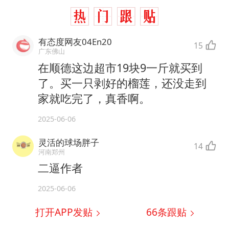
有态度网友04En20
15
广东佛山
在顺德这边超市19块9一斤就买到
了。买一只剥好的榴莲，还没走到
家就吃完了，真香啊。
2025-06-06
灵活的球场胖子
14
河南郑州
二逼作者
2025-06-06
打开APP发贴
66
条跟贴