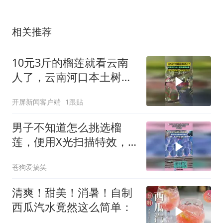
相关推荐
10元3斤的榴莲就看云南
人了，云南河口本土树熟
榴莲挂果，9月份可采收
开屏新闻客户端
1跟贴
男子不知道怎么挑选榴
莲，便用X光扫描特效，
看榴莲！
苍狗爱搞笑
清爽！甜美！消暑！自制
西瓜汽水竟然这么简单：