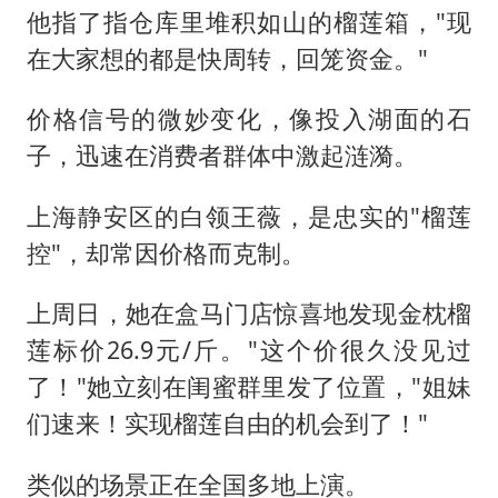
他指了指仓库里堆积如山的榴莲箱，"现
在大家想的都是快周转，回笼资金。"
价格信号的微妙变化，像投入湖面的石
子，迅速在消费者群体中激起涟漪。
上海静安区的白领王薇，是忠实的"榴莲
控"，却常因价格而克制。
上周日，她在盒马门店惊喜地发现金枕榴
莲标价26.9元/斤。"这个价很久没见过
了！"她立刻在闺蜜群里发了位置，"姐妹
们速来！实现榴莲自由的机会到了！"
类似的场景正在全国多地上演。