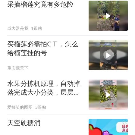
采摘榴莲究竟有多危险
成大器是我
1跟贴
买榴莲必需拍C T ，怎么
给榴莲挂的号
重庆观天下
水果分拣机原理，自动掉
落完成大小分类，层层递
进太绝了！
爱搞笑的图图
3跟贴
天空硬糖消