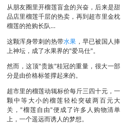
五粮液渠道价一箱上涨近百元
从朋友圈里开榴莲盲盒的兴奋，后来是甜
法国下周开始禁止未经同意的电话营销
品店里榴莲千层的热卖，再到超市里金枕
贵州轮胎子公司获美国退税8136万
榴莲的抢购长队...
郑国霖回应去景区上班被保安拦下
这颗浑身带刺的热带
水果
，早已被国人捧
CIA被曝已秘密设立古巴工作组
上神坛，成了水果界的"爱马仕"。
曝韩足协曾为外籍裁判安排性招待
萧敬腾：不忍心让妻子承受生育的苦
然而，这顶"贵族"桂冠的重量，很大一部
分是由价格标签撑起来的。
奋进开新局 实干挑大梁
超市里的榴莲动辄标价每斤三四十元，一
颗中等大小的榴莲轻松突破两百元大
关，"榴莲自由"便成了许多人购物清单
上，一个遥远而诱人的梦想。