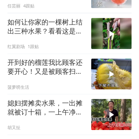
任芸丽
4跟贴
如何让你家的一棵树上结
出三种水果？看看这是什
么原理？
红翼剧场
1跟贴
开到好的榴莲我比顾客还
要开心！又是被顾客扫货
的一天
菠萝唠生活
媳妇摆摊卖水果，一出摊
就被订十箱，一上午净赚
300块钱
胡又扯