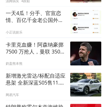
汤姆搞笑
4跟贴
一天4瓜！分手、官宣恋
情、百亿千金老公国外偷
食 关之琳令人意外
小正说娱乐
卡里克血赚！阿森纳豪掷
7500 万抢人，曼联 3500
万引援完胜
奶盖熊本熊
新增激光雷达/标配自适应
悬架 全新深蓝S05售11.59
万起
网易汽车
特朗普称霍尔木兹海峡协