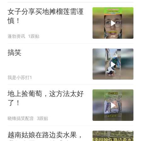
女子分享买地摊榴莲需谨
慎！
蓬勃资讯
1跟贴
搞笑
我是小苏打1
地上捡葡萄，这方法太好
了！
晓锋搞笑配音
3跟贴
越南姑娘在路边卖水果，