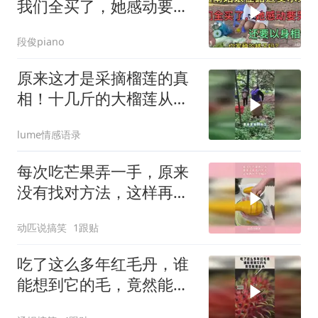
我们全买了，她感动要哭
了，还要以身相许
段俊piano
原来这才是采摘榴莲的真
相！十几斤的大榴莲从天
而降全靠麻袋接
lume情感语录
每次吃芒果弄一手，原来
没有找对方法，这样再也
不怕尴尬
动匹说搞笑
1跟贴
吃了这么多年红毛丹，谁
能想到它的毛，竟然能拔
出水！