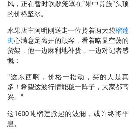
风，正在暂时吹散笼罩在"果中贵族"头顶
的价格坚冰。
水果店主阿明刚送走一位拎着两大袋
榴莲
肉
心满意足离开的顾客，看着略显空荡的
货架，他一边麻利地补货，一边对记者感
慨：
"这东西啊，价格一松动，买的人是真
多！希望这波行情能稳一阵子，大家都高
兴。"
这1600吨榴莲掀起的波澜，或许终将平
息。