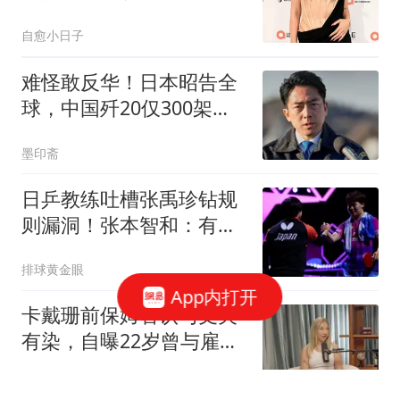
婚成灾难
自愈小日子
难怪敢反华！日本昭告全
球，中国歼20仅300架，
真相曝光被打脸
墨印斋
日乒教练吐槽张禹珍钻规
则漏洞！张本智和：有把
握战胜松岛辉空
排球黄金眼
App内打开
卡戴珊前保姆否认与丈夫
有染，自曝22岁曾与雇主
一夜情
追星雷达站