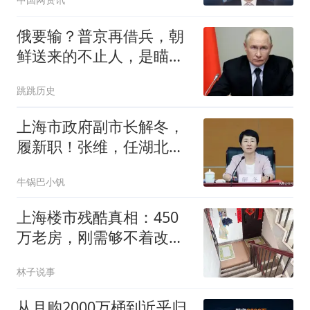
会主任李杨在危急时刻将
生的希望留给他人 （新闻
俄要输？普京再借兵，朝
联播）
鲜送来的不止人，是瞄准
更大目标一张王牌
跳跳历史
上海市政府副市长解冬，
履新职！张维，任湖北省
林业局党组书记、局长！
牛锅巴小钒
上海楼市残酷真相：450
万老房，刚需够不着改善
看不上？
林子说事
从月购2000万桶到近乎归