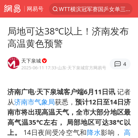
网易号
WTT横滨冠军赛国乒女单三将晋级四强
光影经济撬动暑期消费新蓝海
局地可达38℃以上！济南发布
白海豚将正面袭击贯穿浙江
高温黄色预警
杭州全市有序停课
《欢迎来龙餐馆》口碑
天下泉城
4
酒店花洒现排泄物住客索赔遭拒
2025-06-11 17:33
·山东
·天下泉城官方网易号
情侣平潭拍日出坠崖1死1伤
济南广电·天下泉城客户端6月11日讯
记者
新疆优化调整景区内自驾服务费
从
济南市气象局
获悉，
预计12日至14日济
夏日经济乘“热”而上 消费市场向“新”而行
南市将出现高温天气，全市大部分地区最
36岁男演员成景区NPC后人气爆棚
高气温35℃左右， 局部地区可达38℃以
宇树王兴兴被问了360多个问题
上。
14日夜间受冷空气和
降水
影响，
高