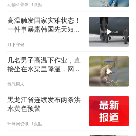
动物科普录
1跟贴
高温触发国家灾难状态！
一件事暴露韩国先天短
板，小国需认清现实
月下守候
几名男子高温下作业，直
接坐在水渠里降温，网
友：在他们身上仿佛看到
氧气周末
了父亲的身影
黑龙江省连续发布两条洪
水黄色预警
环球网资讯
1跟贴