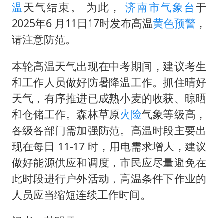
全民健身事业高质量发展
温
天气结束。 为此，
济南市气象台
于
上四休三，但降薪1000元，你接受吗？
2025年6 月11日17时发布高温
黄色预警
，
唐田赛前发布会上引用《孙子兵法》
请注意防范。
台当局重金为“台独”织“皇帝新衣”
本轮高温天气出现在中考期间，建议考生
商场现钱学森巨幅海报 负责人回应
和工作人员做好防暑降温工作。抓住晴好
老挝国会主席赛宋蓬逝世
天气，有序推进已成熟小麦的收获、晾晒
购飞机票7分钟后退票被扣2022元
和仓储工作。森林草原
火险
气象等级高，
各级各部门需加强防范。高温时段主要出
乐享全民健身 共筑健康中国
现在每日 11-17 时，用电需求增大，建议
做好能源供应和调度，市民应尽量避免在
此时段进行户外活动，高温条件下作业的
人员应当缩短连续工作时间。