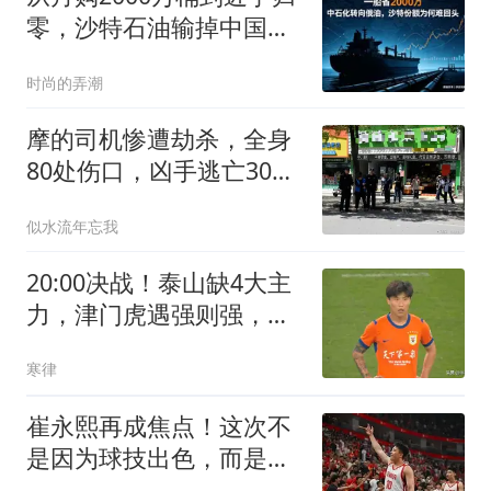
零，沙特石油输掉中国市
场的底层原因
时尚的弄潮
摩的司机惨遭劫杀，全身
80处伤口，凶手逃亡30年
成金店老板
似水流年忘我
20:00决战！泰山缺4大主
力，津门虎遇强则强，预
测比分1:2
寒律
崔永熙再成焦点！这次不
是因为球技出色，而是签
下了一个商业代言