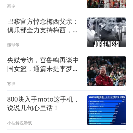
画夕
巴黎官方悼念梅西父亲：
俱乐部全力支持梅西，愿
豪尔赫安息
懂球帝
央媒专访，宫鲁鸣再谈中
国女篮，通篇未提李梦，
却给李梦提了个醒
寒律
800块入手moto这手机，
说说几句心里话！
小柱解说游戏