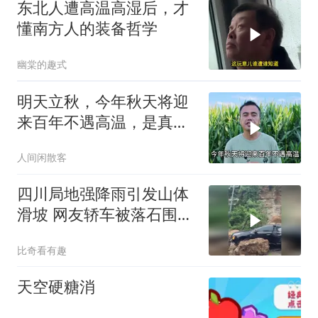
东北人遭高温高湿后，才
懂南方人的装备哲学
幽棠的趣式
明天立秋，今年秋天将迎
来百年不遇高温，是真的
吗？
人间闲散客
四川局地强降雨引发山体
滑坡 网友轿车被落石围困
大量石块倾泻至路面
比奇看有趣
天空硬糖消