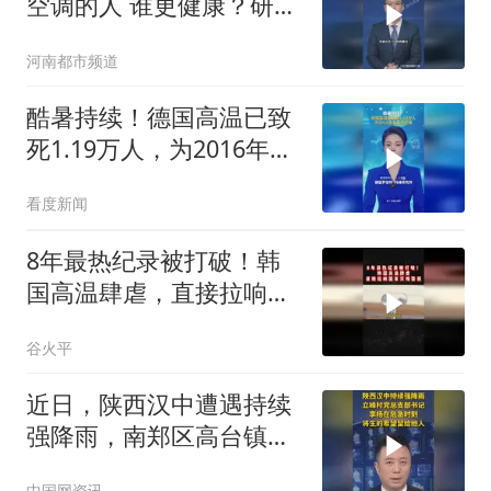
空调的人 谁更健康？研究
发现：高温加速衰老
河南都市频道
酷暑持续！德国高温已致
死1.19万人，为2016年来
最高纪录
看度新闻
8年最热纪录被打破！韩
国高温肆虐，直接拉响国
家灾难警报03
谷火平
近日，陕西汉中遭遇持续
强降雨，南郑区高台镇立
峰村党总支部书记、村委
中国网资讯