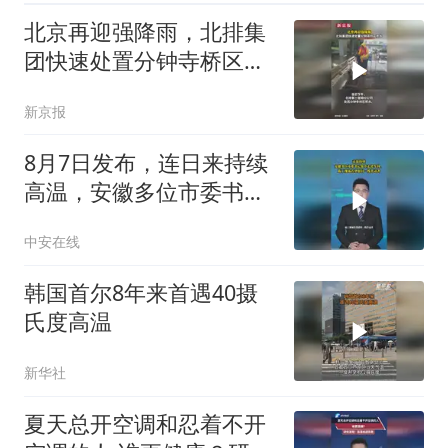
北京再迎强降雨，北排集
团快速处置分钟寺桥区积
水
新京报
8月7日发布，连日来持续
高温，安徽多位市委书记
集中走进车间、施工现场
中安在线
看望慰问一线劳动者。#
战高温 （编辑：晨晨）投
韩国首尔8年来首遇40摄
稿邮箱：3882124142
氏度高温
新华社
夏天总开空调和忍着不开