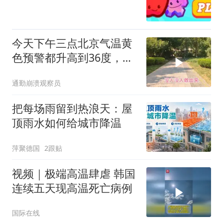
今天下午三点北京气温黄
色预警都升高到36度，我
们出来体验一下
通勤崩溃观察员
把每场雨留到热浪天：屋
顶雨水如何给城市降温
萍聚德国
2跟贴
视频｜极端高温肆虐 韩国
连续五天现高温死亡病例
国际在线