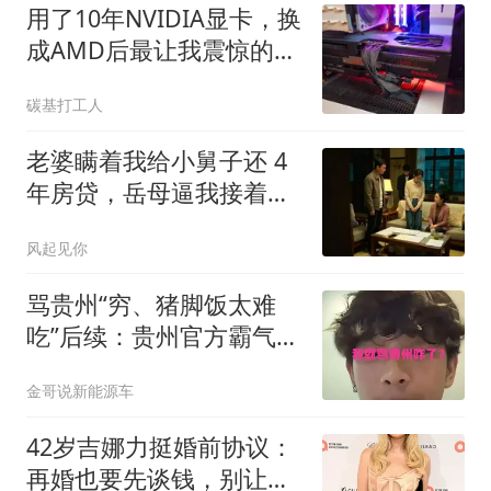
用了10年NVIDIA显卡，换
成AMD后最让我震惊的竟
是软件
碳基打工人
老婆瞒着我给小舅子还 4
年房贷，岳母逼我接着
还，我回应全家懵了
风起见你
骂贵州“穷、猪脚饭太难
吃”后续：贵州官方霸气回
应，男生已社死
金哥说新能源车
42岁吉娜力挺婚前协议：
再婚也要先谈钱，别让离