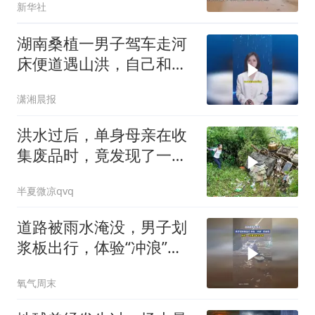
新华社
湖南桑植一男子驾车走河
床便道遇山洪，自己和同
伴成功跳车逃生，车被洪
潇湘晨报
水冲走
洪水过后，单身母亲在收
集废品时，竟发现了一个
装满现金的袋子！
半夏微凉qvq
道路被雨水淹没，男子划
浆板出行，体验“冲浪”的
感觉
氧气周末