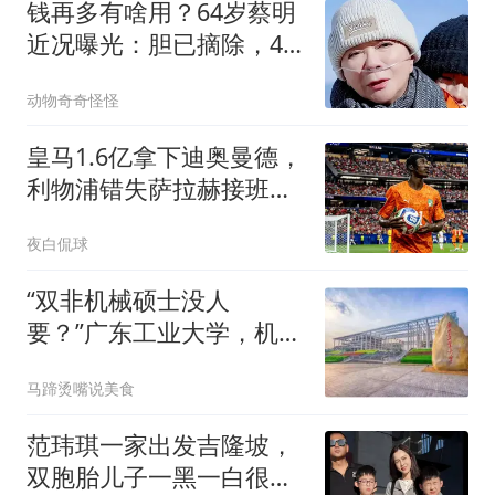
钱再多有啥用？64岁蔡明
近况曝光：胆已摘除，40
岁儿子成了她最大牵挂
动物奇奇怪怪
皇马1.6亿拿下迪奥曼德，
利物浦错失萨拉赫接班人
付出惨痛代价
夜白侃球
“双非机械硕士没人
要？”广东工业大学，机械
工程，2026届就业的残酷
马蹄烫嘴说美食
真相
范玮琪一家出发吉隆坡，
双胞胎儿子一黑一白很好