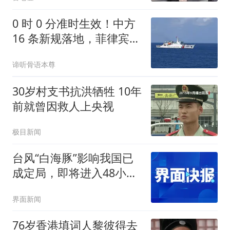
0 时 0 分准时生效！中方
16 条新规落地，菲律宾船
只再闯就不是警告了
谛听骨语本尊
30岁村支书抗洪牺牲 10年
前就曾因救人上央视
极目新闻
台风“白海豚”影响我国已
成定局，即将进入48小时
台风警戒线
界面新闻
76岁香港填词人黎彼得去