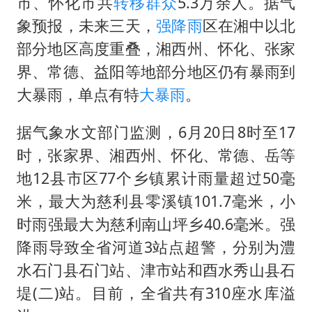
41岁女子为鼓励女儿考上985研究生
市、怀化市共
转移群众
5.3万余人。据气
象预报，未来三天，
强降雨
区在湘中以北
如何把百年大党建设得更加坚强有力
部分地区高度重叠，湘西州、怀化、张家
香港殿堂级填词人黎彼得因病离世 终年76岁
界、常德、益阳等地部分地区仍有暴雨到
弹药库存告急 美军补货难
大暴雨，单点有特
大暴雨
。
南太行山失联女孩最后信号不在山林
据气象水文部门监测，6月20日8时至17
李亚鹏向地铁吐血女孩捐99999元
时，张家界、湘西州、怀化、常德、岳等
总书记关心百姓身边这些民生大事
地12县市区77个乡镇累计雨量超过50毫
米，最大为慈利县零溪镇101.7毫米，小
时雨强最大为慈利南山坪乡40.6毫米。强
降雨导致全省河道3站点超警，分别为澧
水石门县石门站、津市站和酉水秀山县石
堤(二)站。目前，全省共有310座水库溢