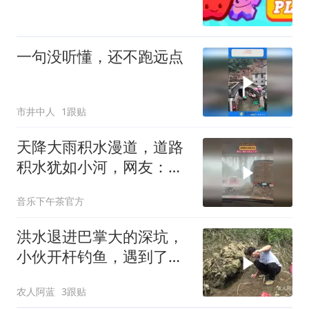
一句没听懂，还不跑远点
市井中人
1跟贴
天降大雨积水漫道，道路
积水犹如小河，网友：前
方可是太平洋？
音乐下午茶官方
洪水退进巴掌大的深坑，
小伙开杆钓鱼，遇到了鱼
窝，激动坏了
农人阿蓝
3跟贴