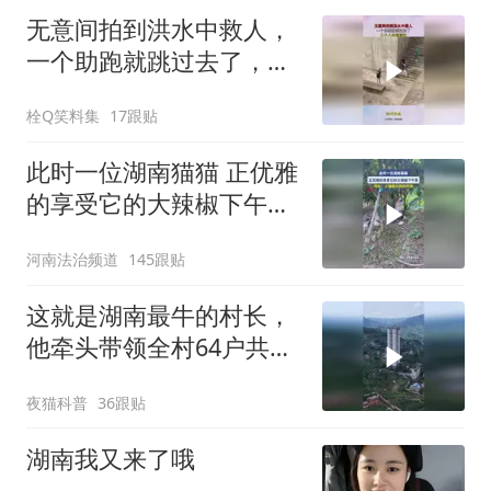
无意间拍到洪水中救人，
一个助跑就跳过去了，几
个人在那挡住！
栓Q笑料集
17跟贴
此时一位湖南猫猫 正优雅
的享受它的大辣椒下午
茶，网友：小猫都比我能
河南法治频道
145跟贴
吃辣
这就是湖南最牛的村长，
他牵头带领全村64户共同
出资盖房子
夜猫科普
36跟贴
湖南我又来了哦