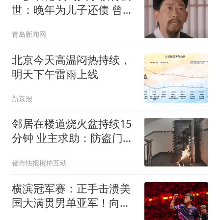
世：晚年为儿子还债 曾想
征婚
青岛新闻网
北京今天高温闷热持续，
明天下午雷雨上线
新京报
邻居在楼道烧火盆持续15
分钟 业主求助：防盗门都
烫手
都市快报橙柿互动
横滨冠军赛：正手击溃美
国大满贯男单亚军！向鹏
3-1约战张本智和