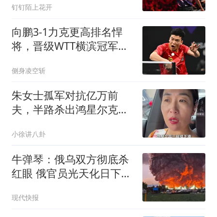
钉钉陌上花开
向鹏3-1力克更高排名悍
将，晋级WTT横滨冠军赛
男单16强
侧身凌空斩
朱女士孤军对抗亿万前
夫，半路杀出鸿星尔克老
板，背后原因太戳心
小徐讲八卦
牛弹琴：俄乌双方彻底杀
红眼 俄官员光天化日下被
暗杀
现代快报