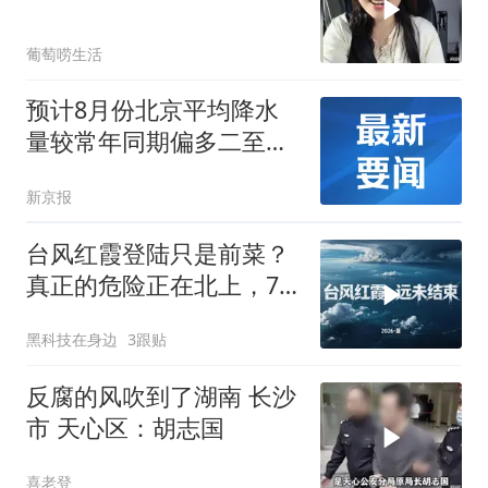
葡萄唠生活
预计8月份北京平均降水
量较常年同期偏多二至三
成
新京报
台风红霞登陆只是前菜？
真正的危险正在北上，7
省务必警惕
黑科技在身边
3跟贴
反腐的风吹到了湖南 长沙
市 天心区：胡志国
喜老登