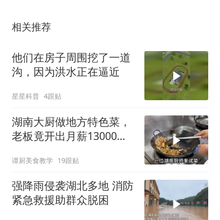
相关推荐
他们在房子周围挖了一道
沟，因为洪水正在逼近
星星科普
4跟贴
湖南大厨做地方特色菜，
老板竟开出月薪13000块
工资，开眼了
谭厨美食教学
19跟贴
强降雨侵袭湖北多地 消防
紧急救援助群众脱困