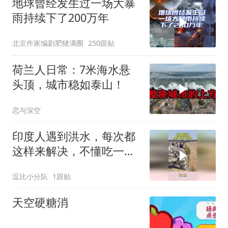
地球曾经发生过一场大暴
雨持续下了200万年
北京作家编剧肥猪满圈
250跟贴
荷兰人日常：7米海水悬
头顶，城市稳如泰山！
恋与深空
印度人遇到洪水，每次都
这样来解决，不懂吃一堑
长一智的道理
逗比小分队
1跟贴
天空硬糖消