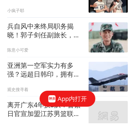
认，身高差了10cm
小疯子耶
兵自风中来终局职务揭
晓！郭子剑任副旅长，梁
北华走上更高指挥岗位
陈意小可爱
亚洲第一空军实力有多
强？远超日韩印，拥有全
球规模最大轰炸机群
观史搜寻着
App内打开
离开广东4年换3队！曾繁
日官宣加盟江苏男篮联手
庞峥麟
狼叔评论