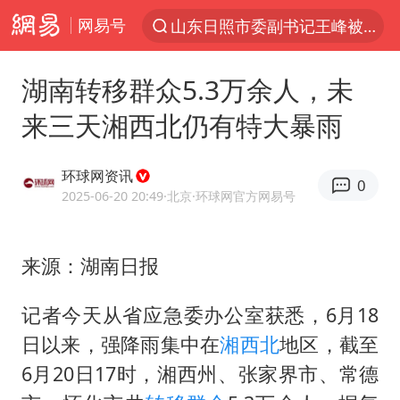
网易号
探寻“技能+”促就业创业新路
24小时不关空调 电费反而更低？
湖南转移群众5.3万余人，未
店主遭女子“鬼手”换钞
来三天湘西北仍有特大暴雨
美国退回1000亿美元关税
38岁山东财大教授刘海明逝世
环球网资讯
0
维持强台风级！白海豚直奔华东沿海
2025-06-20 20:49
·北京
·环球网官方网易号
河南试行周五下午弹性离岗
来源：湖南日报
顾客结账把钱扔地上 服务员霸气扔回
日本籍女网红在韩直播时自杀身亡
记者今天从省应急委办公室获悉，6月18
“天津之眼”摩天轮附近2人落水
日以来，强降雨集中在
湘西北
地区，截至
银行午休1.5小时 留个窗口行不行
6月20日17时，湘西州、张家界市、常德