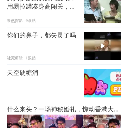
用易拉罐凑身高闯关，这
操作实在妙啊
果然探影
9跟贴
你们的鼻子，都失灵了吗
社死剪辑
1跟贴
天空硬糖消
什么来头？一场神秘婚礼，惊动香港大半个娱乐圈，成龙、洪金宝、佘诗曼都来了