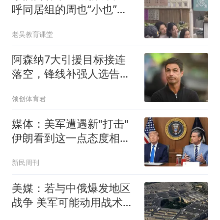
呼同居组的周也“小也”，
被说批教养！
老吴教育课堂
阿森纳7大引援目标接连
落空，锋线补强人选告
急！
领创体育君
媒体：美军遭遇新"打击"
伊朗看到这一点态度相当
强硬
新民周刊
美媒：若与中俄爆发地区
战争 美军可能动用战术核
武器