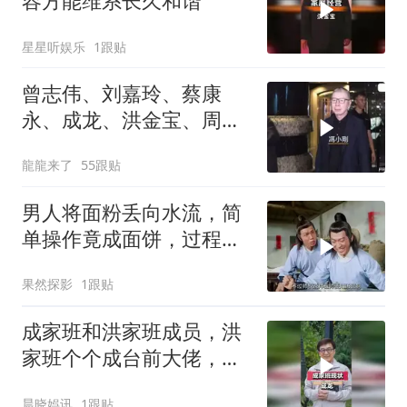
容方能维系长久和谐
星星听娱乐
1跟贴
曾志伟、刘嘉玲、蔡康
永、成龙、洪金宝、周
迅、向太、谭咏麟等出
龍龍来了
55跟贴
男人将面粉丢向水流，简
单操作竟成面饼，过程神
奇超乎想象
果然探影
1跟贴
成家班和洪家班成员，洪
家班个个成台前大佬，成
家班隐身幕后
晨晓娯讯
1跟贴