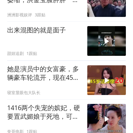
圈，72岁成龙赢麻了
洲洲影视娱评
3跟贴
出来混图的就是面子
甜妞追剧
1跟贴
她是演员中的女富豪，多
辆豪车轮流开，现在45岁
却活得像20岁
寝室显眼包大队长
1416两个失宠的嫔妃，硬
要置武媚娘于死地，可初
恋带她走还不乐意
奎哥电影
1跟贴