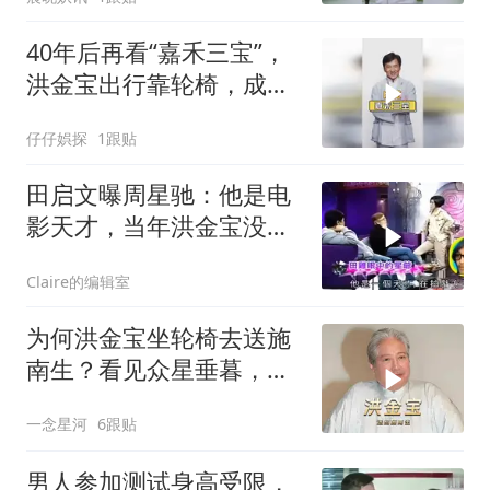
40年后再看“嘉禾三宝”，
洪金宝出行靠轮椅，成龙
仍坚守一线
仔仔娯探
1跟贴
田启文曝周星驰：他是电
影天才，当年洪金宝没跟
星爷吵架！
Claire的编辑室
为何洪金宝坐轮椅去送施
南生？看见众星垂暮，才
懂逝去的港片时代
一念星河
6跟贴
男人参加测试身高受限，