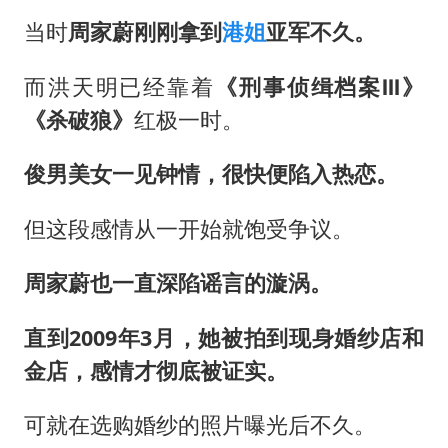
当时
周家蔚刚刚拿到
港姐
亚军不久。
而洪天明已经靠着
《刑事侦缉档案Ⅲ》
《杀破狼》
红极一时。
俊男美女一见钟情，很快便陷入热恋。
但这段感情从一开始就饱受争议。
周家蔚也一直深陷谣言的漩涡。
直到2009年3月，她被拍到现身婚纱店和
金店，感情才彻底被证实。
可就在选购婚纱的照片曝光后不久。