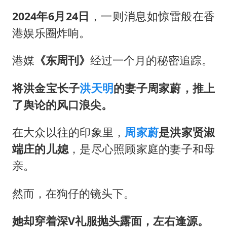
2024年6月24日
，一则消息如惊雷般在香
港娱乐圈炸响。
港媒
《东周刊》
经过一个月的秘密追踪。
将洪金宝长子
洪天明
的妻子周家蔚，推上
了舆论的风口浪尖。
在大众以往的印象里，
周家蔚
是洪家贤淑
端庄的儿媳
，是尽心照顾家庭的妻子和母
亲。
然而，在狗仔的镜头下。
她却穿着深V礼服抛头露面，左右逢源。