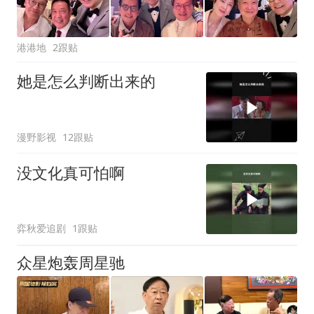
港港地
2跟贴
她是怎么判断出来的
漫野影视
12跟贴
没文化真可怕啊
弈秋爱追剧
1跟贴
众星炮轰周星驰