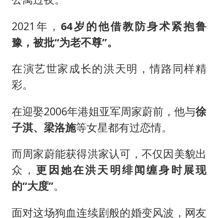
2021年，
64岁的他借教防身术紧抱鲁
豫，被批“为老不尊”。
在演艺世家成长的洪天明，情路同样精
彩。
在迎娶2006年港姐亚军周家蔚前，他与
徐
子淇、梁洛施
等女星都有过恋情。
而周家蔚能获得洪家认可，不仅因美貌出
众，
更因她在洪天明绯闻缠身时展现
的“大度”
。
面对这场狗血连续剧般的婚变风波，网友