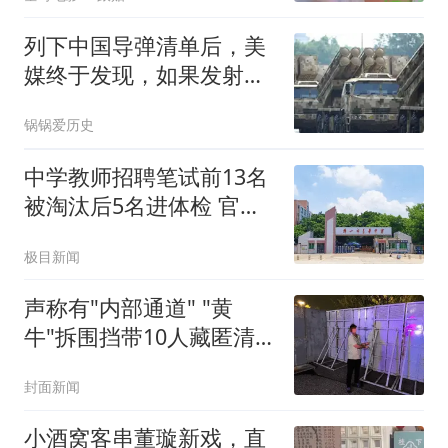
列下中国导弹清单后，美
媒终于发现，如果发射美
军根本拦不住！
锅锅爱历史
中学教师招聘笔试前13名
被淘汰后5名进体检 官方
通报
极目新闻
声称有"内部通道" "黄
牛"拆围挡带10人藏匿清
洁室被拘
封面新闻
小酒窝客串董璇新戏，直