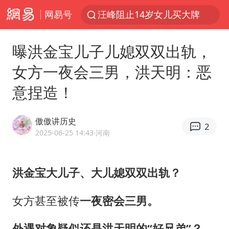
网易号
汪峰阻止14岁女儿买大牌
我国货物贸易进出口超30万亿元
曝洪金宝儿子儿媳双双出轨，
泰国校园枪击案死亡人数升至7人
女方一夜会三男，洪天明：恶
泰国枪击案凶手先杀祖父母后行凶
意捏造！
王力宏演唱会黄牛带观众藏匿被查获
带薪错峰休假通知引争议 河南回应
傲傲讲历史
2
四川宜宾市高县发生4.9级地震
2025-06-25 14:43
·河南
陕西省委书记赶赴柞水县杏坪镇
女孩摆摊卖菌子时收到北大通知书
洪金宝大儿子、大儿媳双双出轨？
曝美拒绝乌增购“爱国者”导弹请求
女方甚至被传
一夜密会三男。
公司“上四休三”但要降薪1000元
外遇对象疑似还是洪天明的“好兄弟”？