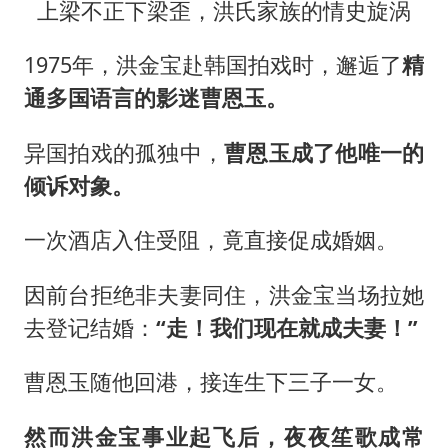
上梁不正下梁歪，洪氏家族的情史旋涡
1975年，洪金宝赴韩国拍戏时，邂逅了
精
通多国语言的影迷曹恩玉。
异国拍戏的孤独中，
曹恩玉成了他唯一的
倾诉对象。
一次酒店入住受阻，竟直接促成婚姻。
因前台拒绝非夫妻同住，洪金宝当场拉她
去登记结婚：
“走！我们现在就成夫妻！”
曹恩玉随他回港，接连生下三子一女。
然而洪金宝事业起飞后，夜夜笙歌成常