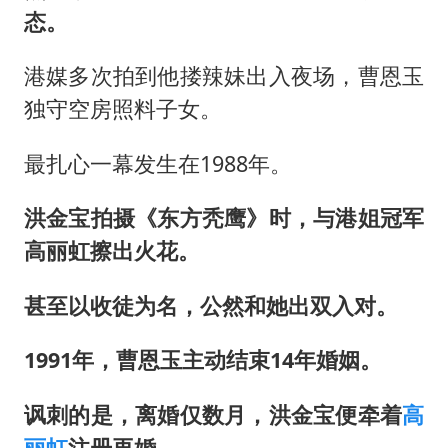
态。
港媒多次拍到他搂辣妹出入夜场，曹恩玉
独守空房照料子女。
最扎心一幕发生在1988年。
洪金宝拍摄《东方秃鹰》时，与港姐冠军
高丽虹擦出火花。
甚至以收徒为名，公然和她出双入对。
1991年，曹恩玉主动结束14年婚姻。
讽刺的是，离婚仅数月，洪金宝便牵着
高
丽虹
注册再婚。