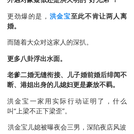
改名后的“青海拉面”店
女孩南太行山失联超11天 直击搜寻
更劲爆的是，
洪金宝
至此不肯让两人离
中国女篮热身赛7日将战尼日利亚
婚。
东方之约 相约未来
而随着大众对这家人的深扒。
更多八卦浮出水面。
老爹二婚无缝衔接、儿子婚前婚后绯闻不
断、港姐出身的儿媳妇更是豪放不羁。
洪金宝一家用实际行动证明了，什么
叫“上梁不正下梁歪”。
洪金宝儿媳被曝夜会三男，深陷夜店风波