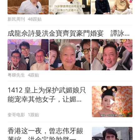
新民周刊
48跟贴
成龍佘詩曼洪金寶齊賀豪門婚宴 譚詠麟曾志偉歡聚星光媲美頒獎禮
粤睇先生
4跟贴
1412 皇上为保护武媚娘只
能宠幸其他女子，让媚娘
肝肠寸断！
奎哥电影
1跟贴
香港这一夜，曾志伟牙龈
萎缩，洪金宝脸肿胖一