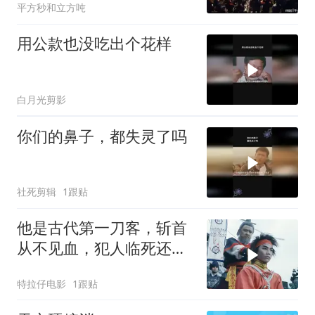
平方秒和立方吨
用公款也没吃出个花样
白月光剪影
你们的鼻子，都失灵了吗
社死剪辑
1跟贴
他是古代第一刀客，斩首
从不见血，犯人临死还以
为活着！
特拉仔电影
1跟贴