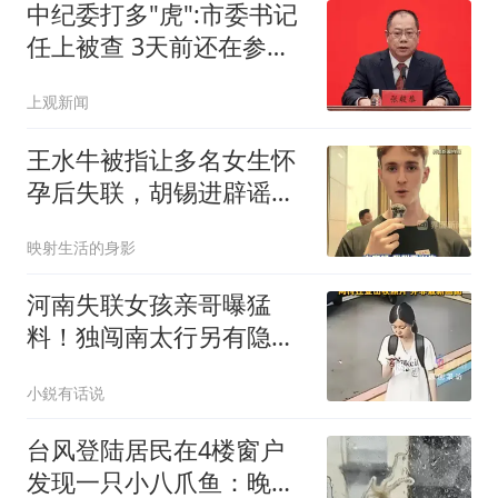
中纪委打多"虎":市委书记
任上被查 3天前还在参加
活动
上观新闻
王水牛被指让多名女生怀
孕后失联，胡锡进辟谣：
他不是复旦研究生
映射生活的身影
河南失联女孩亲哥曝猛
料！独闯南太行另有隐
情，才会接连去3次
小鋭有话说
台风登陆居民在4楼窗户
发现一只小八爪鱼：晚上