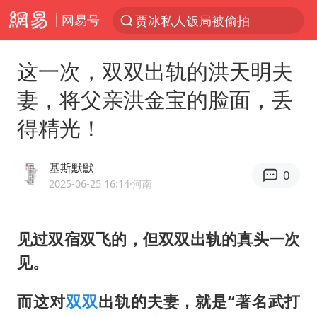
网易号
贾冰私人饭局被偷拍
台风“白海豚”登陆 各地各部门全力应对
这一次，双双出轨的洪天明夫
奥沙利文晋级斯诺克中国公开赛16强
妻，将父亲洪金宝的脸面，丢
路虎卫士110 HSE限时降价
得精光！
我国发现稀散金属独立新矿物——乌斯河锗矿
上海鼓励居家办公
基斯默默
0
部分银行上调存款利率
2025-06-25 16:14
·河南
小沈阳加盟《披荆斩棘》
新疆生产建设兵团生态环境局原局长被查
见过双宿双飞的，但双双出轨的真头一次
见。
朱一龙的鼻子怎么了
大疆错失宇树
而这对
双双
出轨的夫妻，就是“著名武打