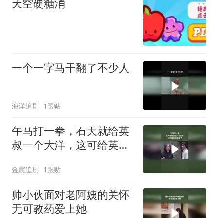
天空硬糖消
一个一字马干翻了不少人
海洋追剧
1跟贴
午马打一拳，石天就给英
叔一个大洋，这可给英叔
赚麻了
金宸追剧
1跟贴
帅小伙面对老阿姨的关怀
无可教药爱上她