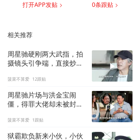
打开APP发贴
0
条跟贴
相关推荐
周星驰硬刚两大武指，拍
摄镜头引争端，直接炒洪
金宝鱿鱼
菠菜不算爱
12跟贴
周星驰片场与洪金宝闹
僵，得罪大佬却未被封
杀，背后原因终揭晓
菠菜不算爱
1跟贴
狱霸欺负新来小伙，小伙