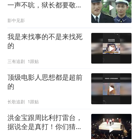
一声不吭，狱长都要敬他
三分
影中见影
我是来找事的不是来找死
的
三有追剧
1跟贴
顶级电影人思想都是超前
的
长歌追剧
1跟贴
洪金宝跟周比利打雷台，
据说全是真打！你们猜谁
会赢？