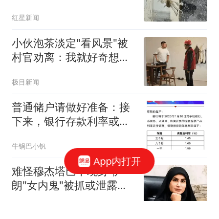
已吃掉
红星新闻
小伙泡茶淡定"看风景"被
村官劝离：我就好奇想看
台风
极目新闻
普通储户请做好准备：接
下来，银行存款利率或将
重演2016年的行情
牛锅巴小钒
App内打开
难怪穆杰塔巴不现身 伊
朗"女内鬼"被抓或泄露大
量机密
混沌录