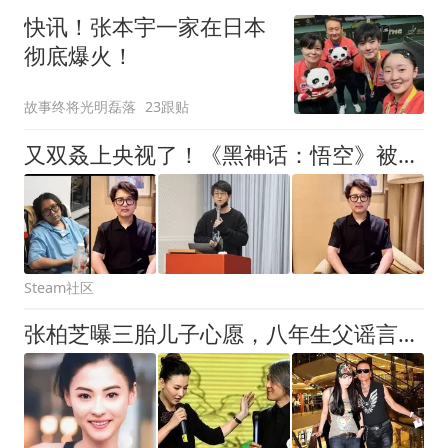
快讯！张本宇一家在日本
彻底爆火！
故事终将光明磊落
23跟贴
又双叒上央视了！《黑神话：悟空》被点名，这次是CCTV9纪录片！《黑神话：钟馗》进度杨奇如此回应：先不用AI提速 坚持老技术
Steam社区
张柏芝曝三胎儿子心愿，八年生父谣言尘埃落定，谢霆锋状态引猜测