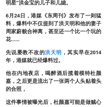
5万小车卖不动 微型代步车集体遇冷
明星”洪金宝的儿子和儿媳。
4.2平卫生间补漏注胶花1.55万
6月24日，港媒《东周刊》发布了一则猛
周星驰妈妈现身香港首映礼
料，爆料中不仅提到了洪天明和他的妻子
上海地铁4条线路全线停运
周家蔚貌合神离，甚至还一个比一个玩的
湖北启动重大气象灾害三级应急响应
花......
费大厨口号更改 不再宣传小炒肉大王
先说屡教不改的
洪天明
，其实早在2014
56岁刘奕君跟13岁女儿合跳
年，港媒就已经爆料过。
从科技创新看开局起步的时与势
他在内地夜店，喝醉酒后揽着模特杜颜
嘉，之后更是流出了一张两个人头贴着头
的合照，
这件事情被曝光后，杜颜嘉可能是做贼心