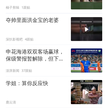
柚子剪辑
1跟贴
夺帅里面洪金宝的老婆
深扒影视吧
4跟贴
申花海港双双客场赢球，
保级警报暂解除，但下一
轮才是生死战
澎湃新闻
37跟贴
学姐：算你反应快
鹿云清