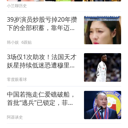
小兰聊历史
39岁演员炒股亏掉20年攒
下的全部积蓄，靠年迈母
亲接济
韩小娱
6跟贴
3场仅1次助攻！法国天才
妖星持续低迷恐遭穆里尼
奥弃用，赶紧走人
零度眼看球
中国若拖走仁爱礁破船，
首批“逃兵”已锁定，菲防
长瞬间哑火！
阿器谈史