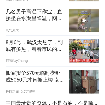
几名男子高温下作业，直
接坐在水渠里降温，网
友：在他们身上仿佛看到
氧气周末
了父亲的身影
8月6号，武汉太热了，到
底有多热，看看市民的表
情就知道了
阿张RayZhang
搬家报价570元临时变卦
成5060元才肯搬上楼 女子
傻眼
极目新闻
2.7万跟贴
中国最珍贵的资源，不是石油，不是稀土，而是北方最常见的黄土层