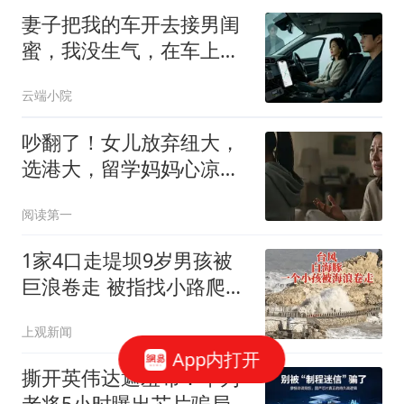
妻子把我的车开去接男闺
蜜，我没生气，在车上装
了定位和录音
云端小院
吵翻了！女儿放弃纽大，
选港大，留学妈妈心凉透
了...
阅读第一
1家4口走堤坝9岁男孩被
巨浪卷走 被指找小路爬了
进去
上观新闻
App内打开
撕开英伟达遮羞布：华为
老将5小时曝出芯片骗局