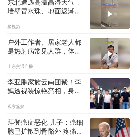
东北遭遇高温高湿天气，
墙壁冒水珠、地面返潮，
男子：第一次见
星视频
户外工作者、居家老人都
是热射病常见人群，体温
超过38℃就要警惕！
山东交通广播
李亚鹏家族云南团聚！李
嫣透视装惊艳亮相，身材
火辣，堂姐颜值抢镜
观察鉴娱
拜登癌症恶化 儿子：癌细
胞已扩散到骨骼外 疼痛难