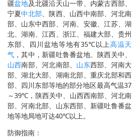
疆
盆地
及北疆沿天山一带、内蒙古西部、
辽宁省深化扫黑除恶专项斗争
宁夏
中北部
、陕西、山西中南部、河北南
WTT横滨冠军赛女单四强国乒占三席
部、山东中西部、河南、安徽、江苏、湖
浙江省发出今年第2号指挥长令
北、湖南、江西、浙江、福建大部、贵州
一周大涨超7% 金价为何突然上涨
东部、四川盆地等地有35℃以上
高温天
生产也能“拼单”了
气
，其中，新疆吐鲁番盆地、陕西关中、
央视新主播李秋莹孙亚鹏亮相
山西
南部、河北南部、
山东
西部、河南大
部、湖北大部、湖南北部、重庆北部和西
情侣在平潭拍日出时坠崖致一死一伤
部、四川东部等地的部分地区最高气温37
乐享全民健身 共筑健康中国
～39℃，陕西关中、山西西南部、河北南
部、河南北部、山东西部、新疆吐鲁番盆
地等地局地可达40℃以上。
防御指南：