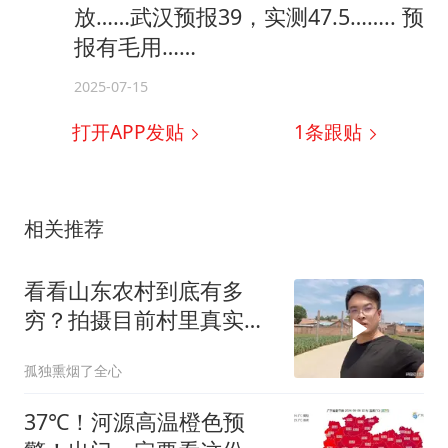
放……武汉预报39，实测47.5…….. 预
报有毛用……
2025-07-15
打开APP发贴
1
条跟贴
相关推荐
看看山东农村到底有多
穷？拍摄目前村里真实现
状，颠覆大家的认知
孤独熏烟了全心
37℃！河源高温橙色预