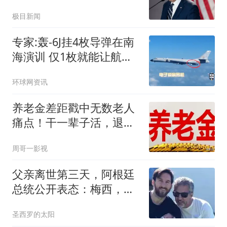
忍
极目新闻
专家:轰-6J挂4枚导弹在南
海演训 仅1枚就能让航母
瘫痪
环球网资讯
养老金差距戳中无数老人
痛点！干一辈子活，退休
待遇却天差地别
周哥一影视
父亲离世第三天，阿根廷
总统公开表态：梅西，配
得上所有偏爱
圣西罗的太阳