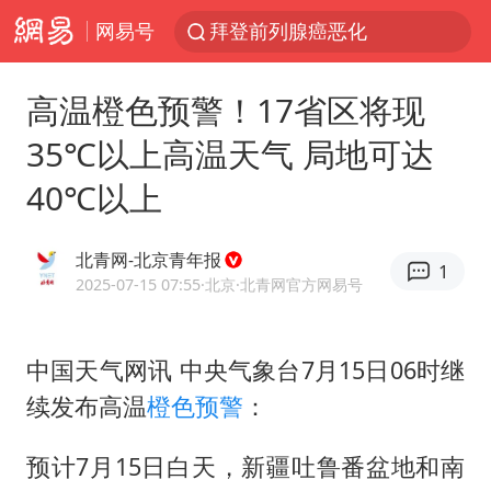
拜登前列腺癌恶化
网易号
“白海豚”逼近浙闽沿海
光影经济撬动暑期消费新蓝海
高温橙色预警！17省区将现
白海豚10级风圈已触及浙江台州
35℃以上高温天气 局地可达
“伊斯兰版北约”出现
40℃以上
外国游客的“中国游三件套”火了
上海大部迎大暴雨
北青网-北京青年报
1
2025-07-15 07:55
·北京
·北青网官方网易号
以军士兵把枪口对准中国记者
谢霆锋演唱会隔空祝王菲生日快乐
中国天气网讯 中央气象台7月15日06时继
2026年7月份居民消费价格同比上涨0.5%
续发布高温
橙色预警
：
方桃子代言广告视频已下架
预计7月15日白天，新疆吐鲁番盆地和南
河南警方公开征集黑恶犯罪线索