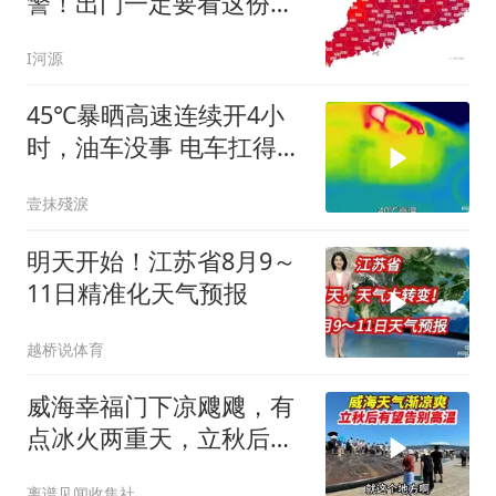
警！出门一定要看这份指
南→
I河源
45℃暴晒高速连续开4小
时，油车没事 电车扛得住
吗？实测见真
壹抹殘淚
明天开始！江苏省8月9～
11日精准化天气预报
越桥说体育
威海幸福门下凉飕飕，有
点冰火两重天，立秋后有
望告别高温天气
离谱见闻收集社