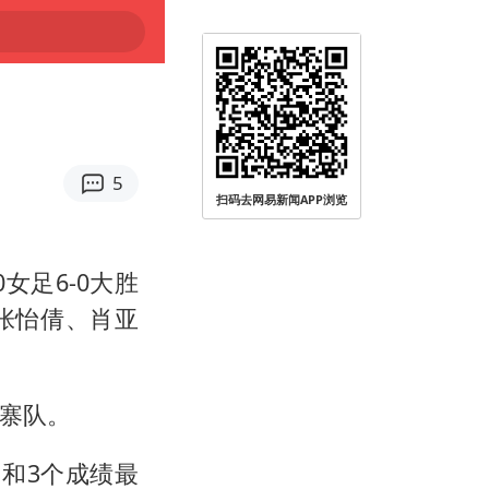
5
扫码去网易新闻APP浏览
女足6-0大胜
张怡倩、肖亚
埔寨队。
和3个成绩最