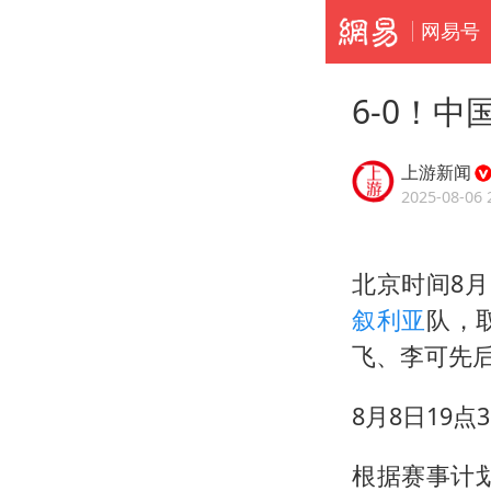
网易号
6-0！中
上游新闻
2025-08-06 
北京时间8月
叙利亚
队，
飞、李可先
8月8日19
根据赛事计