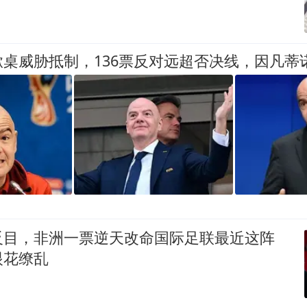
桌威胁抵制，136票反对远超否决线，因凡蒂
反目，非洲一票逆天改命国际足联最近这阵
眼花缭乱