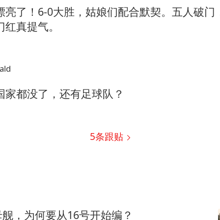
漂亮了！6-0大胜，姑娘们配合默契。五人破门
门红真提气。
ald
国家都没了，还有足球队？
5
条跟贴
舰，为何要从16号开始编？