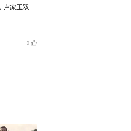
，卢家玉双
0