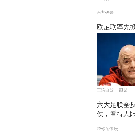
东方硕果
欧足联率先掀
王瑄自驾
1跟贴
六大足联全
仗，看得人
带你逛体坛