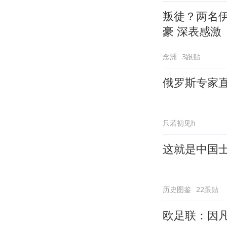
叛徒？两名
豪 深表感激
念洲
3跟贴
俄罗斯专家
只若初见h
这就是中国
历史图鉴
22跟贴
欧足联：因