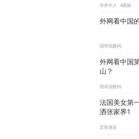
市井中人
4跟贴
外网看中国
强哥说数码
外网看中国
山？
强哥说数码
法国美女第
洒张家界1
文客谈史