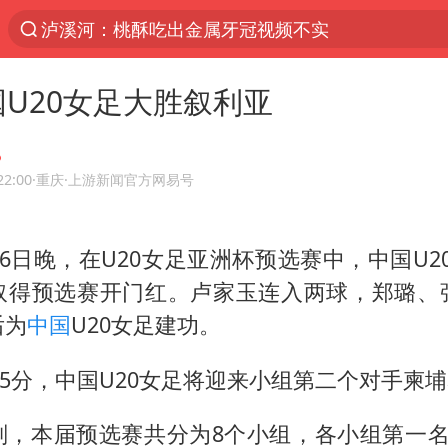
泸溪河：桃酥吃出金属牙冠视频不实
公司“上四休三”但要降薪1000元
国U20女足大胜叙利亚
泰国校园枪击案死亡人数升至7人
泰高官回应中国人在泰遭歧视：全面调查
四川宜宾市高县发生4.9级地震
22:00
·重庆
·上游新闻官方网易号
火把节震撼瞬间
6日晚，在U20女足亚洲杯预选赛中，中国U20
改名后的“青海拉面”店
取得预选赛开门红。卢家玉连入两球，郑璐、
女子开一天一夜空调后二氧化碳中毒
后为
中国
U20女足建功。
“空调24小时开着更省电”不实
“不建议大家买深色蛋糕”
点35分，中国U20女足将迎来小组第二个对手柬
985博士后被曝在妻子孕期出轨后续
划，本届预选赛共分为8个小组，各小组第一名