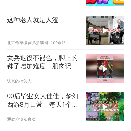
这种老人就是人渣
北京作家编剧肥猪满圈
109跟贴
女兵退役不褪色，脚上的
鞋子增加难度，肌肉记忆
一辈子忘不掉
认真的搞笑人
00后毕业女大佳佳，梦幻
西游8月日常，每天1个蛋
能吃猪脚饭
通勤崩溃观察员