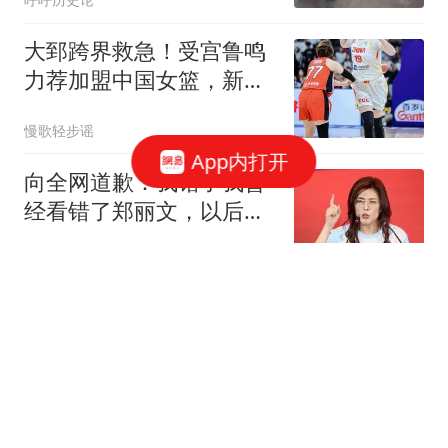
大郅跨界救急！受宫鲁鸣
力荐加盟中国女篮，新身
份正式确定
慢歌轻步谣
App内打开
向全网道歉：我错了我曾
经看错了郑丽文，以后她
说什么我都不信了
爱下厨的阿酾
A股：突传重磅消息，释
放强烈信号！做好准备，
周五将迎来新变化
虎哥闲聊
锁定华东：台风白海豚将