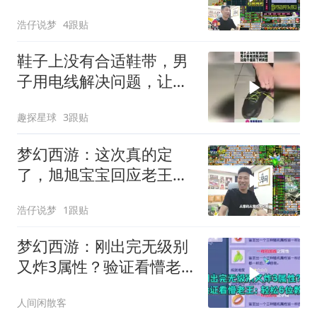
书，结局想不到！
浩仔说梦
4跟贴
鞋子上没有合适鞋带，男
子用电线解决问题，让鞋
子提高了时尚感！
趣探星球
3跟贴
梦幻西游：这次真的定
了，旭旭宝宝回应老王首
播时间，别再问了！
浩仔说梦
1跟贴
梦幻西游：刚出完无级别
又炸3属性？验证看懵老
王：轻松6位数！
人间闲散客