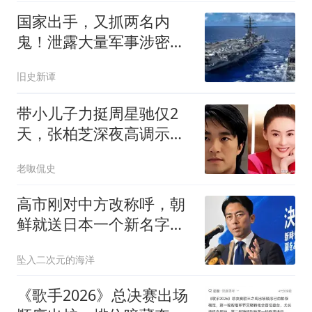
国家出手，又抓两名内
鬼！泄露大量军事涉密资
料，身份个个不简单
旧史新谭
带小儿子力挺周星驰仅2
天，张柏芝深夜高调示
爱，和前夫早已切割
老呶侃史
高市刚对中方改称呼，朝
鲜就送日本一个新名字，
平壤没让中国失望
坠入二次元的海洋
《歌手2026》总决赛出场