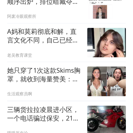
顺序出炉，排位暗藏夺冠
玄机
阿废冷眼观察所
A妈和莫莉彻底和解，直
言文化不同，自己已经做
的很好，不懂感恩
老吴教育课堂
她只穿了1次这款Skims胸
罩，就收到海量赞美：轻
垫却有奇效
生活观察员啊
三辆货拉拉凌晨进小区，
一个电话骗过保安，21万
摩托车被搬到吉林
呼呼历史论