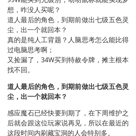
24小时不关空调 电费会更低吗
想，咋没人买呢？
中国养老床位“三连降”
道人最后的角色，到期前做出七级五色灵
多地要求领导干部带头休假
尘，出一个就回本？
吉林一“温度计大楼”读数爆表
真的是纯人工背题？人脑思考怎么能比得
东方甄选被判赔偿江小白30万元
过电脑思考啊；
奋进开新局 实干挑大梁
又捡漏了，34W买到特赦令牌，摊主根本
找不回。
道人最后的角色，到期前做出七级五色灵
尘，出一个就回本？
感应魔石已经快要到期了，在下周维护之
后就会跟这位玩家说再见，所以在最近的
这段时间内刷藏宝洞的人会特别多。