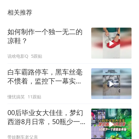
相关推荐
如何制作一个独一无二的
凉鞋？
说啥电影Q
5跟贴
白车霸路停车，黑车丝毫
不惯着，监控下一幕实在
太解气了
懂忧搞笑
11跟贴
00后毕业女大佳佳，梦幻
西游8月日常，50瓶少一
个紫就去单抽
带娃翻车老父亲