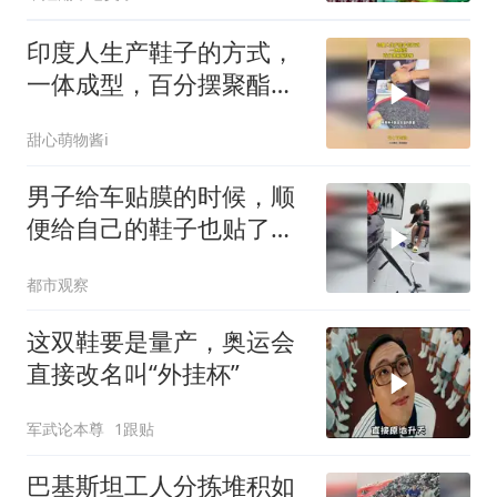
印度人生产鞋子的方式，
一体成型，百分摆聚酯纤
维！
甜心萌物酱i
男子给车贴膜的时候，顺
便给自己的鞋子也贴了
膜，网友：能把这贴上的
都市观察
都不是一般人
这双鞋要是量产，奥运会
直接改名叫“外挂杯”
军武论本尊
1跟贴
巴基斯坦工人分拣堆积如