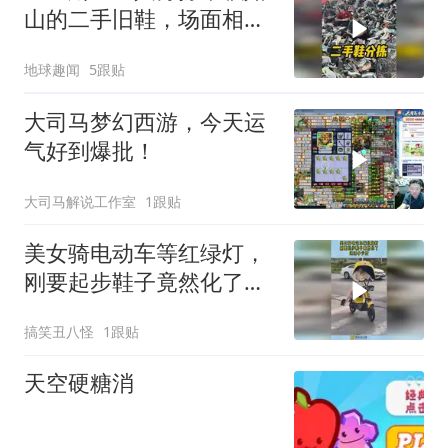
山的二手旧鞋，场面相当
壮观！
地球趣闻
5跟贴
大司马梦幻西游，今天运
气好到爆批！
大司马解说工作室
1跟贴
美女骑电动车等红绿灯，
刚要起步鞋子竟然化了，
这得多少度！
搞笑丑八怪
1跟贴
天空硬糖消