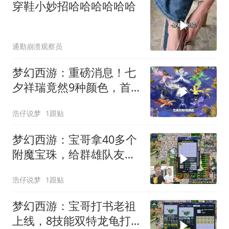
穿鞋小妙招哈哈哈哈哈哈
通勤崩溃观察员
梦幻西游：重磅消息！七
夕祥瑞竟然9种颜色，首
款双形态战骑！
浩仔说梦
1跟贴
梦幻西游：宝哥拿40多个
附魔宝珠，给群雄队友晶
清鞋子点套装！
浩仔说梦
1跟贴
梦幻西游：宝哥打书老祖
上线，8技能双特龙龟打