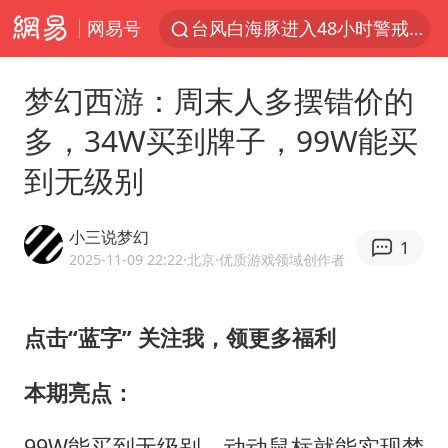
网易号
台风白海豚进入48小时警戒线
佛得角门将亮相智利俱乐部主场
梦幻西游：周末人多摆错价的
中方回应是否在太平洋海底开采稀土
多，34W买到牌子，99W能买
看守所辅警收受10万获刑1年
到无级别
宇树科技发行价格150.80元/股
宇树科技王兴兴身家有望超200亿元
小三说梦幻
1
五粮液渠道价一箱上涨近百元
2025-11-09 22:22
·北京
·优质游戏领域创作者
CIA被曝已秘密设立古巴工作组
U17国足1分钟轰2球
点击“蓝字” 关注我，领更多福利
泰国一女公务员妆容引争议 本人回应
本期亮点：
法国将禁止“未经同意的电话营销”
99W能买到无级别，动动鼠标就能实现梦