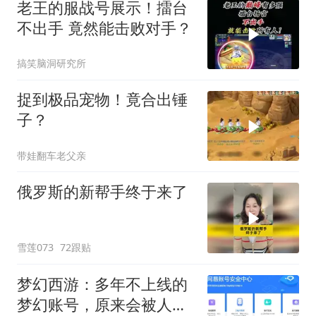
老王的服战号展示！擂台
不出手 竟然能击败对手？
搞笑脑洞研究所
捉到极品宠物！竟合出锤
子？
带娃翻车老父亲
俄罗斯的新帮手终于来了
雪莲073
72跟贴
梦幻西游：多年不上线的
梦幻账号，原来会被人盯