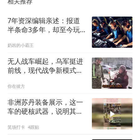
相关推荐
7年资深编辑亲述：报道
半条命3多年，却至今玩
不到游戏
奶凶的小霸王
无人战车崛起，乌军挺进
前线，现代战争新模式引
发军事变革
你在彼方
非洲苏丹装备展示，这一
车的硬核武器，说明其实
力不简单！
笑场打卡
4跟贴