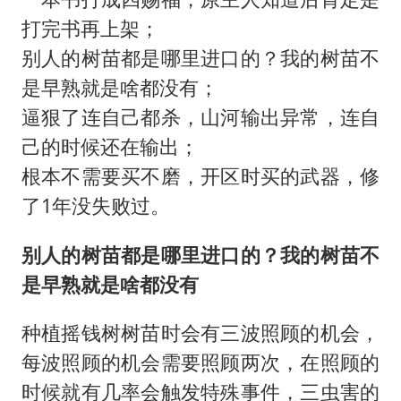
构建更高水平的全民健身公共服务体系
打完书再上架；
韩军前线部队连曝丑闻
别人的树苗都是哪里进口的？我的树苗不
云南一男子胃中取出180颗铁钉
是早熟就是啥都没有；
曹颖儿子首次演长剧
逼狠了连自己都杀，山河输出异常，连自
以军士兵把枪口对准中国记者
己的时候还在输出；
奋力开创中国式现代化建设新局面
根本不需要买不磨，开区时买的武器，修
了1年没失败过。
别人的树苗都是哪里进口的？我的树苗不
是早熟就是啥都没有
种植摇钱树树苗时会有三波照顾的机会，
每波照顾的机会需要照顾两次，在照顾的
时候就有几率会触发特殊事件，三虫害的