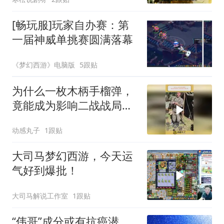
[畅玩服]玩家自办赛：第
一届神威单挑赛圆满落幕
《梦幻西游》电脑版
5跟贴
为什么一枚木柄手榴弹，
竟能成为影响二战战局的
关键武器？
动感丸子
1跟贴
大司马梦幻西游，今天运
气好到爆批！
大司马解说工作室
1跟贴
“伟哥”成分或有抗癌潜