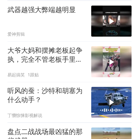
武器越强大弊端越明显
爱神剪辑
大爷大妈和摆摊老板起争
执，完全不管老板手里武
器，冲上去就打
易起搞笑
1跟贴
听风的蚕：沙特和胡塞为
什么动手？
丁懰惊悚影视解说
盘点二战战场最凶猛的那