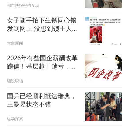
都市快报橙柿互动
女子随手拍下生锈同心锁
发到网上 没想到锁主人回
复了
大象新闻
2026年有些国企薪酬改革
跑偏！基层越干越亏，管
理岗工资只涨不跌
细说职场
国乒已经顺利抵达瑞典，
王曼昱状态不错
运动探索