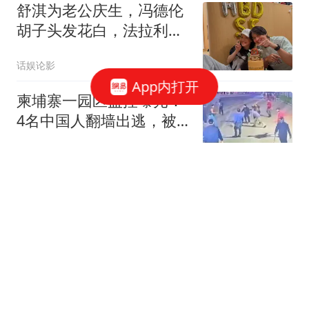
舒淇为老公庆生，冯德伦
胡子头发花白，法拉利老
了还是法拉利
话娱论影
App内打开
柬埔寨一园区监控曝光：
4名中国人翻墙出逃，被
园内15人追赶围殴致1死3
都市快报橙柿互动
伤
离婚后我约了流产手术，
想流掉怀上的三胞胎，刚
躺上手术台门就被踹开，
一念天堂
前夫冲了进来，所有人都
愣住了
台风“琵鹭”生成！汕头
38.7℃！已出现8级大风！