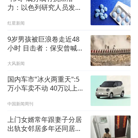
力：以色列研究人员发现
西地那非或能抑制癌细胞
红星新闻
转移扩散
9岁男孩被巨浪卷走近48
小时 目击者：保安曾喊话
劝阻
大风新闻
国内车市"冰火两重天":5
万小车卖不动 40万以上的
抢购
中国新闻周刊
上门女婿常年跟妻子分居
出轨女邻居多年还同居生
子