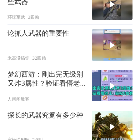
些武器
环球军武
3跟贴
论抓人武器的重要性
米高没搞笑
32跟贴
梦幻西游：刚出完无级别
又炸3属性？验证看懵老
王：轻松6位数！
人间闲散客
探长的武器究竟有多少种
寒松说剧呀
2跟贴