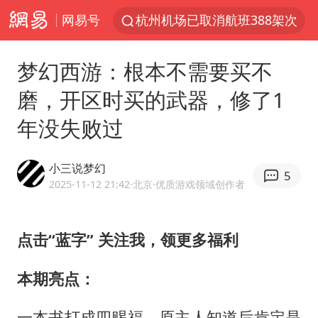
网易号
杭州机场已取消航班388架次
浙江省委书记：该停下的坚决停下来
梦幻西游：根本不需要买不
中国籍豪华游艇富商之子在泰国被杀
磨，开区时买的武器，修了1
白海豚北上或致京津冀暴雨
年没失败过
广西公开征集涉黑涉恶犯罪线索
看完所有石窟需2000元？景区回应
小三说梦幻
5
上海中心千吨“镇楼神器”摆动明显
2025-11-12 21:42
·北京
·优质游戏领域创作者
新疆一婚礼线上邀请引热议
世界第1特鲁姆普斯诺克中国赛一轮游
点击“蓝字” 关注我，领更多福利
国足U17与阿森纳决赛取消 并列冠军
本期亮点：
上门女婿出轨女邻居多年被判重婚罪
一本书打成四赐福，原主人知道后肯定是