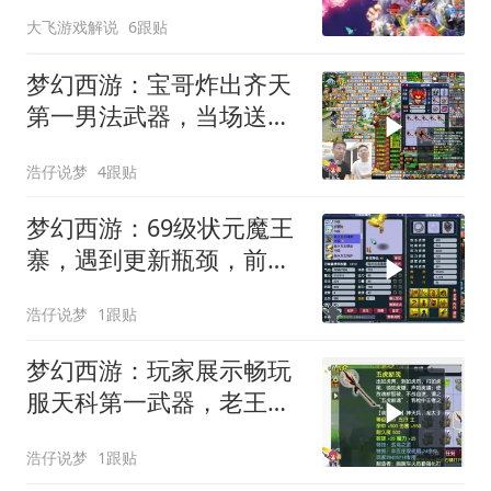
大飞游戏解说
6跟贴
梦幻西游：宝哥炸出齐天
第一男法武器，当场送给
畅玩服群雄队友！
浩仔说梦
4跟贴
梦幻西游：69级状元魔王
寨，遇到更新瓶颈，前来
找老王指点！
浩仔说梦
1跟贴
梦幻西游：玩家展示畅玩
服天科第一武器，老王看
到属性傻眼了！
浩仔说梦
1跟贴