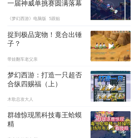
一届神威单挑赛圆满落幕
《梦幻西游》电脑版
5跟贴
捉到极品宠物！竟合出锤
子？
带娃翻车老父亲
梦幻西游：打造一只超否
合纵四赐福（上）
木歌总攻大人
群雄惊现黑科技毒王蛤蟆
精