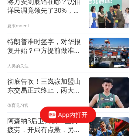
蒋万安到底错在哪？沈伯
洋民调竟领先了30%，背
后的真相不简单
夏末moent
特朗普准时签字，对华报
复开始？中方提前做准
备，美国已不择手段
人类的关注
彻底告吹！王岚嵚加盟山
东交易正式终止，两大核
心原因曝光
体育见习官
App内打开
阿森纳3后卫同伤+8主力
疲劳，开局有点悬，另外