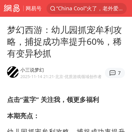
网易号
名创优品一次性内裤 颜面尽失
四川宜宾3.4级地震
梦幻西游：幼儿园抓宠牟利攻
伊斯兰版北约来了吗
略，捕捉成功率提升60%，稀
云南一地村民过火把节意外灼伤16人
有变异秒抓
中国父女泰国骑摩托车坠崖1死1伤
香港宏福苑火灾或由烟头引起
小三说梦幻
7
网约车司机充电时猝死保险拒赔
2025-11-14 21:21
·北京
·优质游戏领域创作者
浙江台州《告全体市民书》
周末打虎 宋致远被查
点击“蓝字” 关注我，领更多福利
多所高校取消艺考
本期亮点：
上半年国内居民出游人次34.63亿
幼儿园抓宠牟利攻略，捕捉成功率提升