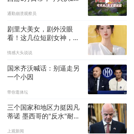
宝图说起
通勤崩溃观察员
剧里大美女，剧外没眼
看！这几位短剧女神，谁
让你最意外？
情感大头说说
国米齐沃喊话：别逼走另
一个小因
带你逛体坛
三个国家和地区力挺因凡
蒂诺 墨西哥的"反水"耐人
寻味
上观新闻