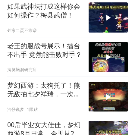
如果武神坛打成这样你会
如何操作？梅县武僧！
邻家二蛋不靠谱
老王的服战号展示！擂台
不出手 竟然能击败对手？
搞笑脑洞研究所
梦幻西游：太狗托了！熊
无敌抽七夕祥瑞，一次连
出两个特效！
浩仔说梦
1跟贴
00后毕业女大佳佳，梦幻
西游8月日常，今天从2高