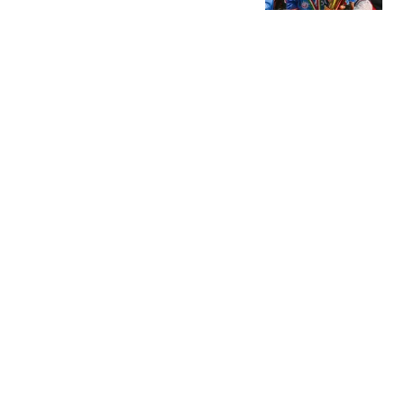
3队咋样？
林子说事
失联第11天，南太行深山
发现一顶帽子
爱下厨的阿酾
北京昨天的雨为啥这么
猛？雨能把高温“浇
灭”吗？
BRTV新闻
重聚！詹姆斯和韦德罕见
合练曝光：两人同框大笑
粉碎兄弟决裂传闻
追球者
热搜