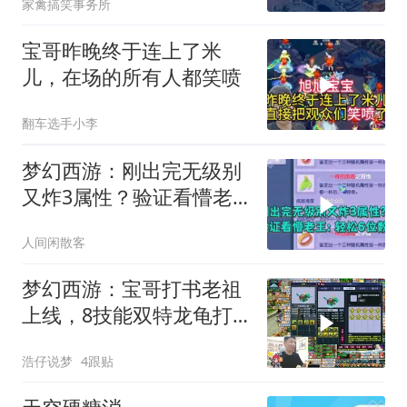
家禽搞笑事务所
宝哥昨晚终于连上了米
儿，在场的所有人都笑喷
翻车选手小李
梦幻西游：刚出完无级别
又炸3属性？验证看懵老
王：轻松6位数！
人间闲散客
梦幻西游：宝哥打书老祖
上线，8技能双特龙龟打
书，结局想不到！
浩仔说梦
4跟贴