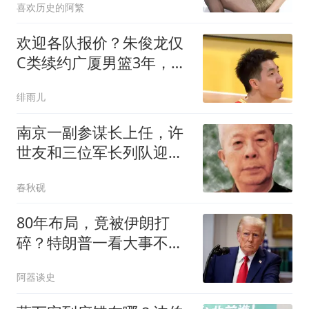
喜欢历史的阿繁
欢迎各队报价？朱俊龙仅
C类续约广厦男篮3年，广
东北京等多队有意
绯雨儿
南京一副参谋长上任，许
世友和三位军长列队迎
接，他是谁？
春秋砚
80年布局，竟被伊朗打
碎？特朗普一看大事不
妙，中东基地全瘫痪！
阿器谈史