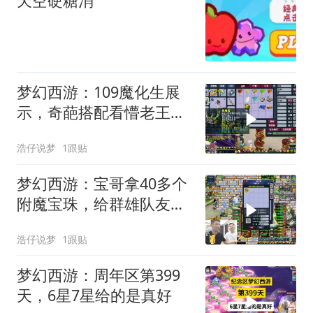
天空硬糖消
梦幻西游：109魔化生展
示，奇葩搭配看懵老王，
直呼全梦幻罕见！
浩仔说梦
1跟贴
梦幻西游：宝哥拿40多个
附魔宝珠，给群雄队友晶
清鞋子点套装！
浩仔说梦
1跟贴
梦幻西游：周年区第399
天，6星7星给的是真好