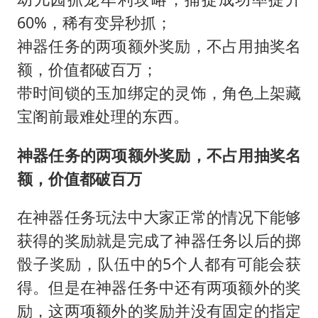
陕西柞水泥石流已致2死 仍有1人失联
60%，稀有变异秒抓；
店主称换“青海拉面”招牌后生意更好
神器任务的两项额外奖励，不占用抽奖名
泰国初中生饮弹自尽前开了26枪
额，价值都破百万；
22岁女生独闯南太行失联12天
带时间锁的玉加绑定的灵饰，角色上架藏
万岁山接盘烂尾恒大文旅城
宝阁前最难处理的东西。
习近平心系体育强国建设
神器任务的两项额外奖励，不占用抽奖名
额，价值都破百万
在神器任务玩法中大家正常的情况下能够
获得的奖励就是完成了神器任务以后的掷
骰子奖励，队伍中的5个人都有可能会获
得。但是在神器任务中还有两项额外的奖
励，这两项额外的奖励并没有固定的指定