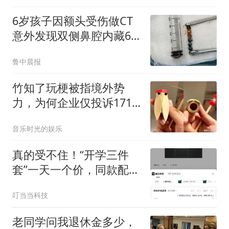
6岁孩子因额头受伤做CT
意外发现双侧鼻腔内藏6
颗异物
鲁中晨报
竹知了玩梗被指境外势
力，为何企业仅投诉171
条？
音乐时光的娱乐
真的受不住！“开学三件
套”一天一个价，同款配置
今年多花5000元
叮当当科技
老同学问我退休金多少，