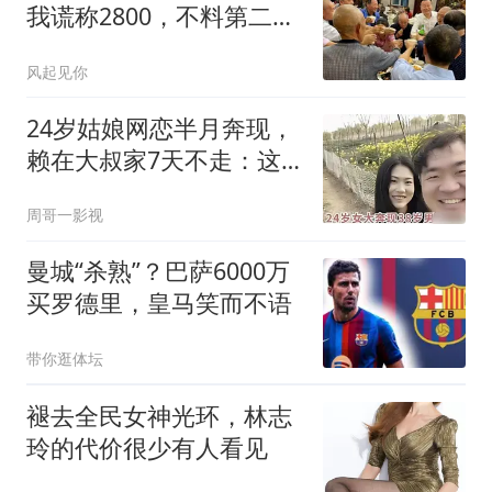
我谎称2800，不料第二天
接到3个电话
风起见你
24岁姑娘网恋半月奔现，
赖在大叔家7天不走：这
届年轻人，太勇了
周哥一影视
曼城“杀熟”？巴萨6000万
买罗德里，皇马笑而不语
带你逛体坛
褪去全民女神光环，林志
玲的代价很少有人看见