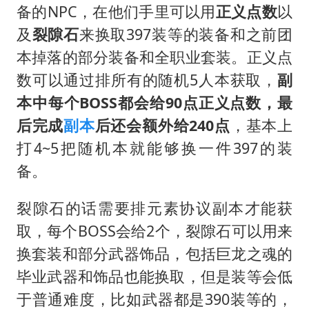
备的NPC，在他们手里可以用
正义点数
以
及
裂隙石
来换取397装等的装备和之前团
本掉落的部分装备和全职业套装。正义点
数可以通过排所有的随机5人本获取，
副
本中每个BOSS都会给90点正义点数，最
后完成
副本
后还会额外给240点
，基本上
打4~5把随机本就能够换一件397的装
备。
裂隙石的话需要排元素协议副本才能获
取，每个BOSS会给2个，裂隙石可以用来
换套装和部分武器饰品，包括巨龙之魂的
毕业武器和饰品也能换取，但是装等会低
于普通难度，比如武器都是390装等的，