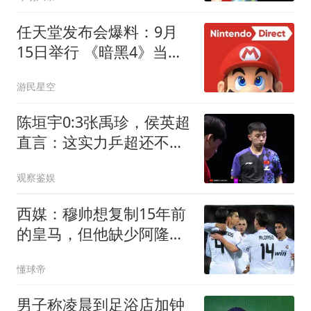
玲
任天堂发布会爆料：9月
15日举行 《暗黑4》当天
上
游民星空
陈垣宇0:3张禹珍，侯英超
直言：这实力乒超还不开
放？差距太明显
观察鉴娱
西媒：穆帅想复制15年前
的皇马，但他缺少阿隆索
这样的球员
懂球帝
男子称凌晨到足浴店加钟