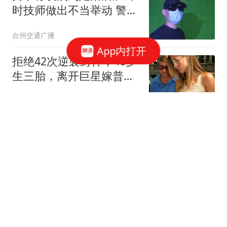
时技师做出不当举动 警方
回应
台州交通广播
App内打开
拒绝42次逆袭封神，46岁
生三胎，离开巨星嫁普通
人，吉赛尔的选择让多少
东方不败然多多
女人清醒
牛弹琴：中东迎来历史性
一天 美国以色列肯定五味
杂陈
现代快报
曼联为霍尔接洽纽卡被
拒，拉爵放弃！曼联夏窗
全部首选目标均失败