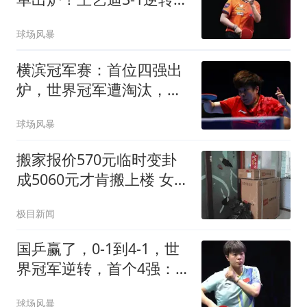
级，朱雨玲出局
球场风暴
横滨冠军赛：首位四强出
炉，世界冠军遭淘汰，王
艺迪对阵张本美和
球场风暴
搬家报价570元临时变卦
成5060元才肯搬上楼 女子
傻眼
极目新闻
国乒赢了，0-1到4-1，世
界冠军逆转，首个4强：
王艺迪太牛了，击败朱雨
球场风暴