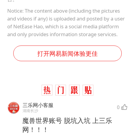
Notice: The content above (including the pictures
and videos if any) is uploaded and posted by a user
of NetEase Hao, which is a social media platform
and only provides information storage services.
打开网易新闻体验更佳
三乐网小客服
0
湖南长沙
魔兽世界账号 脱坑入坑 上三乐
网！！！