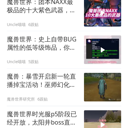
魔兽世界：团本NAXX最
极品的十大紫色武器，谁
才是香草时代的王？
Uncle喵喵
6跟贴
魔兽世界：史上自带BUG
属性的低等级饰品，你觉
得哪款最恐怖如斯？
Uncle喵喵
5跟贴
魔兽：暴雪开启新一轮直
播掉宝活动！巫师幻化套
装免费送！
魔兽世界研究所
6跟贴
魔兽世界时光服p5阶段已
经开放，太阳井boss直接