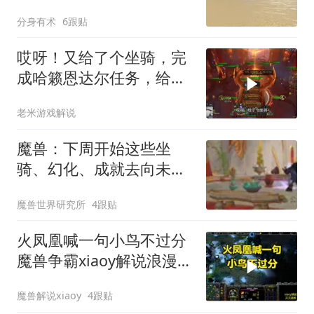
削弱50%
分身有术
6跟贴
哎呀！又给了个坐骑，完
成哈籁恩达尔任务，给一
只象牙恐惧山猫
老米游戏解说
魔兽：下周开始这些坐
骑、幻化、成就去向未明!
本周抓紧时间刷！
魔兽世界研究所
4跟贴
火凤凰喊一句小鸟不过分
魔兽争霸xiaoy解说浪漫
focus
魔兽解说xiaoy
4跟贴