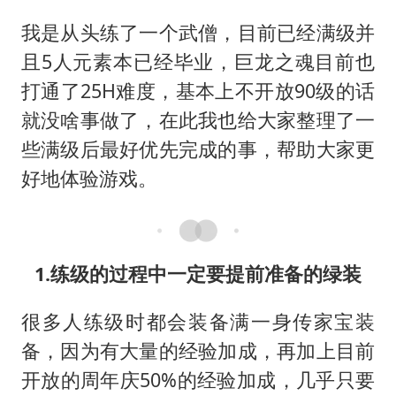
22岁女生独闯南太行失联12天
我是从头练了一个武僧，目前已经满级并
薛之谦杭州站演唱会取消
且5人元素本已经毕业，巨龙之魂目前也
张本智和：零封向鹏不意外
打通了25H难度，基本上不开放90级的话
今年第二强台风将带来多大影响
就没啥事做了，在此我也给大家整理了一
“准2万亿”之城点名支持三所大学
些满级后最好优先完成的事，帮助大家更
习近平心系体育强国建设
好地体验游戏。
1.练级的过程中一定要提前准备的绿装
很多人练级时都会装备满一身传家宝装
备，因为有大量的经验加成，再加上目前
开放的周年庆50%的经验加成，几乎只要