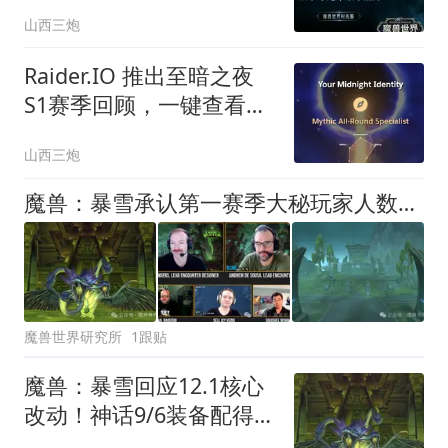
山西三炮
Raider.IO 推出至暗之夜
S1赛季回顾，一键查看你
的全套副本数据
山西三炮
魔兽：暴雪承认第一赛季大秘玩家人数创新高！PTR强度不代表一切
魔兽世界研究所
1跟贴
魔兽：暴雪回应12.1核心
改动！神话9/6装备配得上
史诗团本难度！