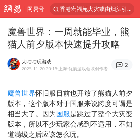
网易号
香港宏福苑火灾或由烟头引起
浙江台州《告全体市民书》
魔兽世界：一周就能毕业，熊
美拟年底前首次测试“金穹”反导系统
猫人前夕版本快速提升攻略
四川宜宾3.4级地震
网约车司机充电时猝死保险拒赔
大咕咕玩游戏
2
陕西柞水泥石流已致2死 仍有1人失联
2025-11-20 20:15
·上海
·优质游戏领域创作者
泰国初中生饮弹自尽前开了26枪
魔兽世界
怀旧服目前也开放了熊猫人前夕
多所高校取消艺考
版本，这个版本对于国服来说跨度可谓是
店主称换“青海拉面”招牌后生意更好
相当大了。因为
国服
是跳过了整个大灾变
伊斯兰版北约来了吗
版本，所以不少玩家会感到不适用，不知
上半年国内居民出游人次34.63亿
道满级之后应该怎么玩。