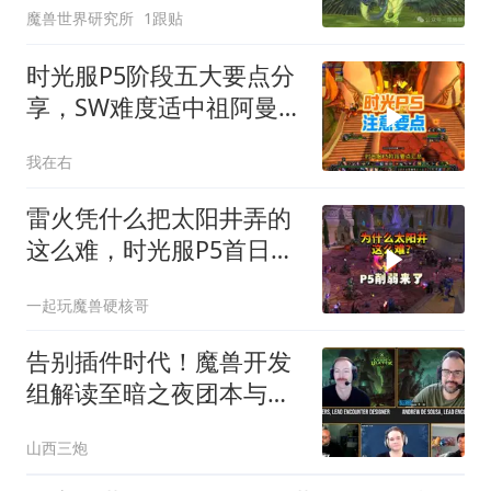
魔兽世界研究所
1跟贴
时光服P5阶段五大要点分
享，SW难度适中祖阿曼白
给
我在右
雷火凭什么把太阳井弄的
这么难，时光服P5首日全
员坐牢！
一起玩魔兽硬核哥
告别插件时代！魔兽开发
组解读至暗之夜团本与大
秘境设计思路，彻底封杀
山西三炮
计算插件