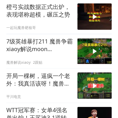
橙弓实战数据正式出炉，
表现堪称超模，碾压之势
一起玩魔兽硬核哥
7级英雄暴打211 魔兽争霸
xiaoy解说moon
chaemiko
魔兽解说xiaoy
2跟贴
开局一棵树，逼疯一个老
外：我真活该呀！魔兽争
霸3
平川电竞
WTT冠军赛：女单4强名
单出炉！王艺迪3-1逆转晋