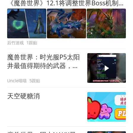
《魔兽世界》12.1将调整世界Boss机制，设计师称以前太平庸
后竹游戏
1跟贴
魔兽世界：时光服P5太阳
井最值得期待的武器，谁
才是阶段第一神兵？
Uncle喵喵
5跟贴
天空硬糖消