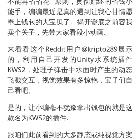
97岁英国奶奶飞上天再破吉尼斯纪录
不能再省省花 ”原则，贯彻始终的省钱小
能手，编编最近是真的遇到让我心甘情愿
70多岁父亲独自坐车到上海看望女儿
奉上钱包的大宝贝了。揭开谜底之前容我
“空调24小时开着更省电”不实
卖个关子，先带大家看段小动画。
“不建议大家买深色蛋糕”
985博士后被曝在妻子孕期出轨后续
来看看这个Reddit用户@kripto289展示
的，利用自己开发的Unity水系统插件
公司“上四休三”但要降薪1000元
KWS2，处理子弹击中水面时产生的动态
如何把百年大党建设得更加坚强有力？
飞溅交互，视觉效果有多惊艳，宝子们自
己看吧。
是的，让小编毫不犹豫拿出钱包的就是这
款名为KWS2的插件.
跟咱们此前看到的大多静态或纯视觉方案