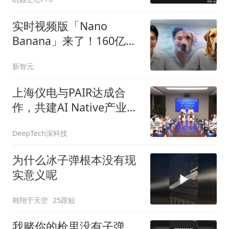
实时视频版「Nano
Banana」来了！160亿参
数重磅开源
新智元
上海仪电与PAIR达成合
作，共建AI Native产业高
效转化生态
DeepTech深科技
为什么冰子弹根本没有现
实意义呢
翱翔于天空
25跟贴
我赌你的枪里没有子弹