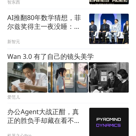
智东西
AI推翻80年数学猜想，菲
尔兹奖得主一夜没睡：以
为要出局
新智元
Wan 3.0 有了自己的镜头美学
爱范儿
办公Agent大战正酣，真
正的胜负手却藏在看不见
的地方
机器之心Pro