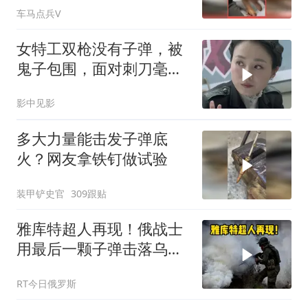
车马点兵V
女特工双枪没有子弹，被
鬼子包围，面对刺刀毫不
畏惧
影中见影
多大力量能击发子弹底
火？网友拿铁钉做试验
装甲铲史官
309跟贴
雅库特超人再现！俄战士
用最后一颗子弹击落乌无
人机
RT今日俄罗斯