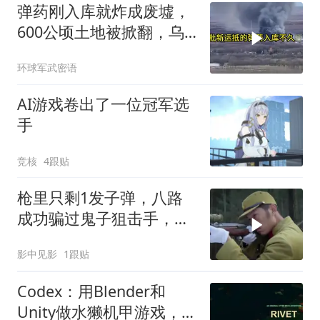
弹药刚入库就炸成废墟，
600公顷土地被掀翻，乌
军后方到底出了什么问题
环球军武密语
AI游戏卷出了一位冠军选
手
竞核
4跟贴
枪里只剩1发子弹，八路
成功骗过鬼子狙击手，直
接爆头鬼子
影中见影
1跟贴
Codex：用Blender和
Unity做水獭机甲游戏，但