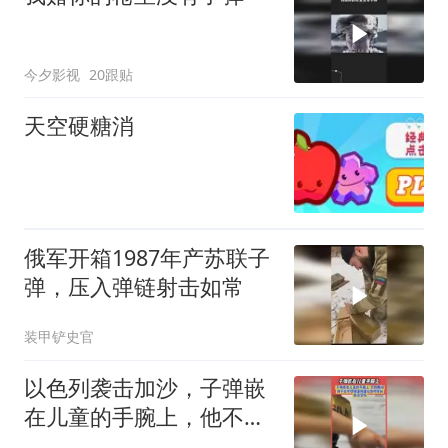
今夕影视
20跟贴
天空硬糖消
俄军开箱1987年产苏联子
弹，压入弹链射击如常
装甲铲史官
以色列袭击加沙，子弹嵌
在儿童的手腕上，他不喊
不闹含泪忍者疼痛