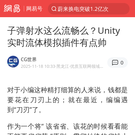
网易号
夜幕落下 运动上场
台风白海豚体型变大近似13个浙江面积
子弹射水这么流畅么？Unity
泸溪河：桃酥吃出金属牙冠视频不实
实时流体模拟插件有点帅
美国将对多晶硅衍生品加征15%关税
泰交通部副部长回应中国人遭歧视手势
CG世界
0
泰国校园枪击案死亡人数升至7人
2025-11-18 10:33
·黑龙江
·优质互联网领域创作者
俄称欧洲若想和平解决冲突应停止援乌
对于小编这种精打细算的人来说，钱都是
改名后的“青海拉面”店
要花在刀刃上的；就在最近，编编遇
段绚竞因公牺牲 年仅44岁
到“刀刃”了。
1岁宝宝碰坏纸巾盒 宝妈被索赔924元
女子开一天一夜空调后二氧化碳中毒
作为一个将“ 该省省、该花的时候看看能