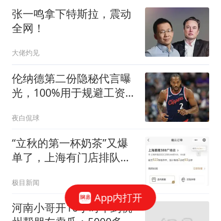
张一鸣拿下特斯拉，震动
全网！
大佬灼见
伦纳德第二份隐秘代言曝
光，100%用于规避工资
帽，猛龙交易直接冻结
夜白侃球
“立秋的第一杯奶茶”又爆
单了，上海有门店排队超
500杯，店员：今天奶茶
极目新闻
店都很忙，要等2个多小
App内打开
时
河南小哥开16小时车到杭