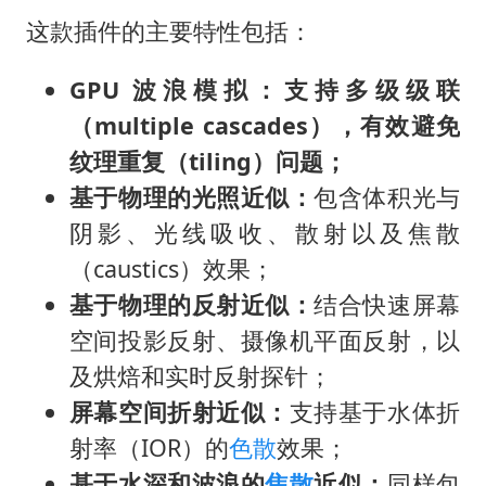
这款插件的主要特性包括：
GPU 波浪模拟：
支持多级级联
（multiple cascades），有效避免
纹理重复（tiling）问题；
基于物理的光照近似：
包含体积光与
阴影、光线吸收、散射以及焦散
（caustics）效果；
基于物理的反射近似：
结合快速屏幕
空间投影反射、摄像机平面反射，以
及烘焙和实时反射探针；
屏幕空间折射近似：
支持基于水体折
射率（IOR）的
色散
效果；
基于水深和波浪的
焦散
近似：
同样包