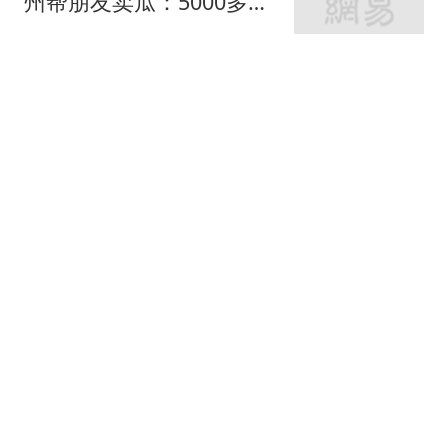
州帮朋友卖瓜：5000多斤
卖光
都市快报橙柿互动
苏炜杰获颁"统计学界的诺
贝尔奖" 与王虹、邓煜是
校友
极目新闻
牛弹琴："向特朗普同志致
敬" 美国超级抹红大赛开
始了
现代快报
文班亚马的弟弟，也在冲
击NBA
野球帝