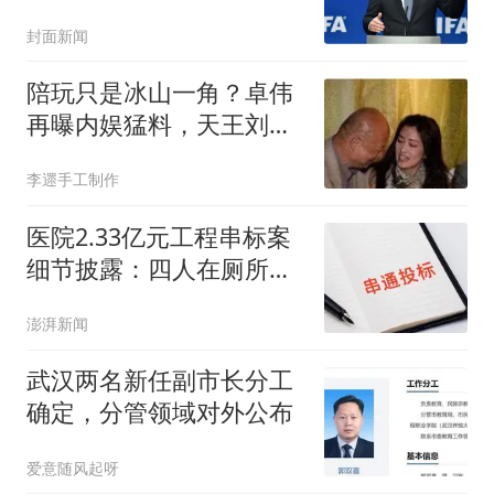
何事
封面新闻
陪玩只是冰山一角？卓伟
再曝内娱猛料，天王刘德
华、郭富城被牵连
李遝手工制作
医院2.33亿元工程串标案
细节披露：四人在厕所内
协商
澎湃新闻
武汉两名新任副市长分工
确定，分管领域对外公布
爱意随风起呀