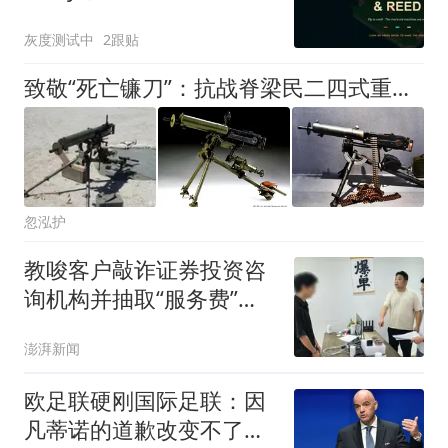
说到外形就停了
灰度测试中
2跟贴
致敬“死亡镰刀”：抗战脊梁民二四式重机枪的传奇征程
忽泓护
教唆客户敲诈证券投资咨
询机构并抽取“服务费”，
21人团伙被警方捣毁
澎湃新闻
欧足联硬刚国际足联：因
凡蒂诺的道歉改变不了任