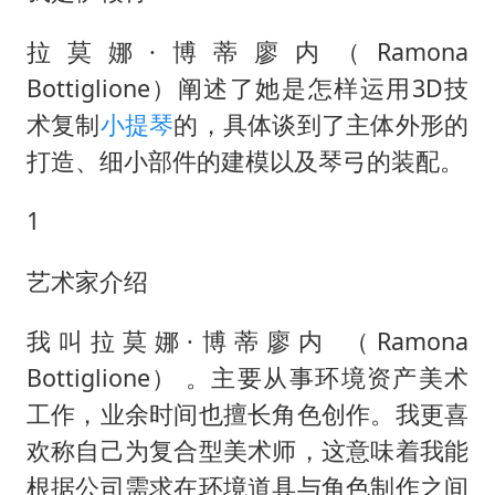
郑丽文：台湾从来没有“独立”过
拉莫娜·博蒂廖内（Ramona
女子网购名牌包发现是自己丢的那只
Bottiglione）阐述了她是怎样运用3D技
《给阿嬷的情书》售后来了
术复制
小提琴
的，具体谈到了主体外形的
多个明星演唱会取消
打造、细小部件的建模以及琴弓的装配。
万岁山接盘烂尾恒大文旅城
1
上海轮渡全线停航
习近平心系体育强国建设
艺术家介绍
我叫拉莫娜·博蒂廖内 （Ramona
Bottiglione） 。主要从事环境资产美术
工作，业余时间也擅长角色创作。我更喜
欢称自己为复合型美术师，这意味着我能
根据公司需求在环境道具与角色制作之间