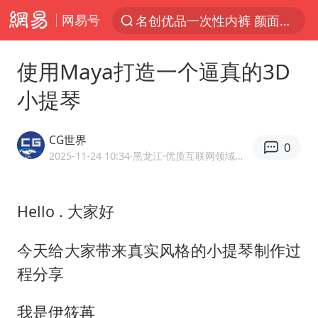
名创优品一次性内裤 颜面尽失
网易号
解锁各地夏日限定体验
白海豚将正面袭击贯穿浙江
使用Maya打造一个逼真的3D
视频丨中国东方电气集团原党组副书记、董事宋致远被查
小提琴
四川宜宾市珙县发生3.4级地震
CG世界
黄金创今年来最大单周涨幅
0
2025-11-24 10:34
·黑龙江
·优质互联网领域创作者
香港宏福苑火灾或由烟头引起
浙江台州《告全体市民书》
Hello . 大家好
媒体：“内容由AI生成”不是免责盾牌
今天给大家带来真实风格的小提琴制作过
女主硬加吻戏短剧已下架
程分享
周末打虎 宋致远被查
台风白海豚实时路径
我是伊筱苒