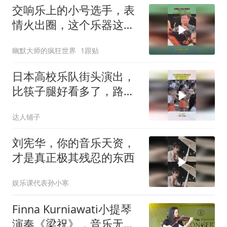
交响乐上的小号选手，表
情火出圈，这个乐器这么
不体面吗？
幽默大师的疯狂世界
1跟贴
日本高校乐队街头演出，
比筷子腿好看多了，路人
都看直眼了
达人铺子
刘宪华，你的音乐天资，
才是真正极其残忍的东西
娱乐课代表孙小寒
Finna Kurniawati小提琴
演奏《梁祝》，音乐无国