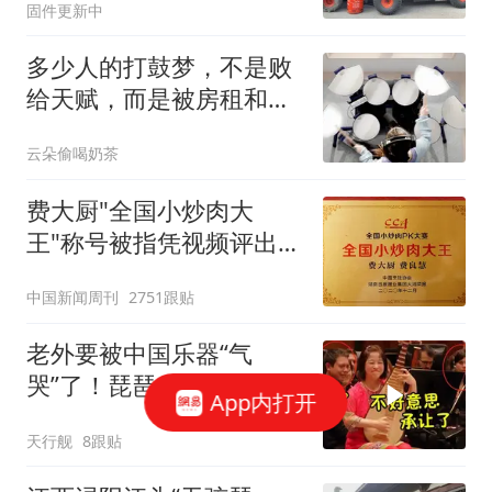
固件更新中
多少人的打鼓梦，不是败
给天赋，而是被房租和邻
居踩碎了
云朵偷喝奶茶
费大厨"全国小炒肉大
王"称号被指凭视频评出
官方回应
中国新闻周刊
2751跟贴
老外要被中国乐器“气
哭”了！琵琶一响听懵全
App内打开
场，身后小哥哥看呆
天行舰
8跟贴