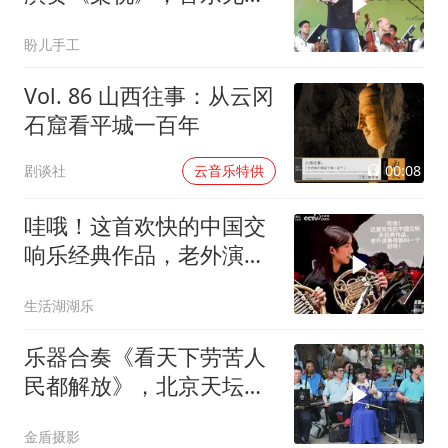
界
盼儿手工
Vol. 86 山西往事：从云冈
石窟看平城一百年
00:08
剧谈社
云音乐特供
哇哦！这首欢快的中国交
响乐经典作品，老外演奏
得那叫一个好呀！
生活湖湖乐
乐器合奏《看天下劳苦人
民都解放》，北京天坛琴
之声民乐团
金盾摄影