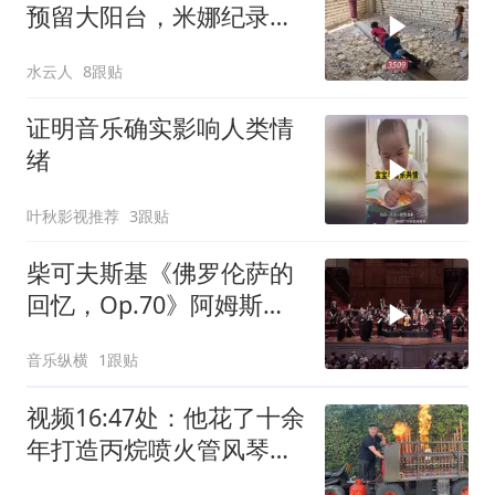
预留大阳台，米娜纪录片
3509
水云人
8跟贴
证明音乐确实影响人类情
绪
叶秋影视推荐
3跟贴
柴可夫斯基《佛罗伦萨的
回忆，Op.70》阿姆斯特
丹小交响乐团 指挥&小提
音乐纵横
1跟贴
琴 坎迪达・汤普森
视频16:47处：他花了十余
年打造丙烷喷火管风琴，
每个音符都伴随一团火焰