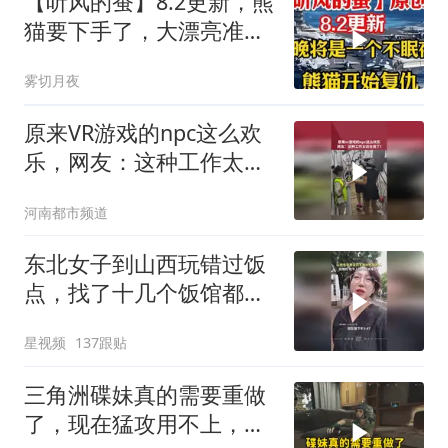
【听风的蚕】8.2更新，熊
猫要下手了，大漂亮准备
好接招吧！
雾切月夜
原来VR游戏的npc这么欢
乐，网友：这种工作太适
合我了！
河南都市频道
东北女子到山西玩错过饭
点，找了十几个饭馆都没
开门：午休到几点
星视频
137跟贴
三角洲碟妹真的需要重做
了，现在猛攻用不上，跑