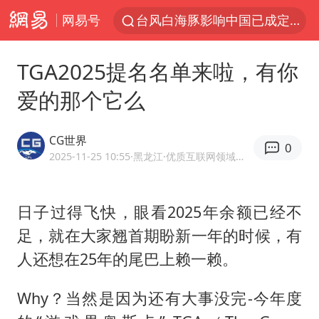
网易号
台风白海豚影响中国已成定局
昆明石林火把节
TGA2025提名名单来啦，有你
胡塞武装袭扰红海航运行动升级
爱的那个它么
我国编制完成新版全月地质图
台风白海豚即将进入48小时警戒线
CG世界
0
官方回应献血屋不让市民入内躲雨
2025-11-25 10:55
·黑龙江
·优质互联网领域创作者
郑国霖回应去景区上班被保安拦下
日子过得飞快，眼看2025年余额已经不
80后女柜员逆袭成4200亿银行副行长
足，就在大家翘首期盼新一年的时候，有
感觉全东北都在等7号
人还想在25年的尾巴上赖一赖。
扎哈罗娃批广岛市长不提美国原子弹
女子利用漏洞0元薅走3000多件家电
Why？当然是因为还有大事没完-今年度