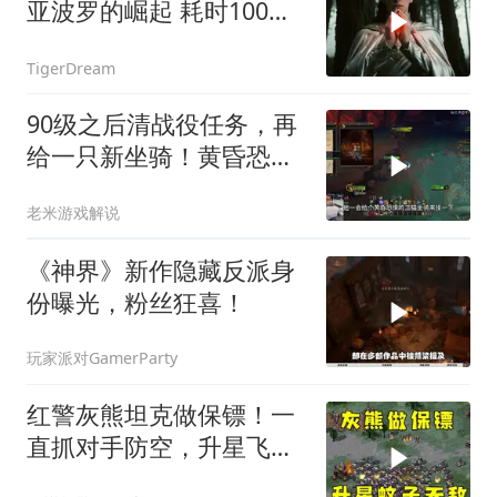
亚波罗的崛起 耗时100个
小时，制作的暗黑破坏神
TigerDream
番外短片
90级之后清战役任务，再
给一只新坐骑！黄昏恐惧
山猫
老米游戏解说
《神界》新作隐藏反派身
份曝光，粉丝狂喜！
玩家派对GamerParty
红警灰熊坦克做保镖！一
直抓对手防空，升星飞兵
无敌了！