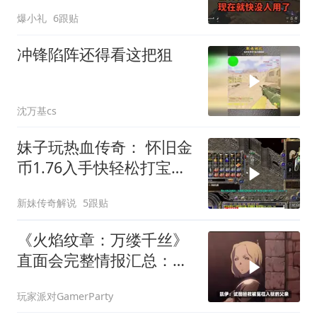
刀用蜂医更合适
爆小礼
6跟贴
冲锋陷阵还得看这把狙
沈万基cs
妹子玩热血传奇： 怀旧金
币1.76入手快轻松打宝金
币装备不停
新妹传奇解说
5跟贴
《火焰纹章：万缕千丝》
直面会完整情报汇总：多
主角叙事、时间回溯机制
玩家派对GamerParty
与全新战斗模式亮相