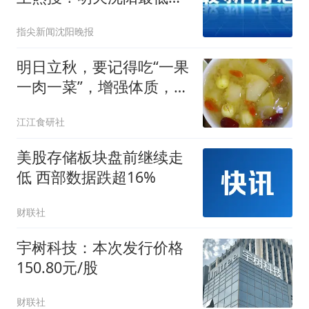
温仅17°C，万千网友期
指尖新闻沈阳晚报
待“身上不粘了”
明日立秋，要记得吃“一果
一肉一菜”，增强体质，为
入秋做准备
江江食研社
美股存储板块盘前继续走
低 西部数据跌超16%
财联社
宇树科技：本次发行价格
150.80元/股
财联社