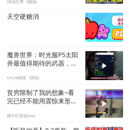
08说红警
9跟贴
天空硬糖消
魔兽世界：时光服P5太阳
井最值得期待的武器，谁
才是阶段第一神兵？
Uncle喵喵
5跟贴
贫穷限制了我的想象~看
完已经不能用震惊来形容
了！
网不红萌叔Joey