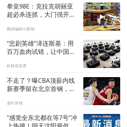
拳皇98E：克拉克胡丽亚
超必杀连抓，大门强开投
技大招硬砸
脑洞编剧小剧场
“悲剧英雄”泽连斯基：用
百万血肉试错，让中国拿
到了新的入场券
松林侃世界
不走了？曝CBA顶薪内线
新赛季留在北京首钢，李
楠还会重用他吗？
老叶评球
“感觉全东北都在等7号”冲
上热搜！明天沈阳最低气