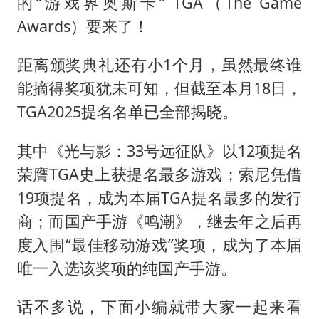
关之琳否认与27岁模特的恋情
的“游戏界奥斯卡” TGA（The Game
Awards）要来了！
多地要求领导干部带头休假
中央气象台发布台风黄色预警
距离颁奖典礼还有小1个月，虽然最终谁
对话重庆地铁吐血女孩
能摘得奖项犹未可知，但截至本月18日，
中方回应日本广岛核爆81周年
TGA2025提名名单已全部揭晓。
奋进开新局 实干挑大梁
其中《光与影：33号远征队》以12项提名
荣膺TGA史上获提名最多游戏；索尼凭借
19项提名，成为本届TGA提名最多的发行
商；而国产手游《鸣潮》，继去年之后再
度入围“最佳移动游戏”奖项，成为了本届
唯一入选该奖项的纯国产手游。
话不多说，下面小编就带大家一起来看