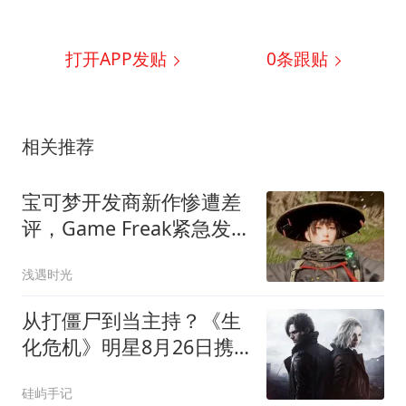
打开APP发贴
0
条跟贴
相关推荐
宝可梦开发商新作惨遭差
评，Game Freak紧急发
声：将推出大量修复更新
浅遇时光
从打僵尸到当主持？《生
化危机》明星8月26日携
40款新作接管科隆游戏展
硅屿手记