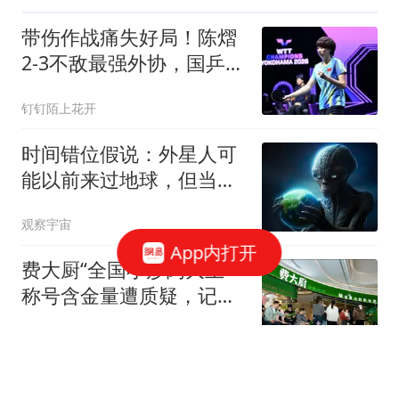
带伤作战痛失好局！陈熠
2-3不敌最强外协，国乒女
单吞首败
钉钉陌上花开
时间错位假说：外星人可
能以前来过地球，但当时
还没有人类！
观察宇宙
App内打开
费大厨“全国小炒肉大王”
称号含金量遭质疑，记者
发现源自线上视频投票，
极目新闻
超10万人次投票费大厨创
始人获得19278票
外交部：日方应正视国际