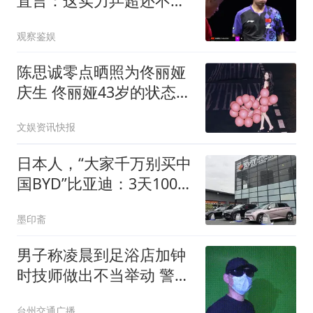
直言：这实力乒超还不开
放？差距太明显
观察鉴娱
陈思诚零点晒照为佟丽娅
庆生 佟丽娅43岁的状态真
的太好了 很自律
文娱资讯快报
日本人，“大家千万别买中
国BYD”比亚迪：3天100
台！已卖一万台
墨印斋
男子称凌晨到足浴店加钟
时技师做出不当举动 警方
回应
台州交通广播