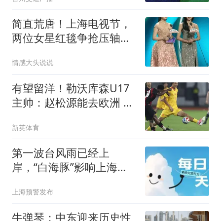
简直荒唐！上海电视节，
两位女星红毯争抢压轴闹
僵局
情感大头说说
有望留洋！勒沃库森U17
主帅：赵松源能去欧洲 意
识和技术很好
新英体育
第一波台风雨已经上
岸，“白海豚”影响上海时
间长→
上海预警发布
牛弹琴：中东迎来历史性