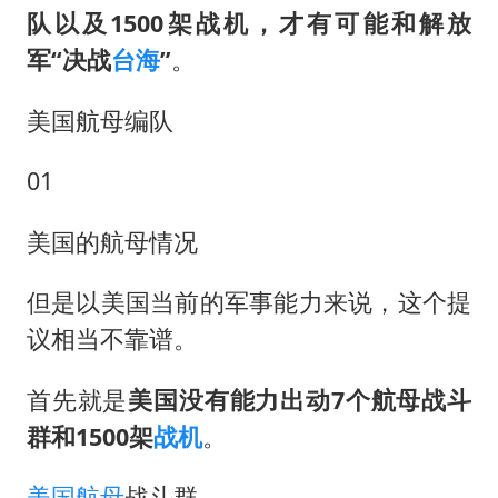
上半年国内居民出游人次34.63亿
队以及1500架战机，才有可能和解放
今年第二强台风将带来多大影响
军“决战
台海
”
。
张本智和：零封向鹏不意外
美国航母编队
22岁女生独闯南太行失联12天
新疆沙雅县发生4.5级地震
01
“准2万亿”之城点名支持三所大学
美国的航母情况
微信新功能：你可以“撤回”你的撤回
习近平心系体育强国建设
但是以美国当前的军事能力来说，这个提
议相当不靠谱。
首先就是
美国没有能力出动7个航母战斗
群和1500架
战机
。
美国航母
战斗群