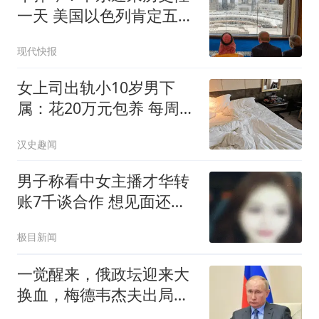
一天 美国以色列肯定五味
杂陈
现代快报
女上司出轨小10岁男下
属：花20万元包养 每周偷
情2次
汉史趣闻
男子称看中女主播才华转
账7千谈合作 想见面还得
转5千
极目新闻
一觉醒来，俄政坛迎来大
换血，梅德韦杰夫出局，
普京留下一句话