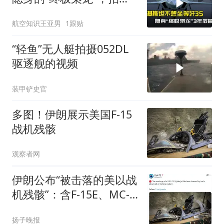
定在3年后首飞
航空知识王亚男
1跟贴
“轻鱼”无人艇拍摄052DL
驱逐舰的视频
装甲铲史官
多图！伊朗展示美国F-15
战机残骸
观察者网
伊朗公布“被击落的美以战
机残骸”：含F-15E、MC-
130J、多架无人机；展示
扬子晚报
地点疑似是在大型地下掩