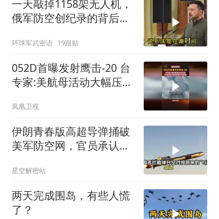
一天敲掉1158架无人机，
俄军防空创纪录的背后，
藏着乌克兰的绝望反击
环球军武密语
19跟贴
052D首曝发射鹰击-20 台
专家:美航母活动大幅压缩
面临饱和打击
凤凰卫视
伊朗青春版高超导弹捅破
美军防空网，官员承认：
真拦不住了
星空解密站
两天完成围岛，有些人慌
了？