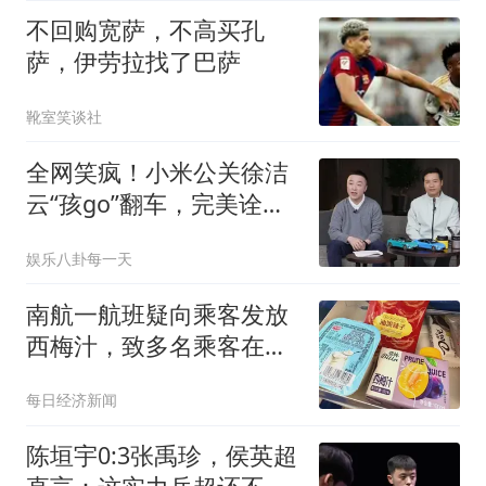
不回购宽萨，不高买孔
萨，伊劳拉找了巴萨
靴室笑谈社
全网笑疯！小米公关徐洁
云“孩go”翻车，完美诠释
什么叫真正的“惹屎上身”
娱乐八卦每一天
南航一航班疑向乘客发放
西梅汁，致多名乘客在飞
行途中排队上厕所！乘
每日经济新闻
客：机上100多人只有2个
厕所；客服回应：并非每
陈垣宇0:3张禹珍，侯英超
架飞机都会发放西梅汁