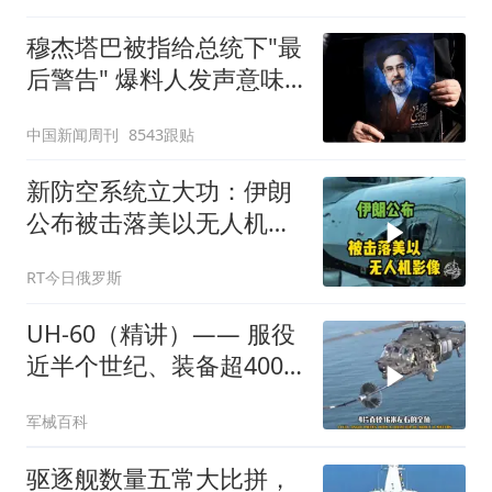
体
穆杰塔巴被指给总统下"最
后警告" 爆料人发声意味
深长
中国新闻周刊
8543跟贴
新防空系统立大功：伊朗
公布被击落美以无人机影
像
RT今日俄罗斯
UH-60（精讲）—— 服役
近半个世纪、装备超4000
架
军械百科
驱逐舰数量五常大比拼，