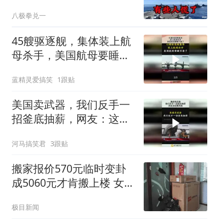
八极拳兑一
45艘驱逐舰，集体装上航
母杀手，美国航母要睡不
着了！
蓝精灵爱搞笑
1跟贴
美国卖武器，我们反手一
招釜底抽薪，网友：这招
果然高！
河马搞笑君
3跟贴
搬家报价570元临时变卦
成5060元才肯搬上楼 女子
傻眼
极目新闻