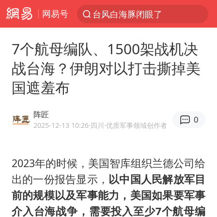
网易号
台风白海豚闭眼了
“China Cool”火了，老外爱上中国避暑游
7个航母编队、1500架战机决
香港宏福苑火灾或由烟头引起
战台海？伊朗对以打击撕掉美
浙江台州《告全体市民书》
国遮羞布
枪击案后泰国拟推更严格枪支管控方案
四川宜宾3.4级地震
阵匠
0
陕西柞水泥石流已致2死 仍有1人失联
2025-12-13 10:26
·四川
·优质军事领域创作者
泰国初中生饮弹自尽前开了26枪
多所高校取消艺考
2023年的时候，美国智库组织兰德公司给
出的一份报告显示，
以中国人民解放军目
网约车司机充电时猝死保险拒赔
前的规模以及军事能力，美国如果要军事
店主称换“青海拉面”招牌后生意更好
介入台海战争，需要投入至少7个航母编