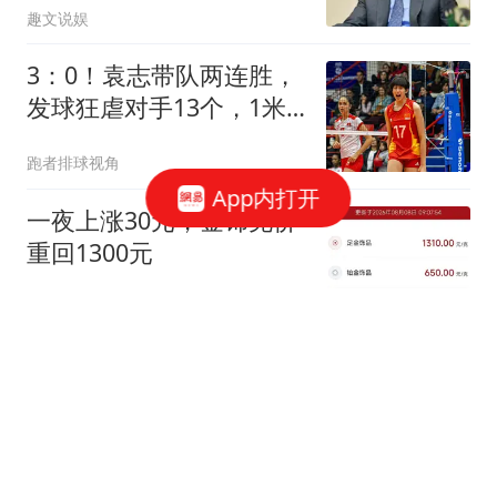
趣文说娱
3：0！袁志带队两连胜，
发球狂虐对手13个，1米
93副攻16中14
跑者排球视角
App内打开
一夜上涨30元，金饰克价
重回1300元
中新经纬
朱芳雨离队断联，杜锋爱
将回归梦碎，曾繁日加盟
江苏，徐杰深夜发声
林子说事