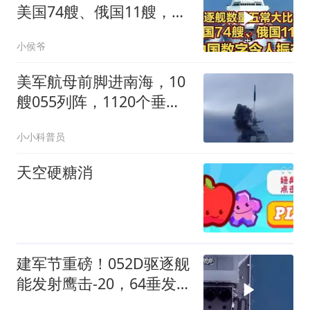
美国74艘、俄国11艘，中
国数字令人振奋
小侯爷
美军航母前脚进南海，10
艘055列阵，1120个垂发
单元背后的底气
小小科普员
天空硬糖消
建军节重磅！052D驱逐舰
能发射鹰击-20，64垂发
单元不够用了