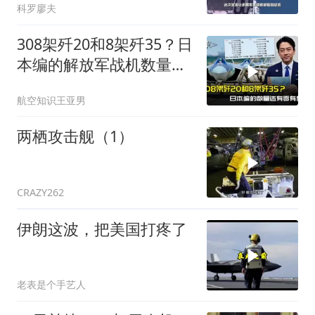
科罗廖夫
308架歼20和8架歼35？日
本编的解放军战机数量还
有零有整
航空知识王亚男
两栖攻击舰（1）
CRAZY262
伊朗这波，把美国打疼了
老表是个手艺人