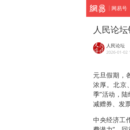
网易号
人民论坛
人民论坛
2026-01-02 
元旦假期，
浓厚。北京
季”活动，
减赠券、发
中央经济工
费潜力”。回