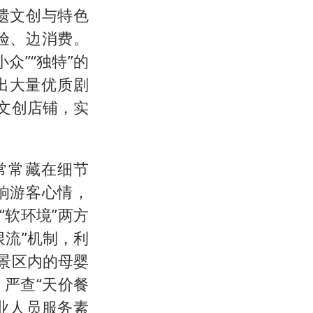
遗文创与特色
验、边消费。
众”“独特”的
出大量优质剧
文创店铺，实
，常常藏在细节
响游客心情，
“软环境”两方
流”机制，利
景区内的母婴
严查“天价餐
从业人员服务素