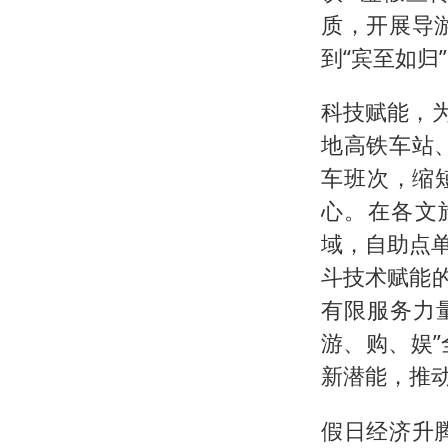
质，开展导
到“宾至如归
科技赋能，
地高铁车站
车班次，缩
心。在各文
域，自助点
斗技术赋能
有限服务力量
游、购、娱
新潜能，推
假日经济升