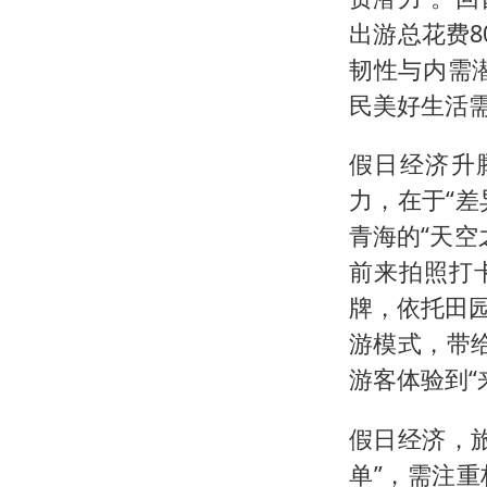
出游总花费8
韧性与内需
民美好生活
假日经济升
力，在于“差
青海的“天
前来拍照打
牌，依托田园
游模式，带给
游客体验到“
假日经济，
单”，需注