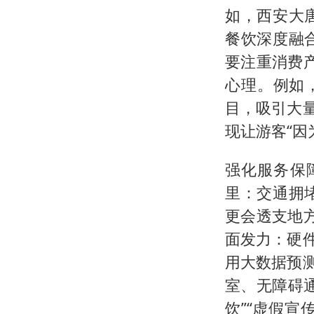
如，西安大
餐饮深度融
要注重消费产
心理。例如
目，吸引大
现让游客“因
强化服务保障
里：交通拥
更会透支地方
面发力：硬
用大数据预
室、无障碍
饮”“虚假宣