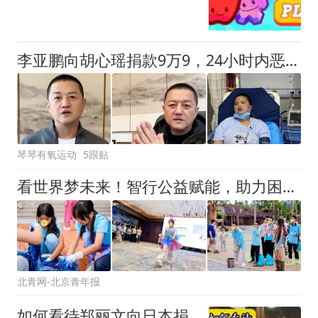
李亚鹏向胡心瑶捐款9万9，24小时内恶心事不止一件
琴琴有氧运动
5跟贴
看世界梦未来！智行公益赋能，助力困境儿童云南研学成长
北青网-北京青年报
如何看待郑丽文向日本捐