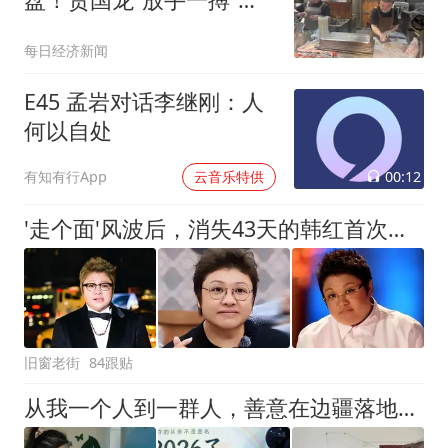
羊赛道
每日经济新闻
E45 孟岩对话李继刚：人
何以自处
00:12
有知有行App
云音乐特供
'走个面'风波后，消失43天的韩红首次露面，暴瘦脱相领导陪同
旧窗老街
84跟贴
从我一个人到一群人，善意在边疆落地生根｜壹家人记事本