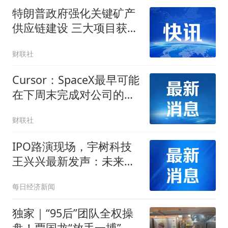
特朗普政府强化关键矿产
供应链建设 三大项目获
5800万美元融资支持
财联社
Cursor：SpaceX最早可能
在下周末完成对公司的
600亿美元收购
财联社
IPO路演现场，宇树科技
王兴兴最新发声：未来将
恪守初心，踏实打磨关键
每日经济新闻
技术，让智能机器人更
早、更好地为全社会服务
独家｜“95后”团队全权操
盘！贾国龙“放手一搏”鲜