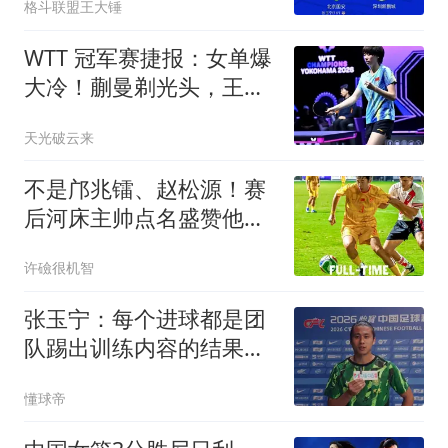
格斗联盟王大锤
WTT 冠军赛捷报：女单爆
大冷！蒯曼剃光头，王艺
迪大战伊藤美诚！
天光破云来
不是邝兆镭、赵松源！赛
后河床主帅点名盛赞他：
发挥超乎我们预料
许礆很机智
张玉宁：每个进球都是团
队踢出训练内容的结果，
祝贺蒋子承首秀
懂球帝