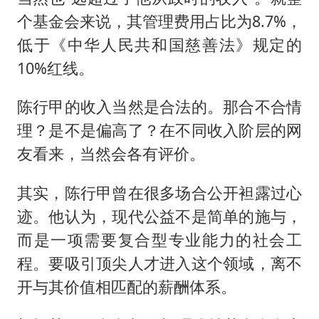
中巨芯：上半年归母净利润1405.77万元
个基金会来说，其管理费用占比为8.7%，
U17国足点球大战淘汰河床晋级决赛
低于《中华人民共和国慈善法》规定的
日本试射“战斧”导弹，国防部回应
10%红线。
胡彦斌获《歌手2026》歌王
陈行甲的收入当然是合法的。那合不合情
名创优品回应女子吐槽内裤质量差
理？是不是偏高了？在不同收入阶层的网
秋天的第一杯奶茶到底有多火
友看来，当然会各有评价。
38岁演员求职万岁山NPC成功
其实，陈行甲曾在很多场合公开袒露过心
夯实基础开新局
迹。他认为，现代公益不是简单的施与，
而是一项需要复合型专业能力的社会工
程。要吸引顶尖人才进入这个领域，离不
开与其价值相匹配的薪酬体系。