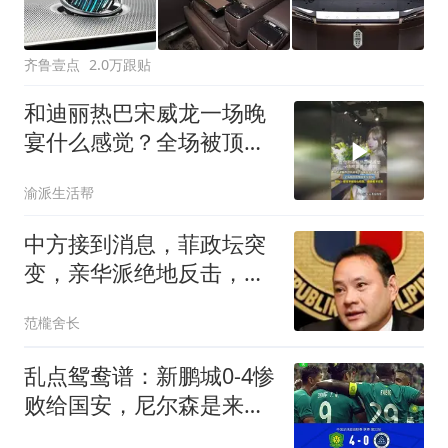
齐鲁壹点
2.0万跟贴
和迪丽热巴宋威龙一场晚
宴什么感觉？全场被顶级
帅哥美女包围
渝派生活帮
中方接到消息，菲政坛突
变，亲华派绝地反击，老
杜长子已开第一枪
范櫳舍长
乱点鸳鸯谱：新鹏城0-4惨
败给国安，尼尔森是来搞
笑的吗？