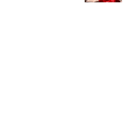
没，女单2人晋级
工从昊懂球阿靖
蒋子承：实现在工体登场
的心愿，很激动；下个目
标是打入首球
懂球帝
WTT日本冠军赛：首个11-
0诞生，大勒布伦淘汰欧
洲冠军约战张本智和
乒谈
葡媒：菲利克斯与科塞罗
出现在同一家夜店，两人
已在社媒重新互关
懂球帝
热搜