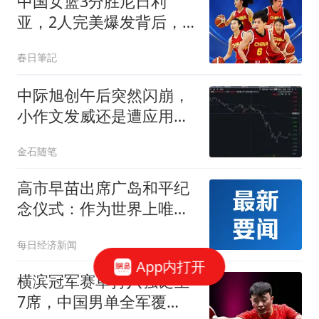
中国女篮3分胜尼日利
亚，2人完美爆发背后，
宫鲁鸣3个调整很关键
春日筆記
中际旭创午后突然闪崩，
小作文发威还是遭应用光
电狙击？真相来了
金石随笔
高市早苗出席广岛和平纪
念仪式：作为世界上唯一
在战争中遭受核爆的国
每日经济新闻
家，日本坚持“无核三原
App内打开
则”；美驻日大使缺席！
横滨冠军赛单打八强诞生
7席，中国男单全军覆