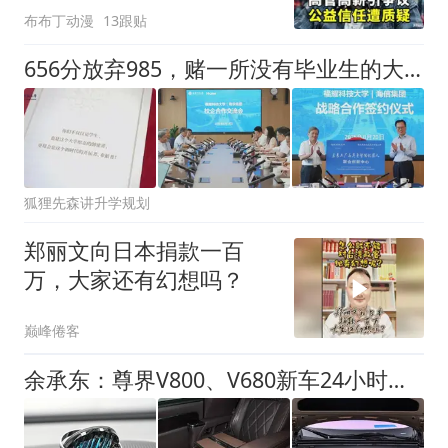
布布丁动漫
13跟贴
656分放弃985，赌一所没有毕业生的大学：福耀科大的吸引力在哪里
狐狸先森讲升学规划
郑丽文向日本捐款一百
万，大家还有幻想吗？
巅峰倦客
余承东：尊界V800、V680新车24小时大定突破3500台