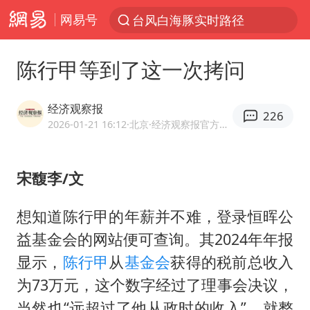
网易号
台风白海豚实时路径
“电影+”如何激发千亿级消费新活力？
陈行甲等到了这一次拷问
秘鲁和墨西哥宣布恢复外交关系
沙特土耳其巴基斯坦签署共同防务协议
经济观察报
226
中医教你一招提升气血
2026-01-21 16:12
·北京
·经济观察报官方网易号
胡彦斌韩磊 谁帮谁
宋馥李/文
全球首个长时储能一体化产业园量产
老中医：立秋后养心是关键
想知道陈行甲的年薪并不难，登录恒晖公
四川宜宾市高县4.9级地震致1人死亡
益基金会的网站便可查询。其2024年年报
胜宏科技：股票交易异常波动
显示，
陈行甲
从
基金会
获得的税前总收入
为73万元，这个数字经过了理事会决议，
百花奖开幕式
当然也“远超过了他从政时的收入”。就整