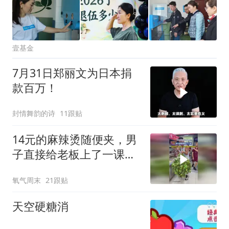
壹基金
7月31日郑丽文为日本捐
款百万！
封情舞韵的诗
11跟贴
14元的麻辣烫随便夹，男
子直接给老板上了一课，
网友调侃：刷到你之前，
氧气周末
21跟贴
我简直是在做慈善
天空硬糖消