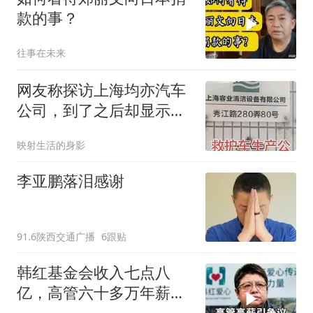
款的事？
往事在未来
网友称探访上海均亦汽车
公司，到了之后却显示是
保洁公司
映射生活的身影
李亚鹏落泪感谢
91.6陕西交通广播
6跟贴
韩红基金会收入七点八
亿，高管六十多万年薪引
发信任危机