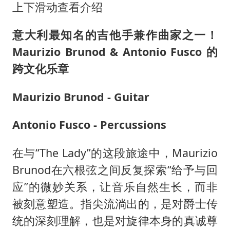
郑国霖回应去景区上班被保安拦下
上下滑动查看介绍
感觉全东北都在等7号
意大利最知名的吉他手兼作曲家之一！
首次证实！“胶球”存在
Maurizio Brunod & Antonio Fusco 的
80后女柜员逆袭成4200亿银行副行长
跨文化乐章
多地要求领导干部带头休假
Maurizio Brunod - Guitar
奋进开新局 实干挑大梁
Antonio Fusco - Percussions
在与“The Lady”的这段旅途中，Maurizio
Brunod在六根弦之间反复探索“给予与回
应”的微妙关系，让音乐自然生长，而非
被刻意塑造。指尖流淌出的，是对爵士传
统的深刻理解，也是对旋律本身的真诚尊