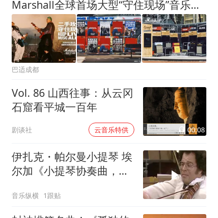
Marshall全球首场大型“守住现场”音乐文化活动落地成都，让现场音乐持续响亮
巴适成都
Vol. 86 山西往事：从云冈
石窟看平城一百年
00:08
剧谈社
云音乐特供
伊扎克・帕尔曼小提琴 埃
尔加《小提琴协奏曲，
Op.61》BBC交响乐团 指
音乐纵横
1跟贴
挥 根纳季・罗日杰斯特文
斯基