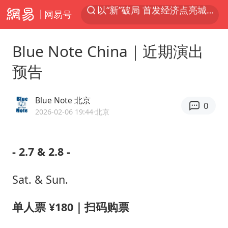
网易号
中方回应是否在太平洋海底开采稀土
宇树科技发行价格150.80元/股
Blue Note China｜近期演出
外交部发言人就广岛核爆81周年等答记者问
预告
吉林一“温度计大楼”读数爆表
贵州轮胎子公司获美国退税8136万
Blue Note 北京
0
台风白海豚影响中国已成定局
2026-02-06 19:44
·北京
我国编制完成新版全月地质图
- 2.7 & 2.8 -
中国五箭齐发反制美国
女子利用漏洞0元薅走3000多件家电
Sat. & Sun.
村民谈“梅姨”：叫的其实是“媒姨”
单人票 ¥180｜扫码购票
泰国一女公务员妆容引争议 本人回应