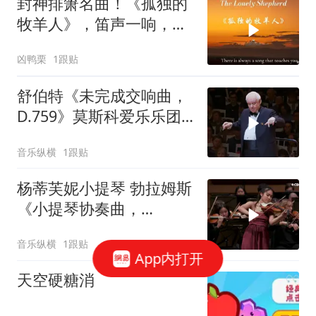
封神排箫名曲！《孤独的
牧羊人》，笛声一响，瞬
间走进山野旷野
凶鸭栗
1跟贴
舒伯特《未完成交响曲，
D.759》莫斯科爱乐乐团
指挥 尤里·西蒙诺夫
音乐纵横
1跟贴
杨蒂芙妮小提琴 勃拉姆斯
《小提琴协奏曲，
Op.77》加拿大国家青年
音乐纵横
1跟贴
管弦乐团
App内打开
天空硬糖消