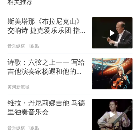
相关推荐
斯美塔那《布拉尼克山》
交响诗 捷克爱乐乐团 指
挥 兹德涅克·马察尔
音乐纵横
1跟贴
诗歌：六弦之上—— 写给
吉他演奏家杨遐和他的朋
友们
黄河新流域
维拉・丹尼莉娜吉他 马德
里独奏音乐会
音乐纵横
1跟贴