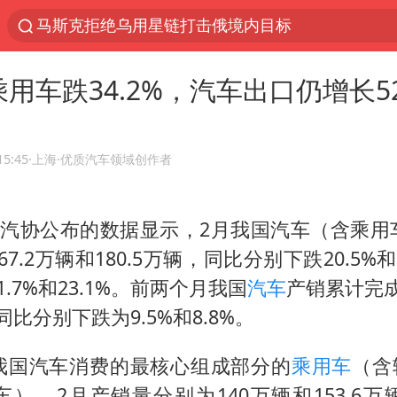
解锁各地夏日限定体验
男童模仿奥特曼从高处跳下致骨折
用车跌34.2%，汽车出口仍增长52
富婆带资进组给自己硬加60多场吻戏
黄金创今年来最大单周涨幅
名创优品一次性内裤 颜面尽失
15:45
·上海
·优质汽车领域创作者
“六爷”挂一颗出场
，中汽协公布的数据显示，2月我国汽车（含乘用
金饰克价一夜涨回1300元
7.2万辆和180.5万辆，同比分别下跌20.5%和
视频丨中国东方电气集团原党组副书记、董事宋致
.7%和23.1%。前两个月我国
汽车
产销累计完成
白海豚将正面袭击贯穿浙江
，同比分别下跌为9.5%和8.8%。
梁家辉：到内地拍戏不是北上是回归
我国汽车消费的最核心组成部分的
乘用车
（含
酒店回应车内过夜被收150元
车），2月产销量分别为140万辆和153.6