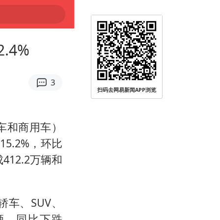
.4%
3
扫码去网易新闻APP浏览
车和商用车）
15.2%，环比
远被查
412.2万辆和
轿车、SUV、
万辆，同比下跌