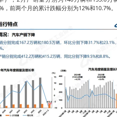
牛津大学一纸声明甩不了锅
5.4%，前两个月的累计跌幅分别为12%和10.7%。
西湖突现狂风暴雨 游客瞬间被浇透
网传《披荆斩棘2026》名单
女主硬加吻戏短剧已下架
包文婧：二胎很难一碗水端平
香港宏福苑火灾或由烟头引起
人民的健康、体质、幸福一脉相承