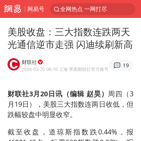
网易号
全网热点 一网打尽
美股收盘：三大指数连跌两天
光通信逆市走强 闪迪续刷新高
财联社
19
2026-03-20 06:10
·上海
·界面财联社官方账号
财联社3月20日讯（编辑 赵昊）
周四（3
月19日），美股三大指数连两日收低，但
跌幅较盘中明显收窄。
截至收盘，道琼斯指数跌0.44%，报