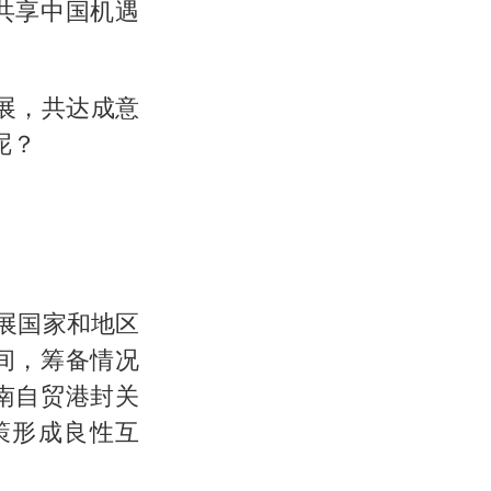
共享中国机遇
参展，共达成意
呢？
参展国家和地区
间，筹备情况
南自贸港封关
策形成良性互