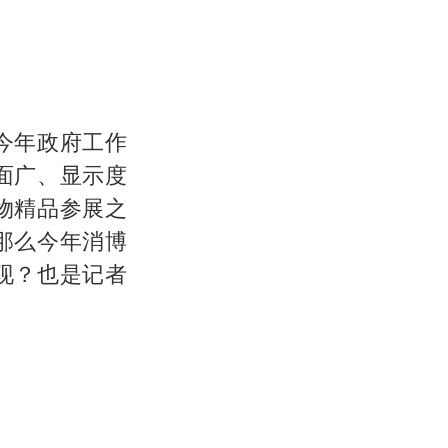
今年政府工作
面广、显示度
物精品参展之
那么今年消博
现？也是记者