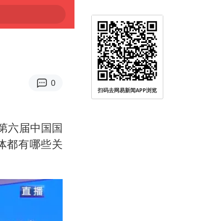
0
扫码去网易新闻APP浏览
绍第六届中国国
体都有哪些关