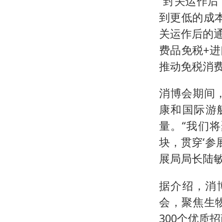
“封关运作
到更低的成
关运作后的
费品免税+
推动免税消费
消博会期间
康和国际游
量。“我们
块，贯穿‘参
展局局长陆
据介绍，消
会，聚焦生
300个优质