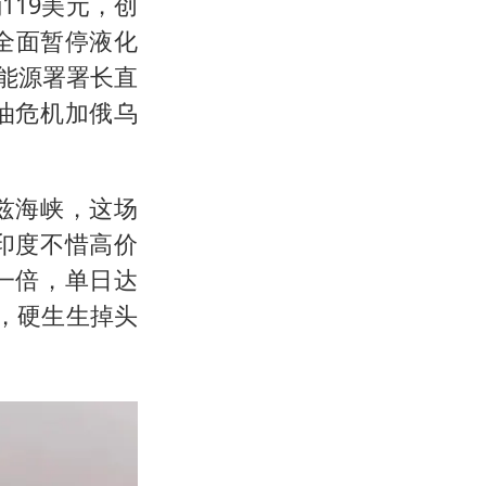
19美元，创
全面暂停液化
际能源署署长直
油危机加俄乌
兹海峡，这场
印度不惜高价
一倍，单日达
，硬生生掉头