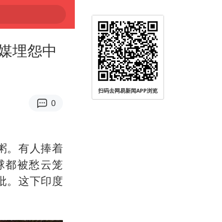
媒埋怨中
扫码去网易新闻APP浏览
0
粥。有人捧着
球都被愁云笼
批。这下印度