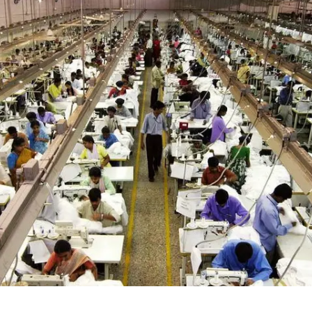
中国五箭齐发反制美国
号召领导带头休假 是大家不想休吗
律师称“梅姨”若满75岁或不适用死刑
《歌手》歌王之战帮唱嘉宾官宣
“梅姨”准确年龄仍未知
南昌一规划馆现“阴间座椅”字样
上海一酒店房间爬满床虱 住客反被怼
中国经济展现强大韧性和活力