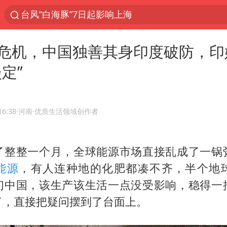
台风“白海豚”7日起影响上海
聚“绿”成势，结构转型活力足
危机，中国独善其身印度破防，印
80后女柜员逆袭成4200亿银行副行长
定”
多地要求领导干部带头休假
四川资阳市原市长王善平被判11年
金饰克价大幅跳涨
16:38
·河南
·优质生活领域创作者
24小时不关空调 电费会更低吗
了整整一个月，全球能源市场直接乱成了一锅
郑国霖回应去景区上班被保安拦下
能源
，有人连种地的化肥都凑不齐，半个地
浙江舟山21条水上客运航线停航
们中国，该生产该生活一点没受影响，稳得一
空调发明出来竟然不是为了给人降温
了，直接把疑问摆到了台面上。
今年4位周星驰电影配角去世