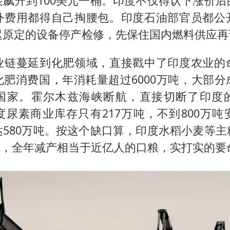
接飙升到100美元一桶。印度不仅得认下涨价后
外费用都得自己掏腰包。印度石油部官员都公
迟原定的设备停产检修，先保住国内燃料供应再
业链蔓延到化肥领域，直接戳中了印度农业的
化肥消费国，年消耗量超过6000万吨，大部分
国家。霍尔木兹海峡断航，直接切断了印度
度尿素商业库存只有217万吨，不到800万吨
达580万吨。按这个缺口算，印度水稻小麦等主
0%，全年减产相当于近亿人的口粮，实打实的要