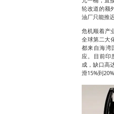
元一桶，直
轮改道的额
油厂只能推
危机顺着产
全球第二大
都来自海湾
应。目前印
成，缺口高
滑15%到2