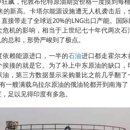
声狂飙，伦敦布伦特原油期货价格一度摸到每桶1
年以来的新高。卡塔尔能源设施遭无人机袭击后，
直接带走了全球近20%的LNG出口产能。国
次危机的影响，相当于上世纪七十年代两次石
机的总和，形势严峻到了极点。
度依赖能源进口，一半的
石油
进口都走霍尔木
个挨揍的就是它。为了补上中东原油的缺口，
原油，第三方数据显示采购量比之前几乎翻了
桶。有一艘满载乌拉尔原油的俄油轮都开到南海了
度，足以见得印度有多急。