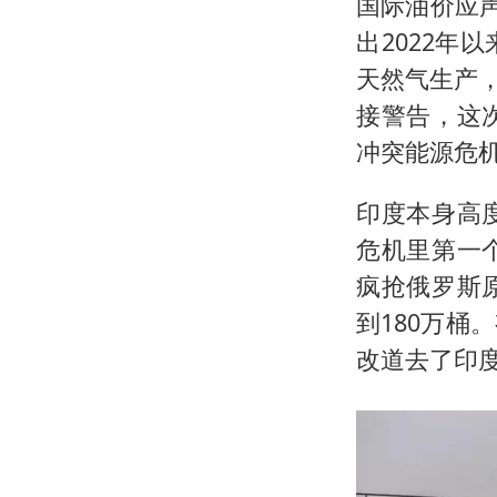
国际油价应
出2022
天然气生产，
接警告，这
冲突能源危
印度本身高
危机里第一
疯抢俄罗斯
到180万
改道去了印