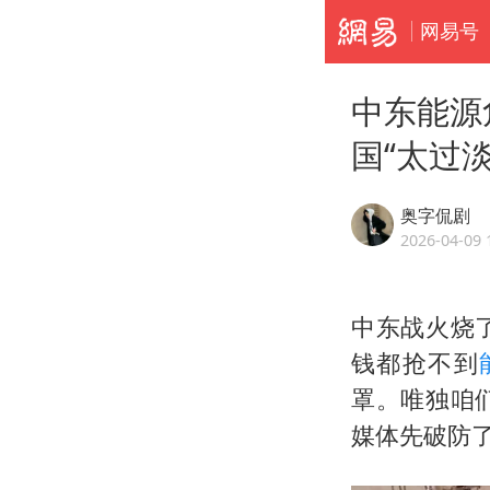
网易号
中东能源
国“太过淡
奥字侃剧
2026-04-09 
中东战火烧
钱都抢不到
罩。唯独咱
媒体先破防