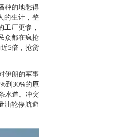
播种的地愁得
人的生计，整
的工厂更惨，
民众都在疯抢
近5倍，抢货
列对伊朗的军事
%到30%的原
这条水道。冲突
量油轮停航避