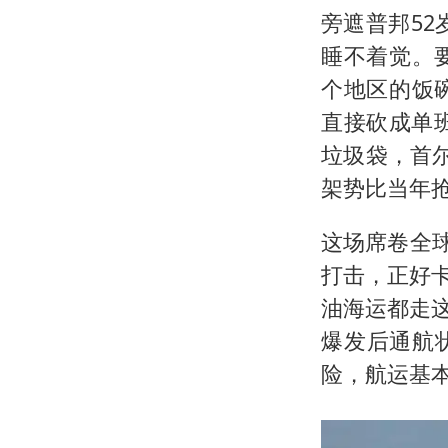
旁遮普邦5
睡不着觉。
个地区的饭
直接砍成单
垃圾袋，首
架势比当年
这场席卷全球
打击，正好卡
油海运都走
爆发后通航
险，航运基