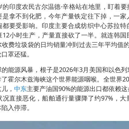
2岁的印度农民古尔温德·辛格站在地里，盯着要
要是拿不到化肥，今年产量铁定往下掉，一家
碗都要受影响。印度主要合成纺织中心苏拉特
班12小时生产，产量直接砍了一半。就连韩国
尔收费垃圾袋的日均销量冲到过去三年平均值的
抢口罩还猛。
的能源风暴，根子是2026年3月美国和以色
了霍尔木兹海峡这个世界能源咽喉。全世界20
这儿，
中东
主要产油国90%的能源出口都依赖
状况直接恶化，船舶通行量骤降了约97%，大
本陷入停滞。