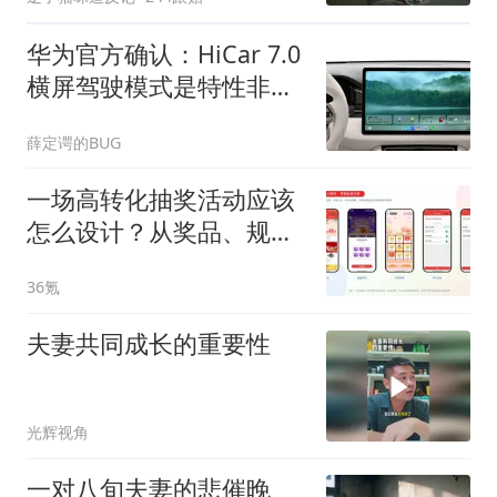
华为官方确认：HiCar 7.0
横屏驾驶模式是特性非
BUG，支持微信通话
薛定谔的BUG
一场高转化抽奖活动应该
怎么设计？从奖品、规则
到传播路径的完整拆解
36氪
夫妻共同成长的重要性
光辉视角
一对八旬夫妻的悲催晚