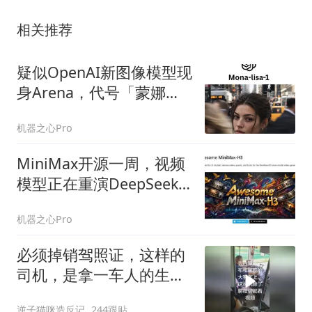
相关推荐
疑似OpenAI新图像模型现
身Arena，代号「蒙娜丽
莎」
机器之心Pro
MiniMax开源一周，视频
模型正在重演DeepSeek
的故事
机器之心Pro
必须掉销驾照证，这样的
司机，是拿一车人的生命
开玩笑
逆子猫咪造反记
244跟贴