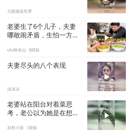
公有“钞能力”
大眼猫侃世界
老婆生了6个儿子，夫妻
哪敢闹矛盾，生怕一方跑
了！
ulu秋名山
8跟贴
夫妻尽头的八个表现
浅沫沫
老婆站在阳台对着菜思
考，老公以为她是在想怎
么放好看，结果是在想吃
农村小辰
1跟贴
什么菜