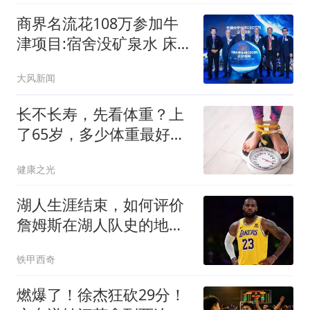
商界名流花108万参加牛
津项目:宿舍没矿泉水 床
咯吱响
大风新闻
长不长寿，先看体重？上
了65岁，多少体重最好？
告诉你答案
健康之光
湖人生涯结束，如何评价
詹姆斯在湖人队史的地
位？奥尼尔亲自点评
铁甲西奇
燃爆了！徐杰狂砍29分！