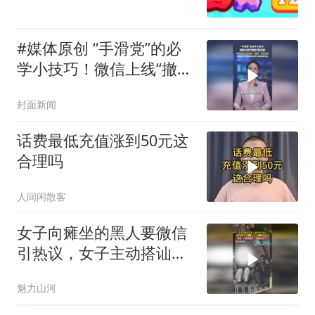
#媒体原创 “手滑党”的必
学小技巧！微信上线“撤
回”新功能：可删除自己界
封面新闻
面的“撤回”消息提示
话费最低充值涨到50元这
合理吗
人间闲散客
女子向瘫坐的黑人要微信
引热议，女子主动搭讪、
满脸堆笑、出示手机。网
魅力山河
友：小黑都懵了，我都这
样了