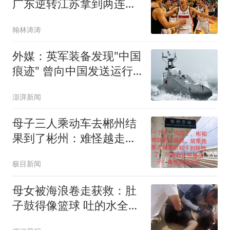
广东逆转江苏拿到两连
胜，惹不起下半场！
翰林涛涛
外媒：英军装备发现"中国
痕迹" 曾向中国发送运行
数据
澎湃新闻
母子三人乘动车去郴州结
果到了彬州：难怪越走越
冷
极目新闻
母女被海浪卷走获救：肚
子鼓得像篮球 吐的水全是
沙子