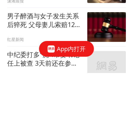
潇湘晨报
男子醉酒与女子发生关系
后猝死 父母妻儿索赔128
万元
红星新闻
App内打开
中纪委打多"虎":市委书记
任上被查 3天前还在参加
活动
上观新闻
男子杀害母子后原地隐匿
20年至退休：赌自己"命
大"
极目新闻
媒体：被传生命垂危后 伊