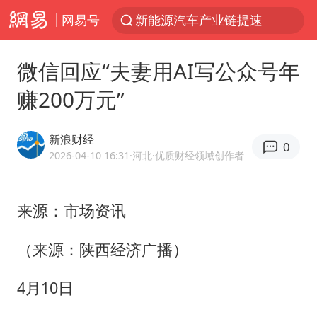
网易号
新能源汽车产业链提速
费大厨不自称“大王”了
微信回应“夫妻用AI写公众号年
SK海力士回应“或出售重庆工厂”传闻
赚200万元”
血指纹匹配成功，20年悬案告破！凶手被执行死刑
独闯南太行失联14天的女子已找到
新浪财经
0
辽宁28名务农人员中暑死亡？官方辟谣
2026-04-10 16:31
·河北
·优质财经领域创作者
大疆错失宇树
来源：市场资讯
演员秦焰去世 曾出演《狂飙》
大连一起飞航班因乘客可乐爆瓶折返
（来源：陕西经济广播）
医疗垃圾做手机壳 这也是谋财害命
4月10日
7月CPI同比上涨0.5% 经济内生增长动力持续增强