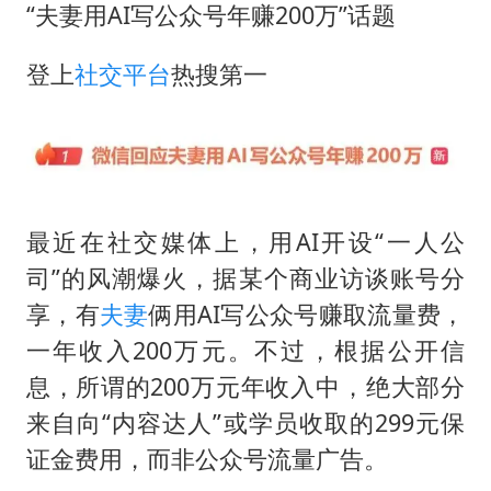
部分银行上调存款利率
“夫妻用AI写公众号年赚200万”话题
白海豚突然大拐弯 走出罕见路线
登上
社交平台
热搜第一
中央气象台继续发布暴雨橙警
朱一龙的鼻子怎么了
成都多趟列车临时停运
货车高速制动失灵 交警护航化险为夷
最近在社交媒体上，用AI开设“一人公
下党之路
司”的风潮爆火，据某个商业访谈账号分
享，有
夫妻
俩用AI写公众号赚取流量费，
一年收入200万元。不过，根据公开信
息，所谓的200万元年收入中，‌绝大部分
来自向“内容达人”或学员收取的299元保
证金费用‌，而非公众号流量广告。