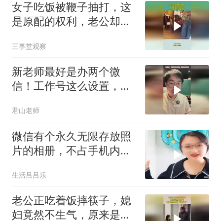
女子吃饭被鞭子抽打，这
是原配的权利，老公却看
的津津有味
三事堂观察
新老师最好是办两个微
信！工作号这么设置，会
少很多麻烦
君山老师
微信有个永久无限存放照
片的相册，不占手机内
存，教您打开和使用
生活吕吕乐
老公正吃着饭摔筷子，媳
妇竟然不生气，原来是老