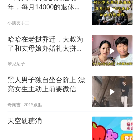
年，每月14000的退休
金，却活的很狼狈
小朋友手工
哈哈在老挝乔迁，大叔为
了和丈母娘办婚礼太拼
了，小夫妻决定买车
笨尼尼子
黑人男子独自坐台阶上 漂
亮女生主动上前要微信
奇闻吉
2015跟贴
天空硬糖消