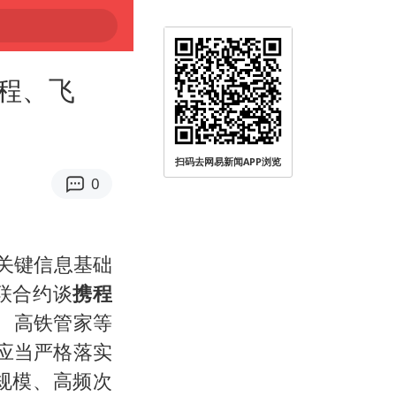
程、飞
扫码去网易新闻APP浏览
0
关键信息基础
联合约谈
携程
、高铁管家等
应当严格落实
规模、高频次