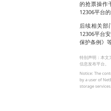
的抢票操作
12306平
后续相关部
12306平
保护条例》
特别声明：本文
信息发布平台。
Notice: The cont
by a user of Net
storage services