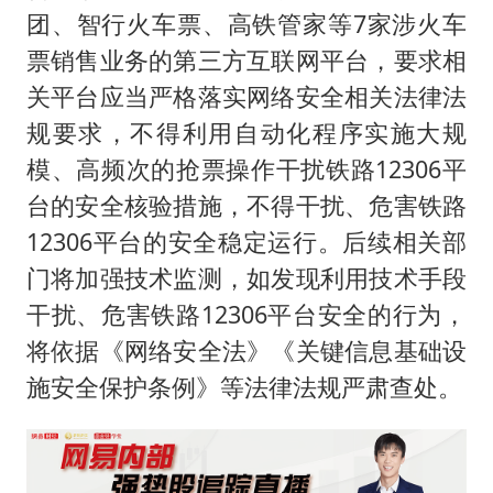
团、智行火车票、高铁管家等7家涉火车
票销售业务的第三方互联网平台，要求相
关平台应当严格落实网络安全相关法律法
规要求，不得利用自动化程序实施大规
模、高频次的抢票操作干扰铁路12306平
台的安全核验措施，不得干扰、危害铁路
12306平台的安全稳定运行。后续相关部
门将加强技术监测，如发现利用技术手段
干扰、危害铁路12306平台安全的行为，
将依据《网络安全法》《关键信息基础设
施安全保护条例》等法律法规严肃查处。