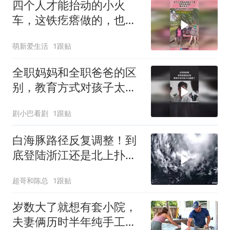
四个人才能抬动的小火
车，这铁疙瘩做的，也太
实在了！
萌新爱生活
1跟贴
全职妈妈和全职爸爸的区
别，教育方式对孩子太重
要了
剧小巴看剧
1跟贴
白海豚路径反复调整！到
底登陆浙江还是北上扑山
东？
超哥和陈总
1跟贴
岁数大了就想有套小院，
夫妻俩历时半年纯手工打