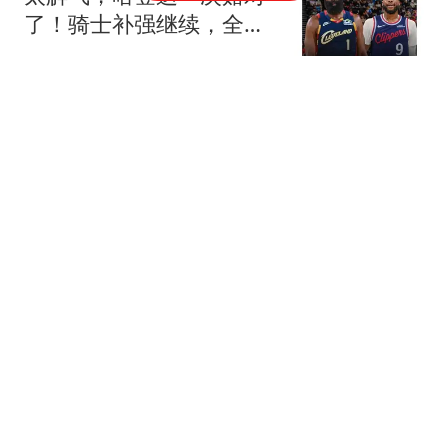
了！骑士补强继续，全新
阵容给了他底气
舟望停云
江苏退休人员自查渠道：
养老金到账明细，手机官
方平台一键核验
刘哥谈体育
女单4强全部出炉！产生3
大不可思议，陈幸同剃光
头，蒯曼强势爆发
慢歌轻步谣
《功夫女足》分账7.73
亿，新加坡首日破200万
新元，周星驰赢麻了