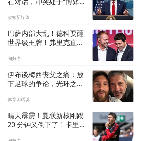
在对话，冲突处于“博弈的
中局阶段”
政知新媒体
巴萨内部大乱！德科要砸
世界级王牌！弗里克直接
说不
澜归序
伊布谈梅西丧父之痛：放
下足球的争论，光环之下
他只是一名普通儿子
体育闲话说
晴天霹雳！曼联新核刚踢
20 分钟又倒下了！卡里克
哭晕
澜归序