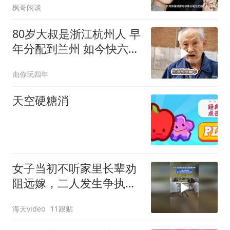
枫哥闲谈
80岁大叔是浙江杭州人 早
年分配到兰州 如今快六十
年了
由你玩四年
天空硬糖消
女子当初不听家里长辈劝
阻远嫁，二人发生争执
后，男子情绪失控在家打
海天video
11跟贴
砸，事后道歉称没有控制
好情绪