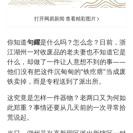
36岁男演员成景区NPC后人气爆棚
身体出现这几个信号可能是肝在求救
打开网易新闻 查看精彩图片
宇树王兴兴被问了360多个问题
上四休三，但降薪1000元，你接受吗？
你知道
句鑃
是什么吗？怎么念？日前，浙
几元成本的AI广告导致千万市值蒸发
江湖州一对收废品的老夫妻也不知道它是
台当局重金为“台独”织“皇帝新衣”
什么，却做了一件让人意想不到的事——
郑丽文：台湾从来没有“独立”过
他们没有把这件沉甸甸的“铁疙瘩”当成废
乐享全民健身 共筑健康中国
铁卖掉，而是专程送到了派出所。
这究竟是怎样一件器物？老两口又为何如
此郑重？事情还要从几天前的一次寻常拾
荒说起。