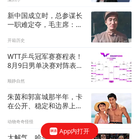
新中国成立时，总参谋长
一职难定夺，毛主席：请
在青岛的子敬出山
开箱历史
WTT乒乓冠军赛赛程表！
8月9日男单决赛对阵表！
女单决赛对阵时间
顺静自然
朱茵和郭富城那半年，卡
在公开、稳定和边界上，
最后谁都没敢先交出自己
动物奇奇怪怪
App内打开
太解气，哈登这一次赌对