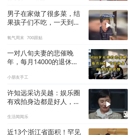
开，胆子是真大啊
男子在家做了很多菜，结
果孩子们不吃，一天到晚
打游戏，饿了就要钱去买
氧气周末
700跟贴
泡面
一对八旬夫妻的悲催晚
年，每月14000的退休
金，却活的很狼狈
小朋友手工
许知远采访吴越：娱乐圈
有戏拍身边都是好人，没
戏拍只能坐后排！
生活闻闻乐
近13个浙江省面积！罕见