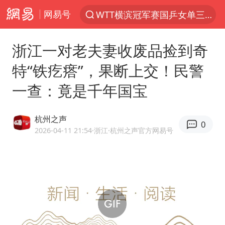
网易号
WTT横滨冠军赛国乒女单三将晋级四强
光影经济撬动暑期消费新蓝海
浙江一对老夫妻收废品捡到奇
三警齐发！多地10级以上雷暴大风
特“铁疙瘩”，果断上交！民警
日本发布排名：“中国第一，美日德韩英法居后”
一查：竟是千年国宝
央视新主播李秋莹孙亚鹏亮相
大V：马科斯把路走绝了
杭州之声
0
情侣在平潭拍日出时坠崖致一死一伤
2026-04-11 21:54
·浙江
·杭州之声官方网易号
白海豚将正面袭击贯穿浙江
唐田赛前发布会上引用《孙子兵法》
泰国初中生饮弹自尽前开了26枪
夏日经济乘“热”而上 消费市场向“新”而行