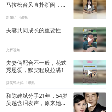
马拉松台风直扑浙闽，十
余省份将掀强风雨！
新闻姐
4跟贴
夫妻共同成长的重要性
光辉视角
夫妻俩配合不一般，花式
秀恩爱，默契程度拉满1
搞笑鸭大妈
1跟贴
和陈建斌分手21年，54岁
吴越含泪发声，原来她和
黄渤是同类