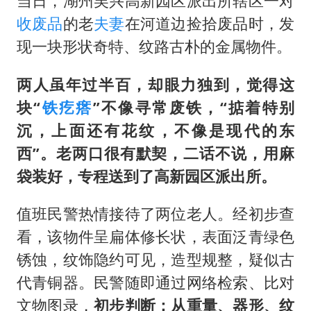
当日，湖州吴兴高新园区派出所辖区一对
收废品
的老
夫妻
在河道边捡拾废品时，发
现一块形状奇特、纹路古朴的金属物件。
两人虽年过半百，却眼力独到，觉得这
块“
铁疙瘩
”不像寻常废铁，“掂着特别
沉，上面还有花纹，不像是现代的东
西”。老两口很有默契，二话不说，用麻
袋装好，专程送到了高新园区派出所。
值班民警热情接待了两位老人。经初步查
看，该物件呈扁体修长状，表面泛青绿色
锈蚀，纹饰隐约可见，造型规整，疑似古
代青铜器。民警随即通过网络检索、比对
文物图录，
初步判断：从重量、器形、纹