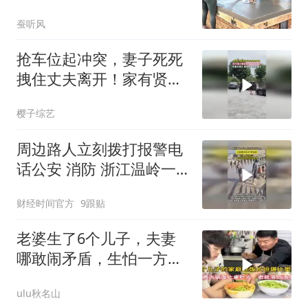
造，越看越喜欢
蚕听风
抢车位起冲突，妻子死死
拽住丈夫离开！家有贤妻
不惹祸，这才是智
樱子综艺
周边路人立刻拨打报警电
话公安 消防 浙江温岭一
家人走在海边堤坝上大浪
财经时间官方
9跟贴
袭来卷走9岁男孩
老婆生了6个儿子，夫妻
哪敢闹矛盾，生怕一方跑
了！
ulu秋名山