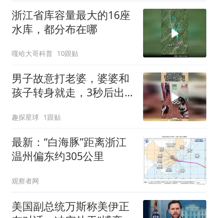
浙江省库容量最大的16座
水库，都分布在哪
嘎哈大哥科普
10跟贴
男子故意打老婆，婆婆和
孩子转身就走，3秒后出
现惊人一幕！
趣探星球
1跟贴
最新：“白海豚”距离浙江
温州偏东约305公里
观察者网
美国副总统万斯称美伊正