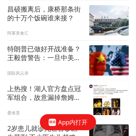
昌硕搬离后，康桥那条街
的十万个饭碗谁来接？
阿莱美食汇
特朗普已做好开战准备？
王毅曾警告：一旦中美冲
突，结局只剩一个
国际风云录
上热搜！湖人官方盘点冠
军组合，故意漏掉詹姆斯
引发球迷不满！
爱体育
App内打开
2岁患儿就诊死亡首诊医