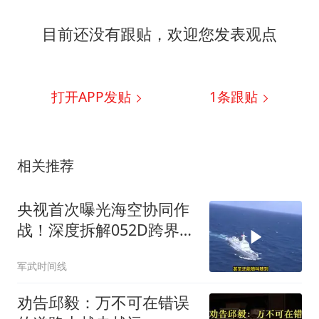
目前还没有跟贴，欢迎您发表观点
打开APP发贴
1
条跟贴
相关推荐
央视首次曝光海空协同作
战！深度拆解052D跨界指
挥歼16，我军这套南海底
军武时间线
牌有多绝？
劝告邱毅：万不可在错误