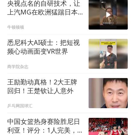
央视点名的自研技术，让
上汽MG在欧洲猛踹日本
汽车那条好腿
牛顿顿顿
悉尼科大AI硕士：把短视
频心动画面变VR世界
商学院杂志
王励勤动真格！2大王牌
回归！王楚钦让人意外
乒乓网国球汇
中国女篮热身赛险胜尼日
利亚！评分：1人完美，3