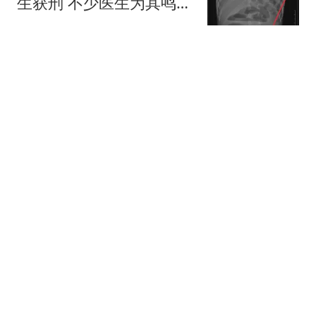
生获刑 不少医生为其鸣不
平
澎湃新闻
18岁女子遭已婚男强奸：
被推到床上用皮带抽打后
强奸
红星新闻
穆杰塔巴被指给总统下"最
后警告" 爆料人发声意味
深长
中国新闻周刊
4名中国人在太子集团一
园区被围殴 致1死3重伤
扬子晚报