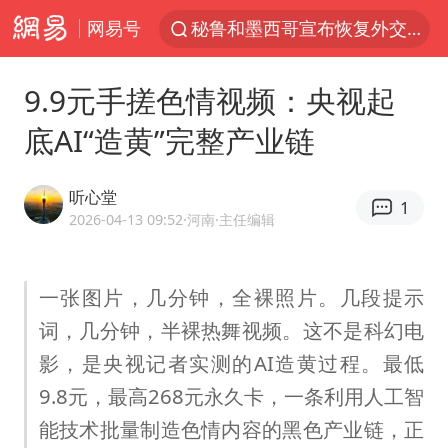
网易号
泉州市委书记张毅恭被查
“电影+”如何激发千亿级消费新活力？
9.9元手搓色情视频：央视起
沙特土耳其巴基斯坦签署共同防务协议
底AI“造黄”完整产业链
台风白海豚已进入24小时警戒线
中医教你一招提升气血
听心堂
1
全球首个长时储能一体化产业园量产
2026-04-13 09:52
·河南
·主任编辑
四川宜宾市高县4.9级地震致1人死亡
一张图片，几分钟，全裸照片。几段提示
上海：台风白海豚或将带来龙卷风
词，几分钟，半裸热舞视频。这不是科幻电
胜宏科技：股票交易异常波动
影，是央视记者实测的AI造黄过程。最低
中巨芯：上半年归母净利润1405.77万元
9.8元，最高268元永久卡，一条利用人工智
美股存储板块集体大跌
能技术批量制造色情内容的黑色产业链，正