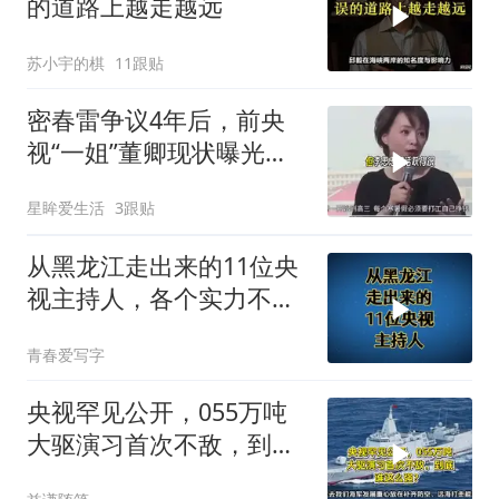
的道路上越走越远
苏小宇的棋
11跟贴
密春雷争议4年后，前央
视“一姐”董卿现状曝光，
模样大变不敢认
星眸爱生活
3跟贴
从黑龙江走出来的11位央
视主持人，各个实力不
凡，你认识几个？
青春爱写字
央视罕见公开，055万吨
大驱演习首次不敌，到底
谁这么强？