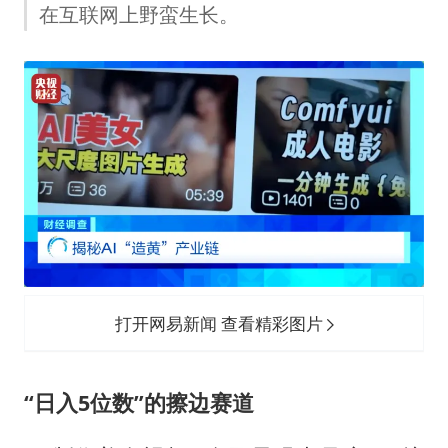
U17国足点球大战淘汰河床晋级决赛
在互联网上野蛮生长。
“今天得有40℃了吧 为啥还不预警”
名创优品回应女子吐槽内裤质量差
欧阳娜娜窦靖童好搭
中国女篮70-67险胜尼日利亚女篮
“新疆阿勒泰八月能滑雪”不实
国防部：坚决反制任何闹海挑衅图谋
夯实基础开新局
打开网易新闻 查看精彩图片
“日入5位数”的擦边赛道