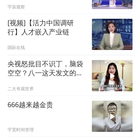
宇宙观察
[视频]【活力中国调研
行】人才嵌入产业链
国际在线
央视怒批目不识丁，脑袋
空空？八一这天发文的于
和伟，丢尽了脸面！
二大爷观世界
666越来越金贵
宇宽时间管理