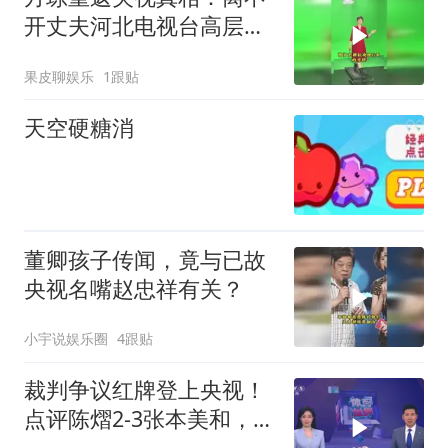
开丈夫河北电视台高层的
身份！
果皮聊娱乐
1跟贴
天空硬糖消
董卿孩子传闻，竟与已故
央视名嘴赵忠祥有关？
小宇说娱乐圈
4跟贴
裁判争议红牌登上央视！
点评陈熠2-3张本美和，提
到裁判2次判罚