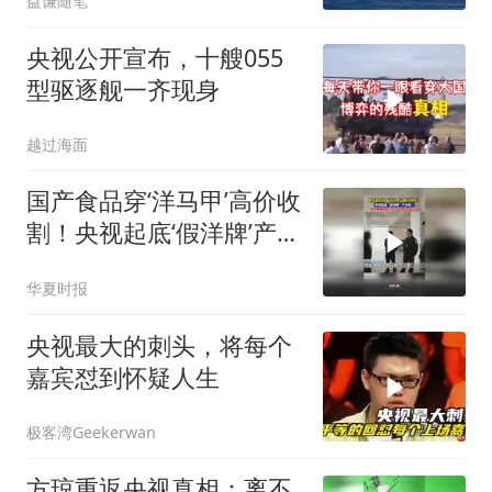
益谦随笔
央视公开宣布，十艘055
型驱逐舰一齐现身
越过海面
国产食品穿‘洋马甲’高价收
割！央视起底‘假洋牌’产业
链
华夏时报
央视最大的刺头，将每个
嘉宾怼到怀疑人生
极客湾Geekerwan
方琼重返央视真相：离不