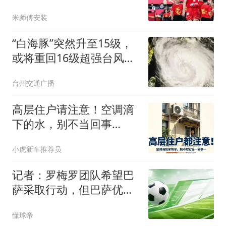
人优秀，4人不及格！
米师傅安装
“白海豚”突然升至15级，
或将重回16级超强台风！
部分列车临时停运！台州
台州交通广播
61家A级旅游景区暂时关
闭
高层住户请注意！空调滴
下的水，别不当回事
儿……
小虎新车推荐员
记者：罗梅罗团队希望巴
萨采取行动，但巴萨优先
目标是罗德里
懂球帝