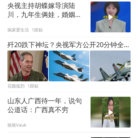
央视主持胡蝶嫁导演陆
川，九年生俩娃，婚姻现
状出人意料
疯家爱生活
1跟贴
歼20跌下神坛？央视军方公开20分钟全军覆灭真相
花颜蕴韵
1跟贴
山东人广西待一年，说句
公道话：广西真不穷
狼狼Vauk