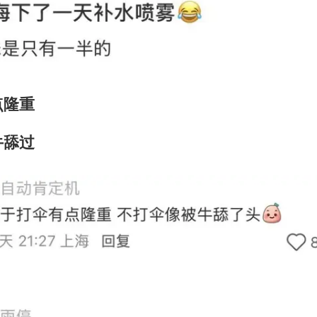
点隆重
牛舔过