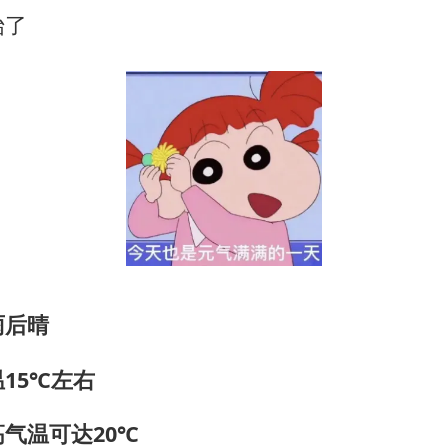
微信新功能：你可以“撤回”你的撤回
始了
上半年国内居民出游人次34.63亿
浙江最强风雨时段已锁定
万岁山接盘烂尾恒大文旅城
老人被城管撞倒后离世亲属质疑记录仪
习近平心系体育强国建设
雨后晴
15℃左右
气温可达20℃