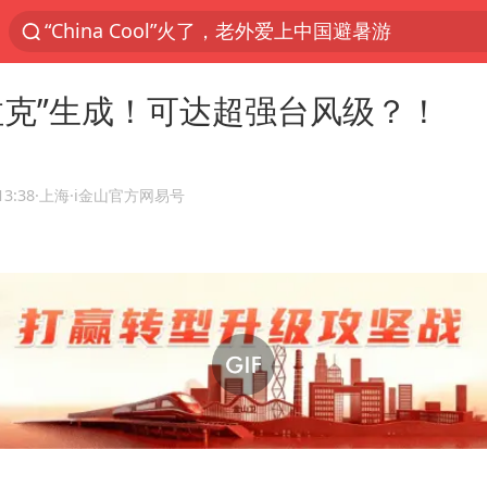
香港宏福苑火灾或由烟头引起
浙江台州《告全体市民书》
拉克”生成！可达超强台风级？！
以媒：穆杰塔巴被紧急送医情况危急
多所高校取消艺考
泰国初中生饮弹自尽前开了26枪
13:38
·上海
·i金山官方网易号
网约车司机充电时猝死保险拒赔
陕西柞水泥石流已致2死 仍有1人失联
店主称换“青海拉面”招牌后生意更好
22岁女生独闯南太行失联12天
今年第二强台风将带来多大影响
张本智和：零封向鹏不意外