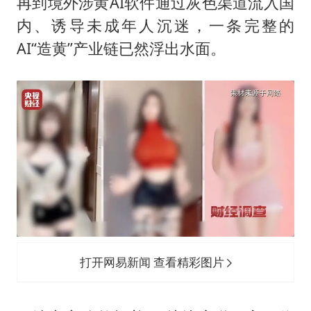
36岁男演员成景区NPC后人气爆棚
再到境外涉黄AI软件通过灰色渠道流入国
内、诱导未成年人沉迷，一条完整的
几元成本的AI广告导致千万市值蒸发
AI“造黄”产业链已然浮出水面。
浙江台州《告全体市民书》
梁家辉：到内地拍戏不是北上是回归
郑丽文：台湾从来没有“独立”过
茅台部分直营店飞天茅台提价
梁家辉百花奖演讲落泪
人民的健康、体质、幸福一脉相承
打开网易新闻 查看精彩图片