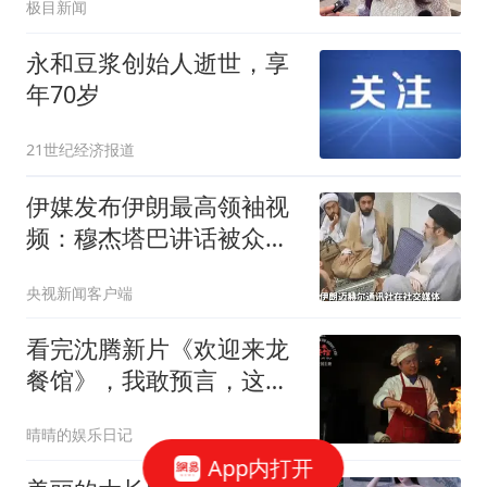
极目新闻
永和豆浆创始人逝世，享
年70岁
21世纪经济报道
伊媒发布伊朗最高领袖视
频：穆杰塔巴讲话被众人
围住
央视新闻客户端
看完沈腾新片《欢迎来龙
餐馆》，我敢预言，这部
电影能冲30亿票房
晴晴的娱乐日记
App内打开