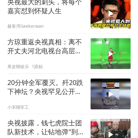
央视最大的刺头，将每个
嘉宾怼到怀疑人生
极客湾Geekerwan
方琼重返央视真相：离不
开丈夫河北电视台高层的
身份！
果皮聊娱乐
1跟贴
20分钟全军覆灭。歼20跌
下神坛？央视罕见公开，
军方道出残酷真相
小宋聊军工
央视披露，钱七虎院士团
队新技术，让钻地弹"到不