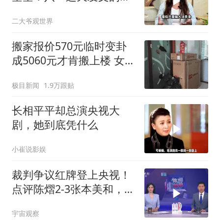
和伟，丢尽了脸面！
二大爷观世界
搬家报价570元临时变卦
成5060元才肯搬上楼 女子
傻眼
极目新闻
1.9万跟贴
长相平平却总演央视大
剧，她到底凭什么
小崔说影娱
裁判争议红牌登上央视！
点评陈熠2-3张本美和，提
到裁判2次判罚
宇宙观察