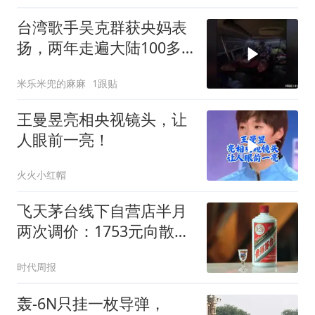
台湾歌手吴克群获央妈表
扬，两年走遍大陆100多
个城市！
米乐米兜的麻麻
1跟贴
王曼昱亮相央视镜头，让
人眼前一亮！
火火小红帽
飞天茅台线下自营店半月
两次调价：1753元向散客
开门，与i茅台价差拉至
时代周报
114元
轰-6N只挂一枚导弹，