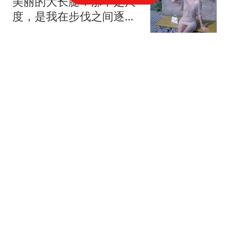
美丽的大长腿：那不是尺
度，是我在步伐之间逐渐
确认的延伸路径
疾跑的小蜗牛
台风“白海豚”登陆前一男
孩被海浪卷走 知情人士发
声
红星新闻
河南西平县犯罪嫌疑人被
抓获 曾有人造谣被行政处
罚
红星新闻
云南vs成都：四外援PK五
外援，侯永永、韦世豪首