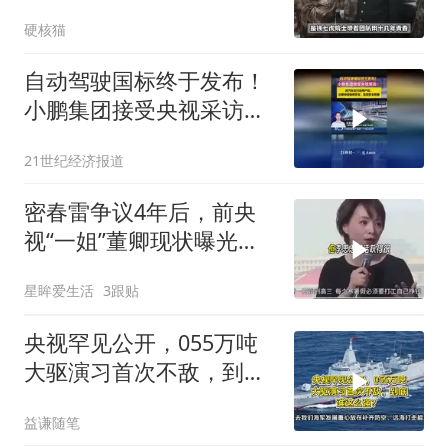
了就坏了"？
硬核猫
自动驾驶国标终于发布！
小鹏集团接受央视采访：
还要持续保障安全，监测
21世纪经济报道
安全数据
密春雷争议4年后，前央
视“一姐”董卿现状曝光，
模样大变不敢认
星眸爱生活
3跟贴
央视罕见公开，055万吨
大驱演习首次不敌，到底
谁这么强？
益谦随笔