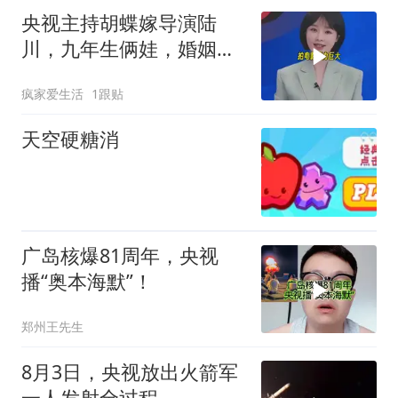
央视主持胡蝶嫁导演陆
川，九年生俩娃，婚姻现
状出人意料
疯家爱生活
1跟贴
天空硬糖消
广岛核爆81周年，央视
播“奥本海默”！
郑州王先生
8月3日，央视放出火箭军
一人发射全过程