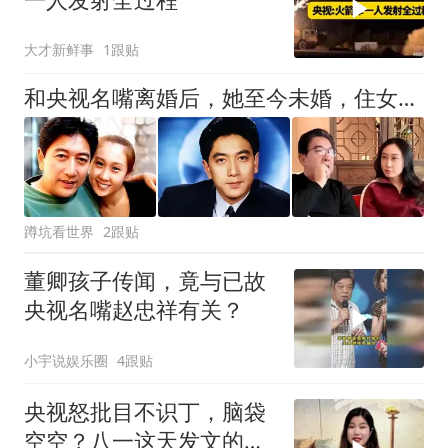
大才新鲜事
1跟贴
和央视名嘴离婚后，她至今未婚，住女儿三层别墅，心甘情愿当保姆
蹲坑看世界
2跟贴
董卿孩子传闻，竟与已故
央视名嘴赵忠祥有关？
小宇说娱乐圈
4跟贴
央视怒批目不识丁，脑袋
空空？八一这天发文的于