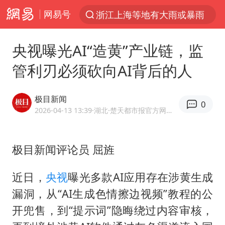
网易号
浙江上海等地有大雨或暴雨
光影经济撬动暑期消费新蓝海
央视曝光AI“造黄”产业链，监
西湖突现狂风暴雨 游客瞬间被浇透
管利刃必须砍向AI背后的人
隔20米开高仿奶茶店被判赔35万元
“不怕六爷挂得多 就怕六爷挂一颗”
极目新闻
0
白海豚将正面袭击贯穿浙江
2026-04-13 13:39
·湖北
·楚天都市报官方网易号
多家A股公司收到美国关税退款
极目新闻评论员 屈旌
直击东北超：哈尔滨vs通辽
视频丨中国东方电气集团原党组副书记、董事宋致远被查
近日，
央视
曝光多款AI应用存在涉黄生成
香港宏福苑火灾或由烟头引起
漏洞，从“AI生成色情擦边视频”教程的公
酒店回应车内过夜被收150元
开兜售，到“提示词”隐晦绕过内容审核，