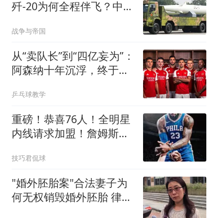
歼-20为何全程伴飞？中国
空基核威慑拼图正在补齐
战争与帝国
从“卖队长”到“四亿妄为”：
阿森纳十年沉浮，终于活
成了自己最“壕”的模样
乒乓球教学
重磅！恭喜76人！全明星
内线请求加盟！詹姆斯，
牛逼！
技巧君侃球
"婚外胚胎案"合法妻子为
何无权销毁婚外胚胎 律师
释疑