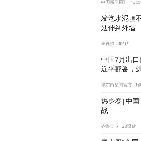
中国新闻周刊
130
发泡水泥填
延伸到外墙
星视频
8跟贴
中国7月出口
近乎翻番，进
华尔街见闻官方
1
热身赛|中
战
齐鲁壹点
28跟贴