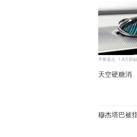
齐鲁壹点
1.8万跟
天空硬糖消
穆杰塔巴被指