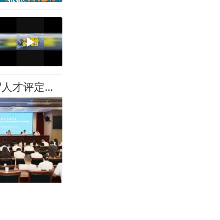
2026年泉州人才活动周南安专场 | 泉州首个！南安举办商贸人才评定管理办法政策发布会