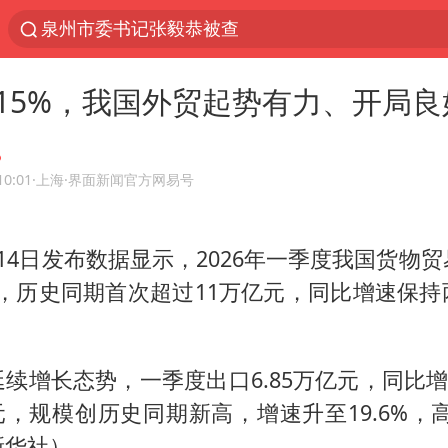
泉州市委书记张毅恭被查
“电影+”如何激发千亿级消费新活力？
15%，我国外贸起势有力、开局良
全球首个长时储能一体化产业园量产
台风白海豚已进入24小时警戒线
中巨芯：上半年归母净利润1405.77万元
10:01
·上海
·界面新闻官方网易号
中国女篮70-67险胜尼日利亚女篮
14日发布数据显示，2026年一季度我国货物
四川宜宾市高县4.9级地震致1人死亡
亿元，历史同期首次超过11万亿元，同比增速保
台风白海豚或吞并鲸鱼 登陆地点更新
U17国足三连胜晋级明日之星半决赛
胜宏科技：股票交易异常波动
续增长态势，一季度出口6.85万亿元，同比增长
亿元，规模创历史同期新高，增速升至19.6%，高
美股存储板块集体大跌
新华社）