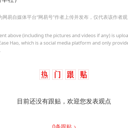
秋天的第一杯奶茶到底有多火
国防部：坚决反制任何闹海挑衅图谋
为网易自媒体平台“网易号”作者上传并发布，仅代表该作者
国乒男单横滨冠军赛全军覆没
“今天得有40℃了吧 为啥还不预警”
ent above (including the pictures and videos if any) is upl
Ease Hao, which is a social media platform and only provid
日本试射“战斧”导弹，国防部回应
.
胡彦斌韩磊 谁帮谁
胡彦斌获《歌手2026》歌王
夯实基础开新局
目前还没有跟贴，欢迎您发表观点
0
条跟贴