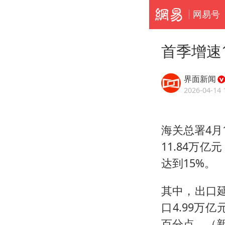
网易号
首季增速
界面新闻
2026-04-14 
海关总署4月
11.84万
达到15%。
其中，出口延
口4.99万
百分点。（