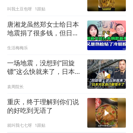
叫我土豆包呀
1跟贴
唐湘龙虽然郑女士给日本
地震捐了很多钱，但日本
只认民进党！
生活梅梅乐
一场地震，没想到“回旋
镖”这么快就来了，日本灾
区自己都受不了
袁周院长
重庆，终于理解到你们说
的好吃到无语了
就叫我七七呀
1跟贴