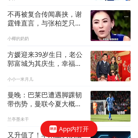
不再被复合传闻裹挟，谢
霆锋直言，与张柏芝只剩
亲情与责任
小椰的奶奶
方媛迎来39岁生日，老公
郭富城为其庆生，幸福感
满分！
小小一米月儿
曼晚：巴莱巴遭遇脚踝韧
带伤势，曼联今夏大概率
不会继续追求他
兰亭墨未干
App内打开
又升值了！苹果上调以旧