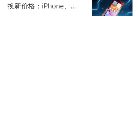
换新价格：iPhone、
iPad、Mac集体涨价
快科技
今日立秋，牢记：1不
吃，2不做，3不睡，4要
吃，安康纳福，平稳入秋
小茉莉美食记
湖北省纪委常委、秘书长
孙晓蓉履新职，孙国荣任
湖北省水利厅党组书记、
一口娱乐
省湖泊局局长
美股半导体超跌反弹！
ARM涨超6%，西部数据
大跌10%，AI巨头重挫