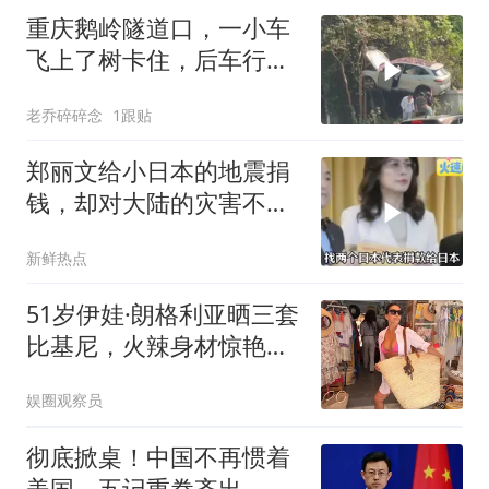
重庆鹅岭隧道口，一小车
飞上了树卡住，后车行车
记录仪录下全过程
老乔碎碎念
1跟贴
郑丽文给小日本的地震捐
钱，却对大陆的灾害不闻
不问
新鲜热点
51岁伊娃·朗格利亚晒三套
比基尼，火辣身材惊艳网
友
娱圈观察员
彻底掀桌！中国不再惯着
美国，五记重拳齐出，美