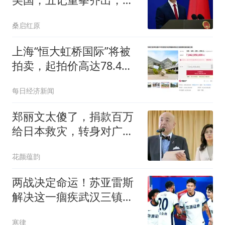
国后院乱成一团
桑启红原
上海“恒大虹桥国际”将被
拍卖，起拍价高达78.4亿
元！许家印8年前斥巨资
每日经济新闻
买下，烂尾至今
郑丽文太傻了，捐款百万
给日本救灾，转身对广西
洪灾装聋作哑
花颜蕴韵
两战决定命运！苏亚雷斯
解决这一痼疾武汉三镇就
能保级成功！
寒律