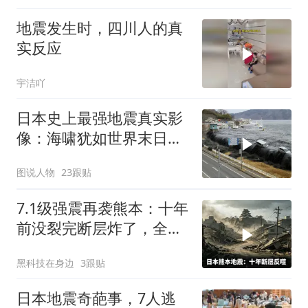
地震发生时，四川人的真
实反应
宇洁吖
日本史上最强地震真实影
像：海啸犹如世界末日，
一万五千人死亡
图说人物
23跟贴
7.1级强震再袭熊本：十年
前没裂完断层炸了，全球
半导体供应链悬了
黑科技在身边
3跟贴
日本地震奇葩事，7人逃