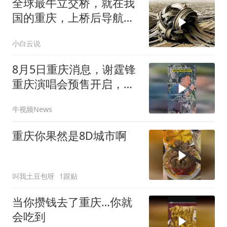
全球最牛立交桥，就在我
国的重庆，上桥后导航都
得胡言乱语
小白云说
8月5日重庆消息，谢霆锋
重庆演唱会预售开启，时
隔一年再度中秋登陆山
牛视频News
城！
重庆你果然是8D城市啊
叫我土豆包呀
1跟贴
当你攒钱去了重庆…你就
会吃到