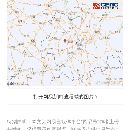
CIA被曝已秘密设立古巴工作组
我国编制完成新版全月地质图
郑国霖回应去景区上班被保安拦下
深圳地面沉降致车辆损坏系谣言
外交部发言人就广岛核爆81周年等答记者问
首次证实！“胶球”存在
东方甄选被判赔偿江小白30万元
奋进开新局 实干挑大梁
打开网易新闻 查看精彩图片
特别声明：本文为网易自媒体平台“网易号”作者上传
并发布，仅代表该作者观点。网易仅提供信息发布平