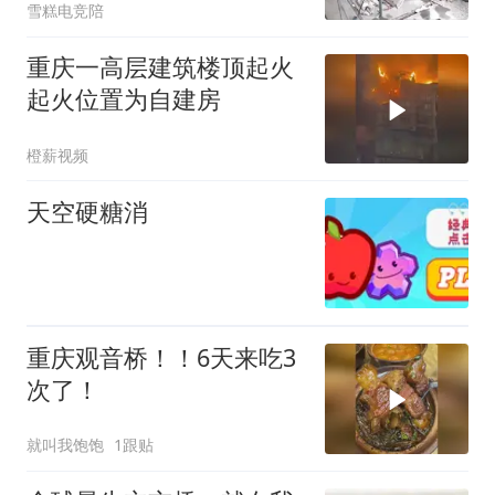
雪糕电竞陪
重庆一高层建筑楼顶起火
起火位置为自建房
橙薪视频
天空硬糖消
重庆观音桥！！6天来吃3
次了！
就叫我饱饱
1跟贴