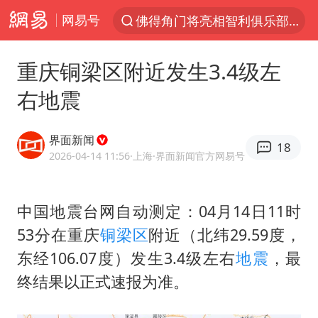
网易号
佛得角门将亮相智利俱乐部主场
以“新”破局 首发经济点亮城市消费活力
重庆铜梁区附近发生3.4级左
中方回应是否在太平洋海底开采稀土
右地震
陈熠被张本美和连扳三局逆转
看守所辅警收受10万获刑1年
界面新闻
18
宇树科技发行价格150.80元/股
2026-04-14 11:56
·上海
·界面新闻官方网易号
U17国足1分钟轰2球
中国地震台网自动测定：04月14日11时
法国将禁止“未经同意的电话营销”
53分在重庆
铜梁区
附近（北纬29.59度，
吉林一“温度计大楼”读数爆表
东经106.07度）发生3.4级左右
地震
，最
五粮液渠道价一箱上涨近百元
终结果以正式速报为准。
贵州轮胎子公司获美国退税8136万