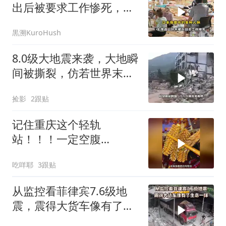
出后被要求工作惨死，救
援队先救猫后救人
黒溯KuroHush
8.0级大地震来袭，大地瞬
间被撕裂，仿若世界末日
降临
捡影
2跟贴
记住重庆这个轻轨
站！！！一定空腹
去！！！
吃咩耶
3跟贴
从监控看菲律宾7.6级地
震，震得大货车像有了生
命一样