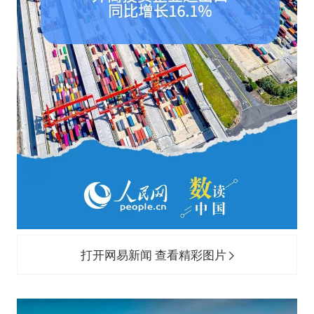
打开网易新闻 查看精彩图片