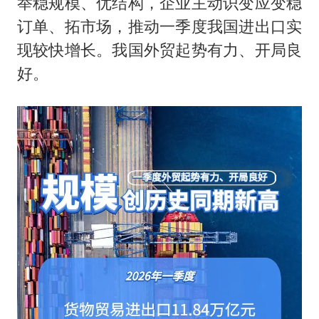
举稳规模、优结构，企业主动识变应变稳
订单、拓市场，推动一季度我国进出口实
现较快增长。我国外贸起势有力、开局良
好。