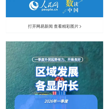
打开网易新闻 查看精彩图片