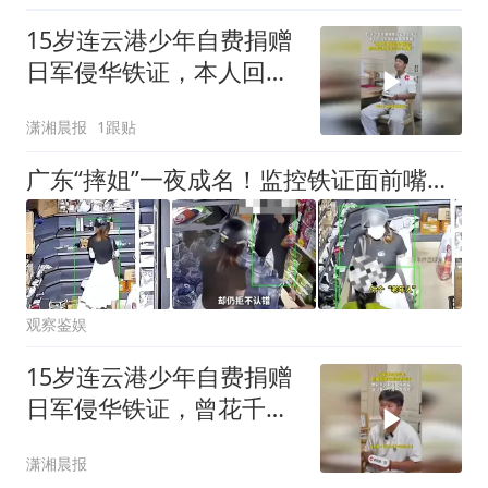
15岁连云港少年自费捐赠
日军侵华铁证，本人回应
购买史料真假质疑
潇湘晨报
1跟贴
广东“摔姐”一夜成名！监控铁证面前嘴硬秒怂，评论区已炸锅！
观察鉴娱
15岁连云港少年自费捐赠
日军侵华铁证，曾花千元
购买史料被骗，“生活费每
潇湘晨报
月一两百”