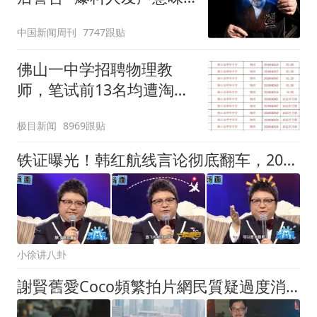
深长
中国新闻周刊
7747跟贴
佛山一中学招聘物理教
师，笔试前13名均遭淘
汰？教育局：已叫停招
极目新闻
8969跟贴
聘，成立调查组全面核查
铁证曝光！韩红航线言论彻底翻车，2000年已开通的航线，何来个人申请？
小徐讲八卦
謝賢舊愛Coco頻繁拍片網民質疑過度消費四哥 P圖P到欄杆都變形