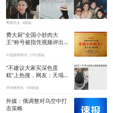
粤睇先生
6跟贴
费大厨"全国小炒肉大
王"称号被指凭视频评出
官方回应
中国新闻周刊
2751跟贴
“不建议大家买深色蛋
糕”上热搜，网友：天塌
了！
环球网资讯
109跟贴
外媒：俄调整对乌空中打
击策略