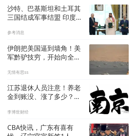
沙特、巴基斯坦和土耳其
三国结成军事结盟 印度紧
张了
参考消息
伊朗把美国逼到墙角！美
军黔驴技穷，开始向全军
征集歪招
无情有思ss
江苏退休人员注意！养老
金到账没、涨了多少？这
样查一目了然
李博世财经
CBA快讯，广东有喜有