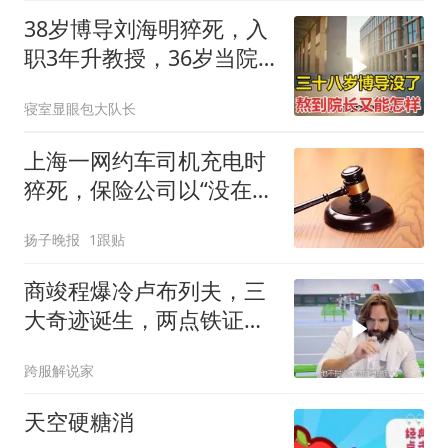
38岁博导刘海明猝死，入
职3年升教授，36岁当院
长太可惜了
寝室显眼包大队长
上海一网约车司机充电时
猝死，保险公司以“没在开
车”拒赔，法院：属于保险
扬子晚报
1跟贴
责任范围，赔款60万元
商竣程爆冷卢布列夫，三
大奇迹诞生，两点铁证打
脸质疑
跨服解说家
天空硬糖消