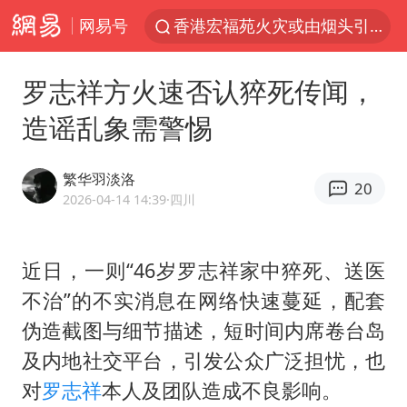
网易号
香港宏福苑火灾或由烟头引起
张本智和：零封向鹏不意外
罗志祥方火速否认猝死传闻，
浙江海事局启动Ⅰ级防台应急响应
造谣乱象需警惕
云南一地村民过火把节意外灼伤16人
泰国初中生饮弹自尽前开了26枪
繁华羽淡洛
20
本田首次将整车平台外包给印度企业
2026-04-14 14:39
·四川
用AI造出新病毒意味着什么
近日，一则“46岁罗志祥家中猝死、送医
浙江最强风雨时段已锁定
不治”的不实消息在网络快速蔓延，配套
上半年国内居民出游人次34.63亿
伪造截图与细节描述，短时间内席卷台岛
微信新功能：你可以“撤回”你的撤回
及内地社交平台，引发公众广泛担忧，也
台州《告全体市民书》：非必要不外出
对
罗志祥
本人及团队造成不良影响。