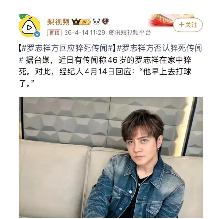
女子被狗舔脚确诊三级暴露 医生回应
多所幼师院校开设养老专业
泰国校园枪击事件已致8死30余伤
刘伟任延安市委常委、市纪委书记
老人被城管撞倒后离世亲属质疑记录仪
习近平心系体育强国建设