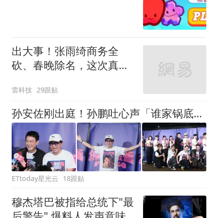
出大事！张雨绮商务全
砍、春晚除名，这次真要
凉了？
雷科技
29跟贴
孙安佐刚出庭！孙鹏吐心声「谁家锅底没灰尘」 遭掐险窒息反手抓阿Ben蛋蛋
ETtoday星光云
18跟贴
穆杰塔巴被指给总统下"最
后警告" 爆料人发声意味