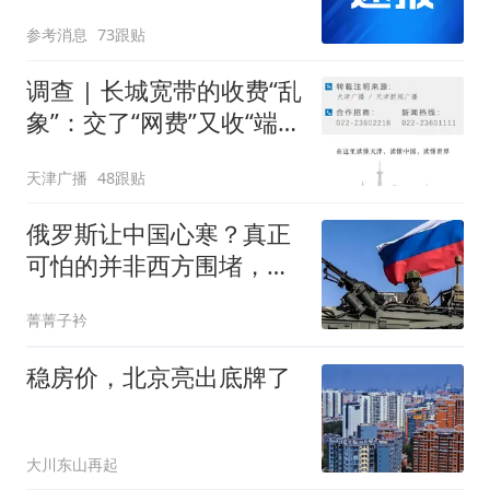
参考消息
73跟贴
调查 | 长城宽带的收费“乱
象”：交了“网费”又收“端口
费”，退费没着落，使用期
天津广播
48跟贴
可延长到2037年
俄罗斯让中国心寒？真正
可怕的并非西方围堵，而
是我们低估了自己
菁菁子衿
稳房价，北京亮出底牌了
大川东山再起