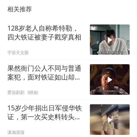
相关推荐
128岁老人自称希特勒，
四大铁证被妻子戳穿真相
宇宙天文眼
果然衙门公人不同与普通
案犯，面对铁证如山却是
巧舌如簧
爱说剧剧
3跟贴
15岁少年捐出日军侵华铁
证，第一次买史料转头捐
给纪念馆：这段历史应该
潇湘晨报
在家门口看到