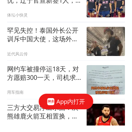
忧，辽宁官宣新签1人，
朱俊龙有离队风险！
体坛小快灵
罕见失控！泰国外长公开
训斥中国大使，这场外交
风波到底谁的错？
近代风云传
网约车被撞停运18天，对
方愿赔300一天，司机求
助：我日流水四百，该接
用车指南
受吗？
App内打开
三方大交易浮出水面！灰
熊雄鹿火箭互相置换，范
弗利特离队倒计时
体育见习官