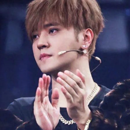
东航：国内客票提前14天免费退改
欧阳娜娜窦靖童好搭
中巨芯：上半年归母净利润1405.77万元
中国女篮70-67险胜尼日利亚女篮
“今天得有40℃了吧 为啥还不预警”
夯实基础开新局