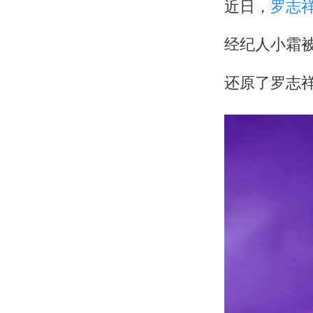
近日，
罗志
经纪人小霜
还原了罗志