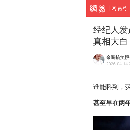
网易号
经纪人发
真相大白
余鴡搞笑段
2026-04-14 
谁能料到，
甚至早在两