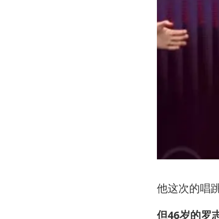
他这次的唱
但46岁的