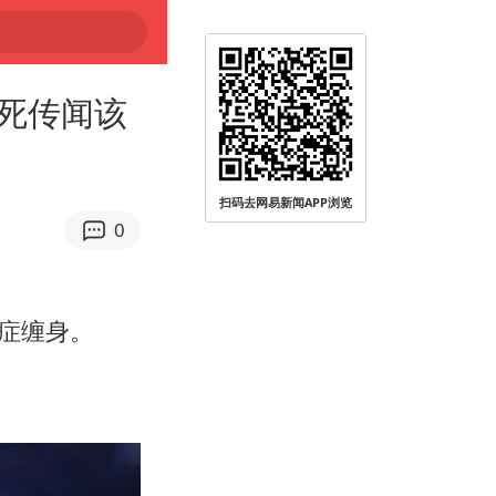
死传闻该
扫码去网易新闻APP浏览
0
症缠身。