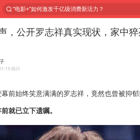
泉州市委书记张毅恭被查
秘鲁和墨西哥宣布恢复外交关系
声，公开罗志祥真实现状，家中猝
沙特土耳其巴基斯坦签署共同防务协议
中医教你一招提升气血
全球首个长时储能一体化产业园量产
子
四川宜宾市高县4.9级地震致1人死亡
21:15
·四川
胜宏科技：股票交易异常波动
荧幕前始终笑意满满的罗志祥，竟然也曾被抑郁
2名小孩玩手机低头幅度近乎折叠
38岁演员求职万岁山NPC成功
年前就已立下遗嘱。
国防部：中国军队坚决反制任何闹海挑衅图谋
我国外贸延续良好增长态势