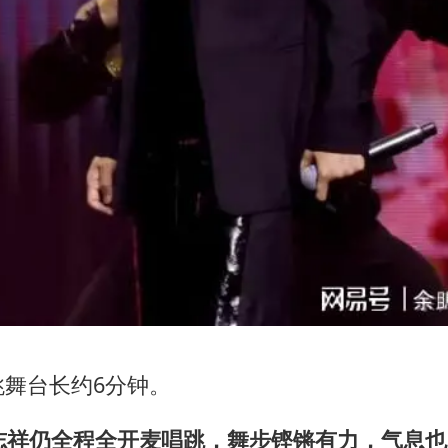
跳舞台长约6分钟。
罗志祥仍全程全开麦唱跳，舞步铿锵有力，气息