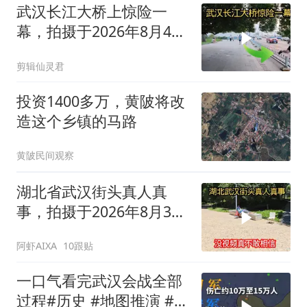
武汉长江大桥上惊险一
幕，拍摄于2026年8月4号
傍晚，一起来看看吧
剪辑仙灵君
投资1400多万，黄陂将改
造这个乡镇的马路
黄陂民间观察
湖北省武汉街头真人真
事，拍摄于2026年8月3号
下午4点，不可思议
阿虾AIXA
10跟贴
一口气看完武汉会战全部
过程#历史 #地图推演 #人