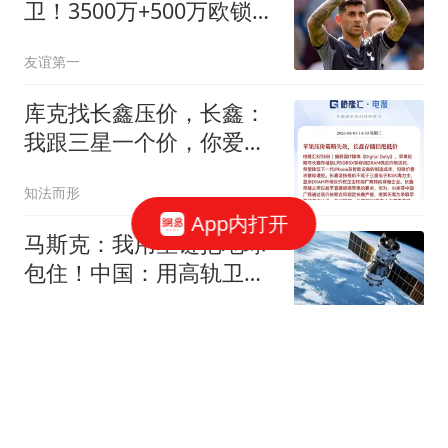
卫！3500万+500万欧锁定
罗梅罗，签约至2031年
友谊第一
库克找长鑫压价，长鑫：
我跟三星一个价，你爱买
不买
知法而形
App内打开
马斯克：我用星链把地球
包住！中国：用高轨卫
星，从外面把你包住
兵卒史
中传多个专业取消艺考 将
按高考文化课成绩录取