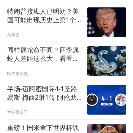
特朗普接班人已明朗？美
国可能出现历史上第1个
被中国制裁的总统
兵卒史
同样属蛇命不同？四季属
蛇人差距这么大，看看你
在哪个季节
匹夫来搞笑
半场-迈阿密国际4-1圣路
易斯 梅西2射1传 阿伦助
攻戴帽
兰亭墨未干
重磅！国米拿下世界杯铁