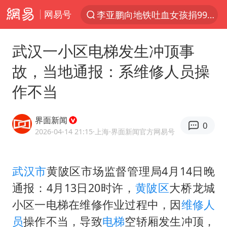
网易号
李亚鹏向地铁吐血女孩捐99999元
周杰伦方辟谣“私生子”传闻
武汉一小区电梯发生冲顶事
逃犯看演唱会 刚出地铁就被逮住
故，当地通报：系维修人员操
台风白海豚可能在浙江登陆
作不当
因凡蒂诺首次公开道歉
41岁女子为鼓励女儿考上985研究生
界面新闻
0
38岁山东财大教授刘海明逝世
2026-04-14 21:15
·上海
·界面新闻官方网易号
人贩子“梅姨”真名谢家梅
《Monica》填词人黎彼得去世
武汉市
黄陂区市场监督管理局4月14日晚
通报：4月13日20时许，
黄陂区
大桥龙城
“银行午休1.5小时”留个窗口行不行
小区一电梯在维修作业过程中，因
维修人
A股创业板指低开1.78%
员
操作不当，导致
电梯
空轿厢发生冲顶，