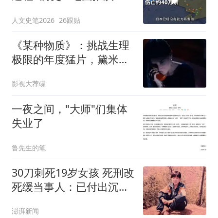
文社科
人文史笔2026
26跟贴
《某种物质》：挑战生理
极限的年度猛片，黛米摩
尔贡献了从影以来最好的
影视大荐碟
表演
一夜之间，"大师"们集体
失业了
鲁先生的笔
30刀刺死19岁女孩 死刑改
死缓当事人：已付出沉重
代价
澎湃新闻