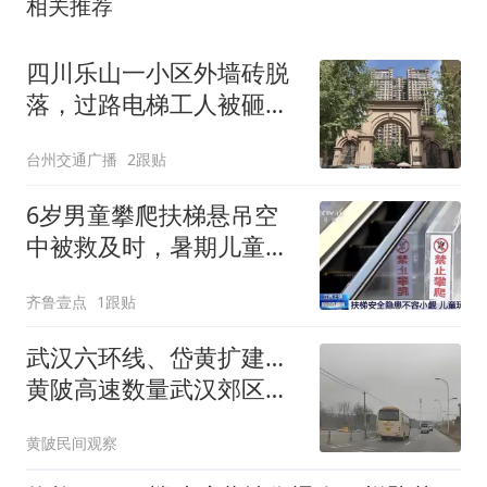
相关推荐
四川乐山一小区外墙砖脱
落，过路电梯工人被砸中
头部身亡！业主称“外墙砖
台州交通广播
2跟贴
常年断断续续脱落”；物业
回应：事发前无预兆，正
6岁男童攀爬扶梯悬吊空
全面排查
中被救及时，暑期儿童安
全需注意
齐鲁壹点
1跟贴
武汉六环线、岱黄扩建…
黄陂高速数量武汉郊区第
一，为什么人们还是觉
黄陂民间观察
得"不行"？