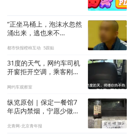
“正坐马桶上，泡沫水忽然
涌出来，逃也来不
及……”93岁老人被吓到！
都市快报橙柿互动
5跟贴
2个月20次，上海多户居
民家马桶泡沫喷涌，原因
31度的天气，网约车司机
不明
开窗拒开空调，乘客刚下
车司机就把空调打开了
网约车观察室
纵览原创 | 保定一餐馆7
年店内禁烟，宁愿少做生
意也决不妥协，店内清清
北青网-北京青年报
爽爽是最大收获，老板呼