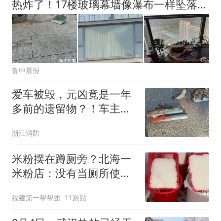
热炸了！17楼玻璃幕墙像瀑布一样坠落！业主家中一月两爆，维修师傅：一个夏天换一两百片，越大越危险
鲁中晨报
爱车被毁，元凶竟是一年
多前的遗留物？！车主赶
到场只见一片狼藉
浙江消防
米粉摆在蹲厕旁？北海一
米粉店：没有当厕所使
用，市监已介入
福建第一帮帮团
11跟贴