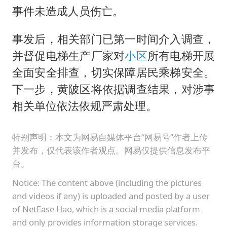
蜜雪冰城员工抽烟收银 门店现已停业
事件未造成人员伤亡。
陕西柞水遭遇暴雨五千余户群众转移
事发后，相关部门已第一时间介入调查，
汕头市政府被约谈
并督促电梯生产厂家对
小区
所有电梯开展
嘲讽周星驰无儿女没朋友 李修贤道歉
全面安全排查，切实保障居民乘梯安全。
董路致歉：泰国10岁黑人父母是伪造的
下一步，黄陂区将依据调查结果，对涉事
外交部回应日本将中国列为最大挑战
相关单位依法依规严肃处理。
13岁少年白天写作业晚上夜市炒粉
坚持党全面领导和党中央集中统一领导
特别声明：本文为网易自媒体平台“网易号”作者上传
并发布，仅代表该作者观点。网易仅提供信息发布平
台。
Notice: The content above (including the pictures
and videos if any) is uploaded and posted by a user
of NetEase Hao, which is a social media platform
and only provides information storage services.