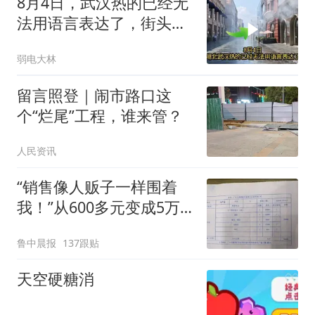
8月4日，武汉热的已经无
法用语言表达了，街头冒
白烟，自己看看吧
弱电大林
留言照登｜闹市路口这
个“烂尾”工程，谁来管？
人民资讯
“销售像人贩子一样围着
我！”从600多元变成5万
元，57岁保洁阿姨做医美
鲁中晨报
137跟贴
后眼睛肿到流泪、视物模
糊
天空硬糖消