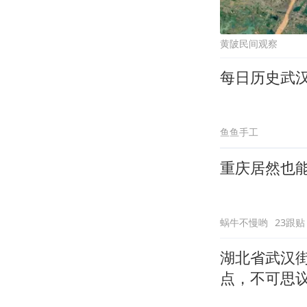
黄陂民间观察
每日历史武
鱼鱼手工
重庆居然也
蜗牛不慢哟
23跟贴
湖北省武汉街
点，不可思