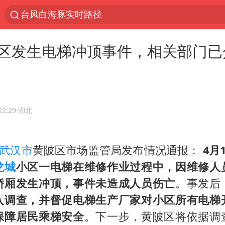
台风白海豚实时路径
“电影+”如何激发千亿级消费新活力？
区发生电梯冲顶事件，相关部门已
秘鲁和墨西哥宣布恢复外交关系
沙特土耳其巴基斯坦签署共同防务协议
中医教你一招提升气血
全球首个长时储能一体化产业园量产
22:29
·湖北
四川宜宾市高县4.9级地震致1人死亡
武汉市
黄陂区市场监管局发布情况通报：
4月
胜宏科技：股票交易异常波动
龙城
小区一电梯在维修作业过程中，因维修人
中巨芯：上半年归母净利润1405.77万元
轿厢发生冲顶，事件未造成人员伤亡
。事发后
美股存储板块集体大跌
入调查，并督促电梯生产厂家对小区所有电梯
U17国足点球大战淘汰河床晋级决赛
保障居民乘梯安全
。下一步，黄陂区将依据调