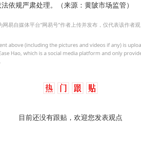
百花奖开幕式
依法依规严肃处理。（来源：黄陂市场监管）
38岁演员求职万岁山NPC成功
为网易自媒体平台“网易号”作者上传并发布，仅代表该作者
老中医：立秋后养心是关键
国防部：中国军队坚决反制任何闹海挑衅图谋
ent above (including the pictures and videos if any) is upl
我国外贸延续良好增长态势
Ease Hao, which is a social media platform and only provid
东航：国内客票提前14天免费退改
.
欧阳娜娜窦靖童好搭
夯实基础开新局
目前还没有跟贴，欢迎您发表观点