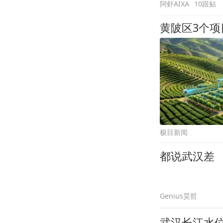
阿虾AIXA
10跟贴
黄陂区3个
极目新闻
都说武汉差
Genius昊哲
武汉长江水