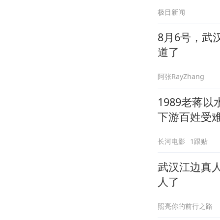
极目新闻
8月6号，
道了
阿张RayZhang
1989老蒋
下游百姓受
长河电影
1跟贴
武汉江边真人
人了
照亮你的前行之路