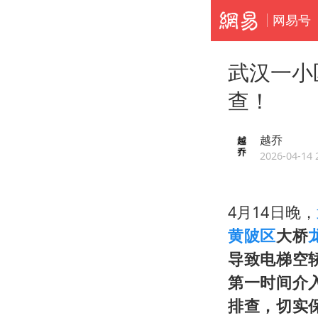
网易号
武汉一小
查！
越乔
2026-04-14 
4月14日晚，
黄陂区
大桥
导致电梯空
第一时间介
排查，切实