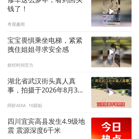
钱了！
奇观趣闻
宝宝畏惧乘坐电梯，紧紧
拽住姐姐寻求安全感
财经时间官方
湖北省武汉街头真人真
事，拍摄于2026年8月3号
下午4点，不可思议
阿虾AIXA
10跟贴
四川宜宾高县发生4.9级地
震 震源深度6千米