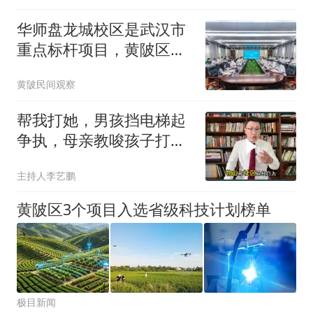
华师盘龙城校区是武汉市
重点标杆项目，黄陂区将
其作为全区头等大事推进
黄陂民间观察
帮我打她，男孩挡电梯起
争执，母亲教唆孩子打
人，孩子捂嘴偷笑！
主持人李艺鹏
黄陂区3个项目入选省级科技计划榜单
极目新闻