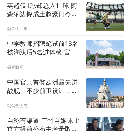
英超仅1球却总入11球 阿
森纳边锋成土超豪门今夏
头号目标
慢享生活集
中学教师招聘笔试前13名
被淘汰后5名进体检 官方
通报
极目新闻
中国官兵首登欧洲最先进
战舰！不少前卫设计，让
我军开了眼界
锅锅爱历史
自称有渠道 广州自媒体比
官方提前公布中考录取分