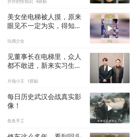
乔乔的怪知识
4跟贴
美女坐电梯被人摸，原来
眼见不一定为实，得知真
相给小伙点赞
玩偶少女
见董事长在电梯里，众人
都不敢进，新来实习生却
胆子超大直接上
片场小王
1跟贴
每日历史武汉会战真实影
像！
鱼鱼手工
修车这么多年，看到回头