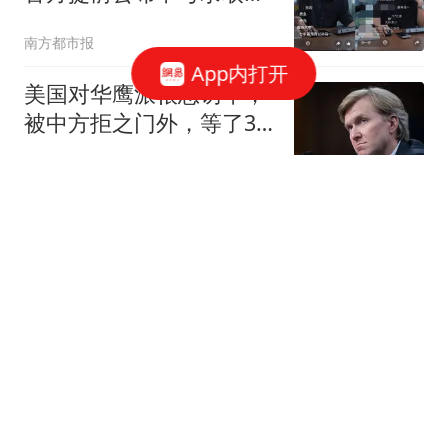
数线
南方都市报
App内打开
美国对华鹰派很想访华，
被中方拒之门外，等了3
个月都没人搭理他
阿讯说天下
台军演习正酣，“行政
院”突然停电，“城镇韧性”
沦为黑色笑话
金牛传声
3天查处145宗！24人被
拘！深圳官方最新提醒
南方都市报