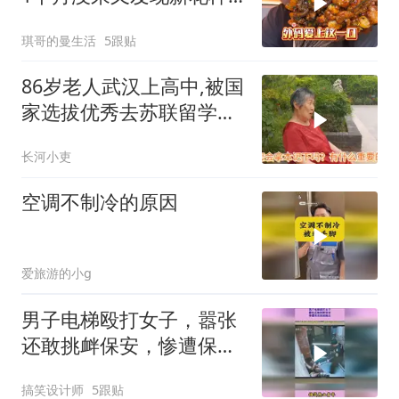
了，更新太快
琪哥的曼生活
5跟贴
86岁老人武汉上高中,被国
家选拔优秀去苏联留学，
退休金多少？
长河小吏
空调不制冷的原因
爱旅游的小g
男子电梯殴打女子，嚣张
还敢挑衅保安，惨遭保安
连续输出
搞笑设计师
5跟贴