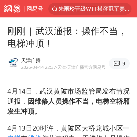
网易号
朱雨玲晋级WTT横滨冠军赛女单八强
27岁女子组织卖淫集团被悬赏通缉
刚刚 | 武汉通报：操作不当，
美国将对多晶硅衍生品加征15%关税
电梯冲顶！
官方通报教师招聘笔试前13名被淘汰
泰国校园枪击案死亡人数升至7人
天津广播
9
女孩摆摊卖菌子时收到北大通知书
2026-04-14 22:37
·天津
·天津广播官方网易号
改名后的“青海拉面”店
4月14日，武汉黄陂市场监管局发布情况
女子开一天一夜空调后二氧化碳中毒
通报，
因维修人员操作不当，电梯空轿厢
泰高官回应中国人在泰遭歧视：全面调查
发生冲顶。
公司“上四休三”但要降薪1000元
河南某医院2.33亿工程串标案细节披露
4月13日20时许，黄陂区大桥龙城小区一