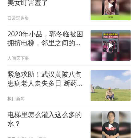
美女盯害羞了
日常逗趣集
2020年小品，郭冬临被困
拥挤电梯，邻里之间的事
全程笑点满满
人间天下事
紧急求助！武汉黄陂八旬
患病老人走失多日 断药多
日情况危急
极目新闻
电梯里怎么灌入这么多的
水？