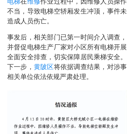
男子杀人后逃进深山21年活得像野人
电梯
在
维修
作业过程中，因维修人员操作
不当，导致电梯空轿厢发生冲顶，事件未
“空调24小时开着更省电”不实
造成人员伤亡。
立秋的仪式感
OpenAI为免费用户升级GPT-5.6 Luna
事发后，相关部门已第一时间介入调查，
“中国蔬菜之乡”最高温达41.8℃
并督促电梯生产厂家对小区所有电梯开展
全面安全排查，切实保障居民乘梯安全。
如何把百年大党建设得更加坚强有力？
下一步，
黄陂区
将依据调查结果，对涉事
相关单位依法依规严肃处理。