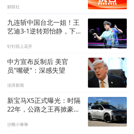
财联社
九连斩中国台北一姐！王
艺迪3-1逆转郑怡静，下轮
挑战前世界第一
钉钉陌上花开
中方宣布反制后 美官
员"嘴硬"：深感失望
澎湃新闻
新宝马X5正式曝光：时隔
22年，公路之王再掀豪华
中大型SUV巨浪
沙雕小琳琳