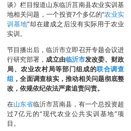
日本籍女网红在韩直播时自杀身亡
谈》栏目报道山东临沂莒南县农业实训基
多专业取消艺考 文化工作者要有文化
地相关问题，一个投资7个多亿的“
农业实
汕头市政府被约谈
训基地
”却在建成之后没有实际用于农业
实训。
南太行山失联女孩最后信号不在山林
总书记关心百姓身边这些民生大事
节目播出后，临沂市立即召开专题会议进
行研究部署，
成立由
临沂市
发改委、财政
局、农业农村局等部门组成的
联合调查
组
，全面调查核实，推动相关问题彻底整
改，依规依纪依法严肃追责问责。
在
山东省
临沂市莒南县，有一个总投资超
过7亿元的“现代农业公共实训基地”项
目。