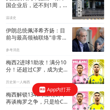
国企业后，还不到1周，
中方的反制就来了
温读史
伊朗总统佩泽希齐扬：目
前与最高领袖联络"非常困
难"
参考消息
梅西2进球1助攻！满分10
分！还超过C罗，成为史
上最年轻920球先生！
历史第一人梅西
App内打开
梅西解锁1340球里程碑，
再谈梅罗之争，只是给C
罗贴金而已