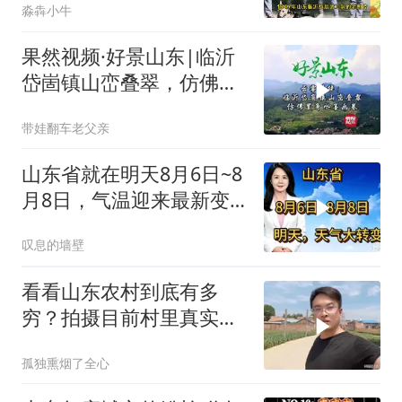
淼犇小牛
果然视频·好景山东|临沂
岱崮镇山峦叠翠，仿佛置
身水墨画卷！
带娃翻车老父亲
山东省就在明天8月6日~8
月8日，气温迎来最新变
化
叹息的墙壁
看看山东农村到底有多
穷？拍摄目前村里真实现
状，颠覆大家的认知
孤独熏烟了全心