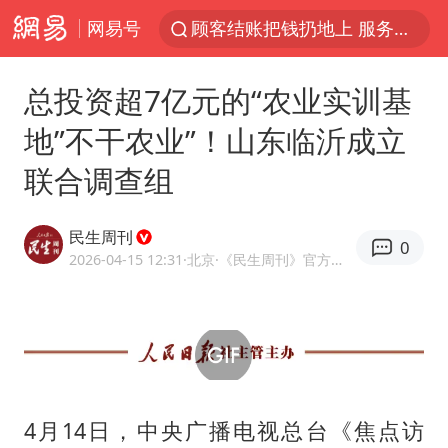
网易号
顾客结账把钱扔地上 服务员霸气扔回
38岁山东财大教授刘海明逝世
总投资超7亿元的“农业实训基
李亚鹏向地铁吐血女孩捐99999元
地”不干农业”！山东临沂成立
台风白海豚或在华东沿海登陆
联合调查组
香港殿堂级填词人黎彼得因病离世 终年76岁
FIFA官方支持因凡蒂诺
民生周刊
0
41岁女子为鼓励女儿考上985研究生
2026-04-15 12:31
·北京
·《民生周刊》官方账号
弹药库存告急 美军补货难
如何把百年大党建设得更加坚强有力
沙特否认与胡塞武装举行会谈
乘客脱鞋散发异味 司机提醒反被怼
4月14日，中央广播电视总台《焦点访