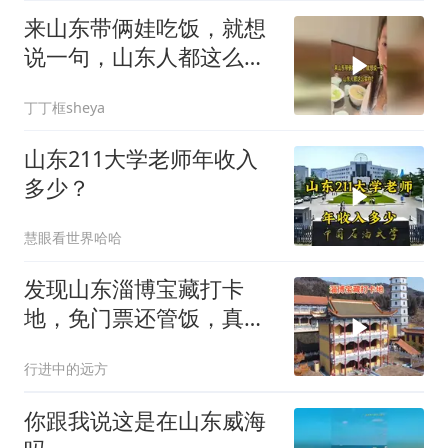
来山东带俩娃吃饭，就想
说一句，山东人都这么实
在？
丁丁框sheya
山东211大学老师年收入
多少？
慧眼看世界哈哈
发现山东淄博宝藏打卡
地，免门票还管饭，真是
没想到
行进中的远方
你跟我说这是在山东威海