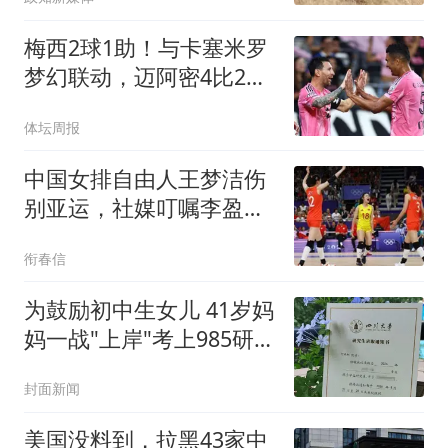
梅西2球1助！与卡塞米罗
梦幻联动，迈阿密4比2大
胜
体坛周报
中国女排自由人王梦洁伤
别亚运，社媒叮嘱李盈莹
安心康复
衔春信
为鼓励初中生女儿 41岁妈
妈一战"上岸"考上985研究
生
封面新闻
美国没料到，拉黑43家中