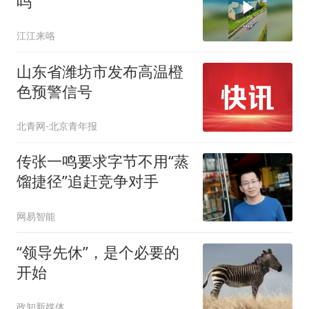
吗
江江来咯
山东省潍坊市发布高温橙
色预警信号
北青网-北京青年报
传张一鸣要求字节不用“蒸
馏捷径”追赶竞争对手
网易智能
“领导先休”，是个必要的
开始
政知新媒体