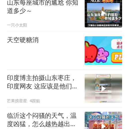
山东每座城市的尴尬 你知
道多少～
一只小太阳
天空硬糖消
印度博主拍摄山东枣庄，
印度网友 这应该是他们最
小的城市吧？
芒果捞星星
4跟贴
临沂这个闷骚的天气，温
度凶猛，怎么越热越出