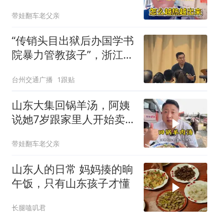
去？
带娃翻车老父亲
“传销头目出狱后办国学书
院暴力管教孩子”，浙江新
昌通报：已成立联合调查
台州交通广播
1跟贴
组，开展线索核查和调查
取证，相关进展将及时公
山东大集回锅羊汤，阿姨
布
说她7岁跟家里人开始卖
羊汤卖了44年
带娃翻车老父亲
山东人的日常 妈妈揍的晌
午饭，只有山东孩子才懂
长腿嗑叽君