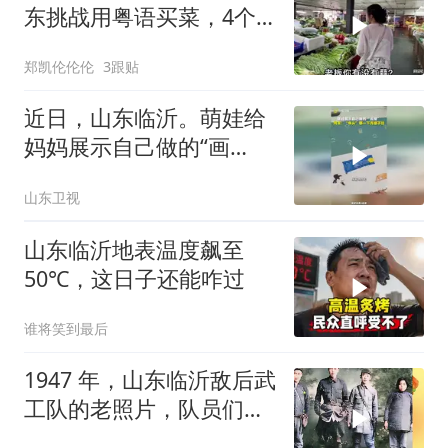
东挑战用粤语买菜，4个
老板被逗得哈哈笑
郑凯伦伦伦
3跟贴
近日，山东临沂。萌娃给
妈妈展示自己做的“画
报”，网友：“举头”那一下
山东卫视
真绷不住了
山东临沂地表温度飙至
50℃，这日子还能咋过
谁将笑到最后
1947 年，山东临沂敌后武
工队的老照片，队员们头
戴瓜皮帽、脚蹬老布鞋