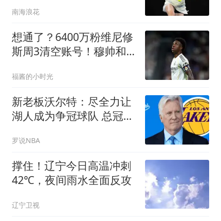
晋级
南海浪花
想通了？6400万粉维尼修
斯周3清空账号！穆帅和
皇马挽留维尼修斯
福酱的小时光
新老板沃尔特：尽全力让
湖人成为争冠球队 总冠军
终将重返洛杉矶
罗说NBA
撑住！辽宁今日高温冲刺
42℃，夜间雨水全面反攻
辽宁卫视