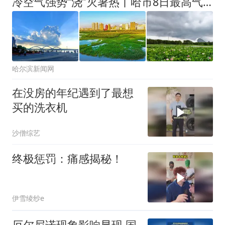
冷空气强势“浇”灭暑热丨哈市8日最高气温22℃！ #超多美图的天气预报
哈尔滨新闻网
在没房的年纪遇到了最想
买的洗衣机
沙僧综艺
终极惩罚：痛感揭秘！
伊雪绫纱e
厄尔尼诺现象影响显现 国