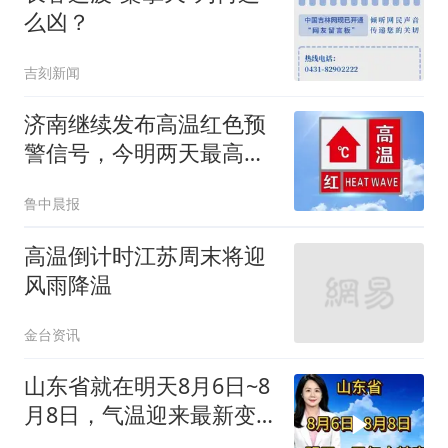
么凶？
吉刻新闻
济南继续发布高温红色预
警信号，今明两天最高气
温38℃，后天略有回落至
鲁中晨报
34℃
高温倒计时江苏周末将迎
风雨降温
金台资讯
山东省就在明天8月6日~8
月8日，气温迎来最新变
化