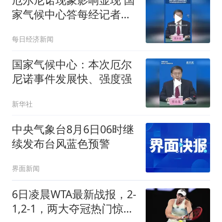
家气候中心答每经记者问
“8月我国暴雨高温台风偏
每日经济新闻
多”
国家气候中心：本次厄尔
尼诺事件发展快、强度强
新华社
中央气象台8月6日06时继
续发布台风蓝色预警
界面新闻
6日凌晨WTA最新战报，2-
1,2-1，两大夺冠热门惊险