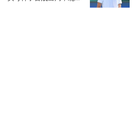
赛季开局不利
全景体育V
国际媒体大胆预判：一旦
冲突打响，中国战力将达
无人知晓的境地
命运自认幽默
卖掉油车！换纯电车满4
年，如今彻底看懂朋友当
年的忠告
小怪吃美食
怎么拒绝亲戚要长期住到
家里的请求？看好了，我
只教一遍！
娱乐洞察点点
热搜