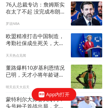
76人总裁专访：詹姆斯实
在太了不起 没完成布朗交
易根本得不到他
罗说NBA
欧盟精准打击中国制造，
考勤社保成生死关，大批
外贸工厂恐遭淘汰
天天热点见闻
董路爆料10岁基利恩情况
已明，天才小将年龄谜团
另有隐情
明天后天大后天
App内打开
蒙特利尔大师赛大冷门！
头号种子首战出局，北美