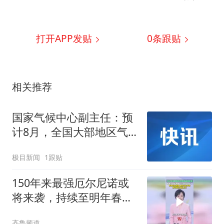
打开APP发贴
0
条跟贴
相关推荐
国家气候中心副主任：预
计8月，全国大部地区气
温较常年同期偏高，有4
极目新闻
1跟贴
轮明显高温在路上，部分
地区最高气温可达
150年来最强厄尔尼诺或
40~45℃
将来袭，持续至明年春季
长达10至11个月
齐鲁频道