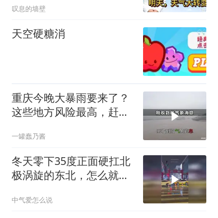
叹息的墙壁
天空硬糖消
重庆今晚大暴雨要来了？
这些地方风险最高，赶紧
看看你家
一罐蠢乃酱
冬天零下35度正面硬扛北
极涡旋的东北，怎么就成
了副热带高压的中心呢？
中气爱怎么说