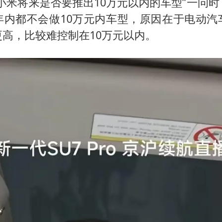
小米将来是否要推出10万元以内的车型”一问
秋天的第一杯奶茶到底有多火
年内都不会做10万元内车型，原因在于电动汽
国防部：坚决反制任何闹海挑衅图谋
高，比较难控制在10万元以内。
百花奖开幕式
我国外贸延续良好增长态势
“新疆阿勒泰八月能滑雪”不实
日本试射“战斧”导弹，国防部回应
胡彦斌韩磊 谁帮谁
夯实基础开新局