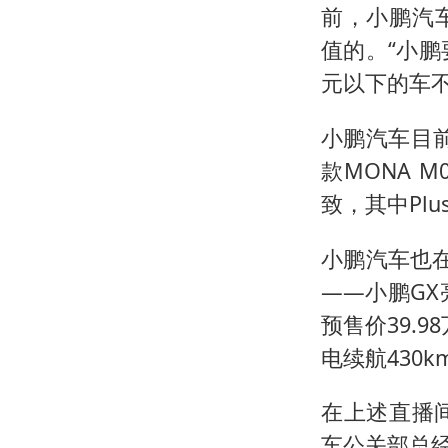
前，小鹏汽车
值的。“小
元以下的车不
小鹏汽车目前
款MONA M
致，其中Plu
小鹏汽车也在
——小鹏G
预售价39.
电续航430k
在上述直播
车公关部总经