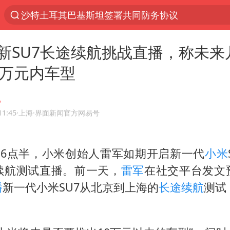
泉州市委书记张毅恭被查
“电影+”如何激发千亿级消费新活力？
新SU7长途续航挑战直播，称未来
台风白海豚已进入24小时警戒线
0万元内车型
全球首个长时储能一体化产业园量产
陈垣宇0-3张禹珍 国乒男单全军覆没
名创优品回应女子吐槽内裤质量差
11:45
·上海
·界面新闻官方网易号
四川宜宾市高县4.9级地震致1人死亡
午6点半，小米创始人雷军如期开启新一代
小米
台风白海豚或吞并鲸鱼 登陆地点更新
续航测试直播。前一天，
雷军
在社交平台发文
中巨芯：上半年归母净利润1405.77万元
播
新一代小米SU7从北京到上海的
长途续航
测试
中国女篮70-67险胜尼日利亚女篮
美股存储板块集体大跌