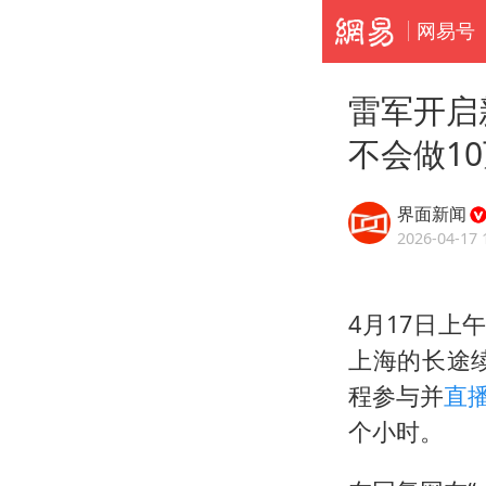
网易号
雷军开启
不会做1
界面新闻
2026-04-17 
4月17日上
上海的长途
程参与并
直
个小时。