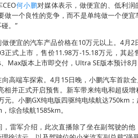
CEO
何小鹏
对媒体表示，做便宜的、低利润
鹏要做一个良性的竞争，而不是单纯做一个便宜车
碰。”
做便宜的汽车产品价格在10万元以上。4月2日
03正式上市，售价11.98万-15.18万元，
s、Max版本上市即交付，Ultra SE版本预计8
向高端车探索。4月15日晚，小鹏汽车首款全
X亮相并正式开启预售。新车带来纯电和超级增
98万元。小鹏GX纯电版四驱纯电续航达750km
m，综合续航1585km。
间，雷军介绍，此次直播除了坐在副驾驶的他
理徐洁云，以及驾驶位的小米汽车副总裁“强哥