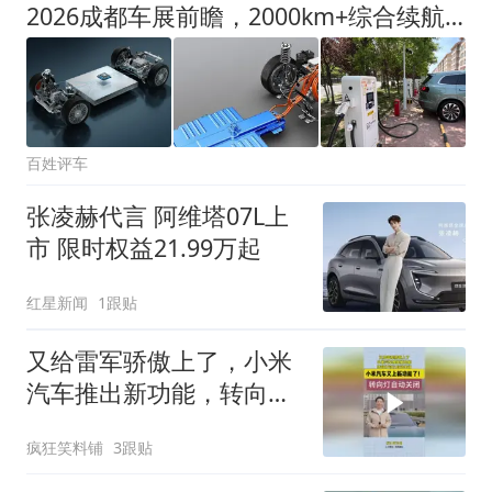
2026成都车展前瞻，2000km+综合续航会成为新内卷点吗？
百姓评车
张凌赫代言 阿维塔07L上
市 限时权益21.99万起
红星新闻
1跟贴
又给雷军骄傲上了，小米
汽车推出新功能，转向灯
可以自动关闭！
疯狂笑料铺
3跟贴