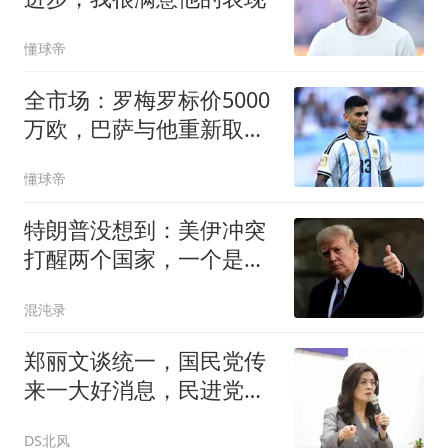
懂球帝
全市场：罗梅罗标价5000
万欧，巴萨与他重新取得
联系
懂球帝
特朗普没想到：美伊冲突
打醒两个国家，一个是越
南，一个是菲律宾
混沌录
郑丽文谈统一，国民党传
来一大好消息，民进党有
内乱气息了
DS北风