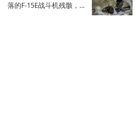
落的F-15E战斗机残骸，对
外释放多重信息
零度Military
特朗普白折腾了 美媒通告
全球：中国再买80万吨大
豆
冰语历史
最新！“白海豚”7级风圈触
及浙江！将于9日傍晚至
10日早晨登陆！多趟高
浙江之声
铁、航班取消；多个演唱
会紧急取消
十多万人报名的考试成绩
全作废 考生:为何让别人
买单