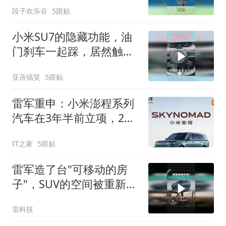
时后比model3低12°
段子欢乐谷
5跟贴
小米SU7的隐藏功能，油
门刹车一起踩，居然触发
意外效果！
亚蓓搞笑
5跟贴
雷军重申：小米澎程系列
汽车在3年半前立项，2年
前开始路测
IT之家
5跟贴
雷军造了台"可移动的房
子"，SUV的空间被重新定
义了
雷科技