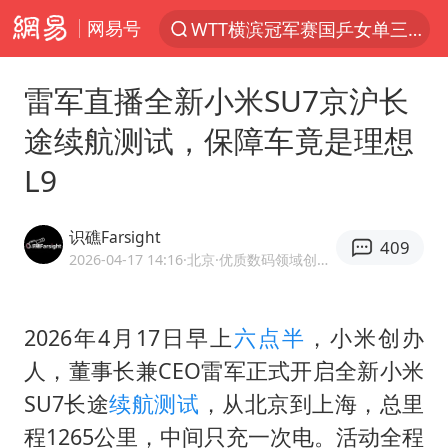
网易号
WTT横滨冠军赛国乒女单三将晋级四强
光影经济撬动暑期消费新蓝海
雷军直播全新小米SU7京沪长
马克·艾伦退出斯诺克中国公开赛
途续航测试，保障车竟是理想
新疆优化调整景区内自驾服务费
L9
上四休三，但降薪1000元，你接受吗？
泰国初中生饮弹自尽前开了26枪
识礁Farsight
409
情侣在平潭拍日出时坠崖致一死一伤
2026-04-17 14:16
·北京
·优质数码领域创作者
全民健身事业高质量发展
台当局重金为“台独”织“皇帝新衣”
2026年4月17日早上
六点半
，小米创办
人，董事长兼CEO雷军正式开启全新小米
几元成本的AI广告导致千万市值蒸发
SU7长途
续航测试
，从北京到上海，总里
老挝国会主席赛宋蓬逝世
程1265公里，中间只充一次电。活动全程