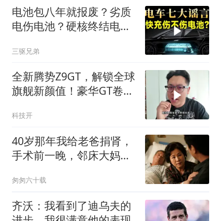
电池包八年就报废？劣质
电伤电池？硬核终结电车
七大谣言
三驱兄弟
全新腾势Z9GT，解锁全球
旗舰新颜值！豪华GT卷王
诞生！纯电续航1036公里
科技开
40岁那年我给老爸捐肾，
手术前一晚，邻床大妈悄
悄告诉我：你爸那5套房
匆匆六十载
子跟86万存款下午都给给
你弟了，我眼泪唰地就下
齐沃：我看到了迪乌夫的
来了！
进步，我很满意他的表现