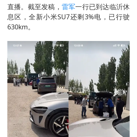
茅台部分直营店飞天茅台提价
直播。截至发稿，
雷军
一行已到达临沂休
夏日经济乘“热”而上 消费市场向“新”而行
息区，全新小米SU7还剩3%电，已行驶
白海豚将正面袭击贯穿浙江
630km。
酒店回应车内过夜被收150元
黄金牛市回来了吗
酒店花洒现排泄物住客索赔遭拒
杭州全市有序停课
乐享全民健身 共筑健康中国