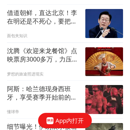
借道朝鲜，直达北京！李
在明还是不死心，要把中
韩高铁串成一条线
面包夹知识
沈腾《欢迎来龙餐馆》点
映票房3000多万，力压
《功夫女足》
梦想的旅途照进现实
阿斯：哈兰德现身西班
牙，享受赛季开始前的最
后几天假期
懂球帝
App内打开
细节曝光！伊朗展示被击