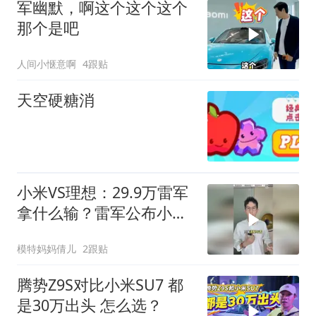
军幽默，啊这个这个这个
那个是吧
人间小惬意啊
4跟贴
天空硬糖消
小米VS理想：29.9万雷军
拿什么输？雷军公布小米
澎程预售价
模特妈妈倩儿
2跟贴
腾势Z9S对比小米SU7 都
是30万出头 怎么选？