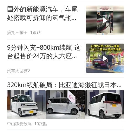
国外的新能源汽车，车尾
处搭载可拆卸的氢气瓶，
还能拆下来吗！
搞笑三东子
1跟贴
9分钟闪充+800km续航 这
台起售价24万的大六座
SUV真的没得黑
汽车大世界V
320km续航破局：比亚迪海獭征战日本K-Car市场
中山狐爱数码
10跟贴