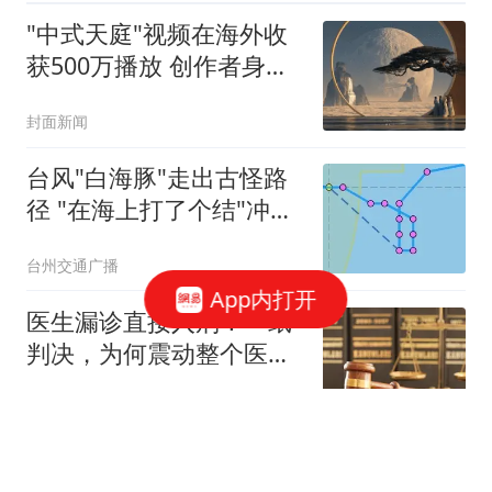
"中式天庭"视频在海外收
获500万播放 创作者身份
披露
封面新闻
台风"白海豚"走出古怪路
径 "在海上打了个结"冲上
热搜
台州交通广播
App内打开
医生漏诊直接入刑！一纸
判决，为何震动整个医疗
圈
石辰搞笑日常
两性心理学：中年女人愿