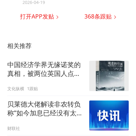
2026-04-19
打开APP发贴
368
条跟贴
相关推荐
中国经济学界无缘诺奖的
真相，被两位英国人点破
了？
文化纵横
1跟贴
贝莱德大佬解读非农转负
称“如今加息已经没有太大
意义”
财联社