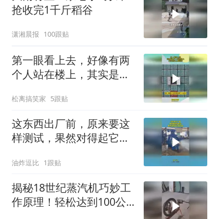
抢收完1千斤稻谷
潇湘晨报
100跟贴
第一眼看上去，好像有两
个人站在楼上，其实是海
上集装箱
松离搞笑家
5跟贴
这东西出厂前，原来要这
样测试，果然对得起它的
价格
油炸逗比
1跟贴
揭秘18世纪蒸汽机巧妙工
作原理！轻松达到100公
里每小时速度