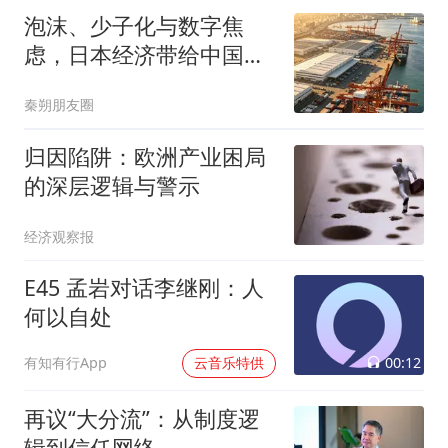
泡沫、少子化与数字焦
虑，日本经济带给中国什
么启示？
秦朔朋友圈
归因陷阱：欧洲产业困局
的深层逻辑与警示
经济观察报
E45 孟岩对话李继刚：人
何以自处
00:12
有知有行App
云音乐特供
再议“大分流”：从制度逻
辑到信任网络