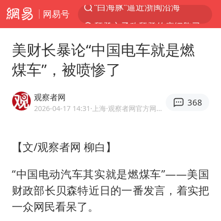
网易号
拜登之子称拜登的癌细胞已扩散
光影经济撬动暑期消费新蓝海
美财长暴论“中国电车就是燃
河南警方公开征集黑恶犯罪线索
煤车”，被喷惨了
以军士兵把枪口对准中国记者
WTT横滨冠军赛女单四强国乒占三席
观察者网
368
方桃子代言广告视频已下架
2026-04-17 14:31
·上海
·观察者网官方网易号
浙江省发出今年第2号指挥长令
【文/观察者网 柳白】
央视新主播李秋莹孙亚鹏亮相
白海豚登陆前还将加强
“中国电动汽车其实就是燃煤车”——美国
情侣在平潭拍日出时坠崖致一死一伤
财政部长贝森特近日的一番发言，着实把
娜扎称眼睛恢复情况不太妙
一众网民看呆了。