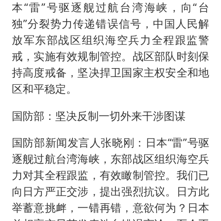
本“雷”号驱逐舰过航台湾海峡，向“台
独”分裂势力传递错误信号，中国人民解
放军东部战区组织海空兵力全程跟监警
戒，实施有效规制管控。战区部队时刻保
持高度戒备，坚决捍卫国家主权安全和地
区和平稳定。
国防部：坚决反制一切外来干涉图谋
国防部新闻发言人张晓刚：日本“雷”号驱
逐舰过航台湾海峡，东部战区组织海空兵
力对其全程跟监，有效瞰制管控。我们已
向日方严正交涉，提出强烈抗议。日方此
举蓄意挑衅，一错再错，意欲何为？日本