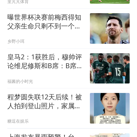
里芃芃体育
曝世界杯决赛前梅西得知
父亲生命只剩不到一个月
拒绝回家探视坚守球队
乡野小珥
皇马2：1获胜后，穆帅评
论维尼修斯和B席：B席身
体状态不佳
福酱的小时光
程梦圆失联12天后续！被
人拍到登山照片，家属发
声，爆更多细节
糖逗在娱乐
上海发布暴雨预警！台