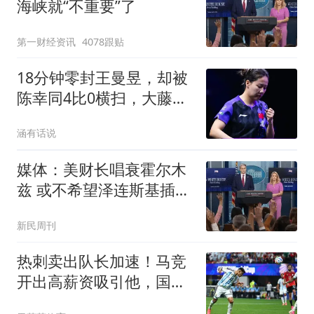
海峡就“不重要”了
第一财经资讯
4078跟贴
18分钟零封王曼昱，却被
陈幸同4比0横扫，大藤沙
月栽在"轻"字上
涵有话说
媒体：美财长唱衰霍尔木
兹 或不希望泽连斯基插手
伊朗
新民周刊
热刺卖出队长加速！马竞
开出高薪资吸引他，国米
想要谈妥很难