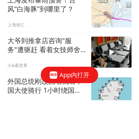
风“白海豚”到哪里了？
上海徐汇
大爷到推拿店咨询"服
务"遭驱赶 看着女技师舍
不得走
小A看世界
App内打开
外国总统刚改国名就请中
国大使骑行 1小时绕国境
线1圈
极目新闻
8月9号，人社部公布了关
于2026年职工基本养老金