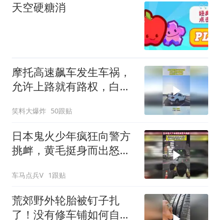
天空硬糖消
摩托高速飙车发生车祸，
允许上路就有路权，白车
凭什么不让行！
笑料大爆炸
50跟贴
日本鬼火少年疯狂向警方
挑衅，黄毛挺身而出怒踹
摩托车
车马点兵V
1跟贴
荒郊野外轮胎被钉子扎
了！没有修车铺如何自己