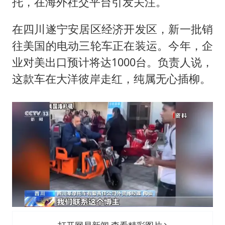
一周大涨超7% 金价为何突然上涨
托，在海外社交平台引发关注。
河南警方公开征集黑恶犯罪线索
在四川遂宁安居区经济开发区，新一批销
WTT横滨冠军赛女单四强国乒占三席
往美国的电动三轮车正在装运。今年，企
谢霆锋演唱会隔空祝王菲生日快乐
业对美出口预计将达1000台。负责人说，
大爷听AI洒农药 150亩苗一夜枯萎
这款车在大洋彼岸走红，纯属无心插柳。
央视新主播李秋莹孙亚鹏亮相
构建更高水平的全民健身公共服务体系