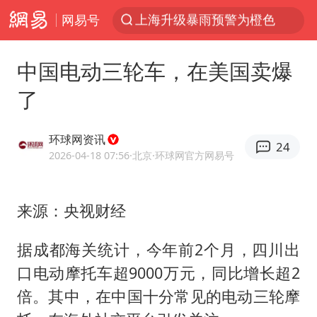
网易号
跨界融合拉长夏日经济消费链条
拜登前列腺癌恶化
中国电动三轮车，在美国卖爆
“白海豚”逼近浙闽沿海
了
四川宜宾5.5级地震后余震为何不断
2026年7月份居民消费价格同比上涨0.5%
环球网资讯
24
浙江海域将现5到8米巨浪到狂浪
2026-04-18 07:56
·北京
·环球网官方网易号
外国游客的“中国游三件套”火了
来源：央视财经
以军士兵把枪口对准中国记者
白海豚在海上打了个结
据成都海关统计，今年前2个月，四川出
方桃子代言广告视频已下架
口电动摩托车超9000万元，同比增长超2
上海大部迎大暴雨
倍。其中，在中国十分常见的电动三轮摩