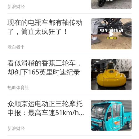
新浪财经
现在的电瓶车都有轴传动
了，简直太疯狂了！
老白者乎
看似滑稽的香蕉三轮车，
却创下165英里时速纪录
热血体育社
众顺京运电动正三轮摩托
申报：最高车速51km/h
能否抢占市场？
新浪财经