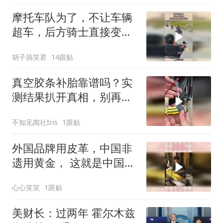
摩托车队为了，不让车辆
超车，后方骑士直接变道
压车！
胡子搞笑君
14跟贴
真空胶条补胎靠谱吗？实
测结果扒开真相，别再被
忽悠
不知见闻社Iris
1跟贴
外国品牌用皮革，中国非
遗用黄金， 这就是中国手
艺的文化内涵
心心笑笑
1跟贴
美财长：过两年 霍尔木兹