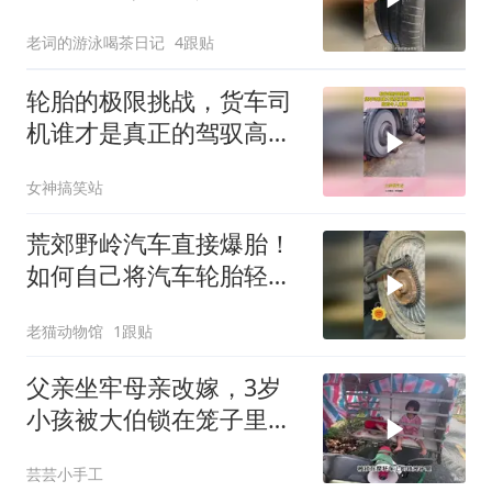
巧妙解决？
老词的游泳喝茶日记
4跟贴
轮胎的极限挑战，货车司
机谁才是真正的驾驭高
手，结局令人唏嘘！
女神搞笑站
荒郊野岭汽车直接爆胎！
如何自己将汽车轮胎轻松
拆卸下来？
老猫动物馆
1跟贴
父亲坐牢母亲改嫁，3岁
小孩被大伯锁在笼子里，
每天摩托车拉50里
芸芸小手工