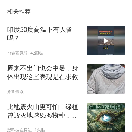
相关推荐
印度50度高温下有人管
吗？
帘卷西风醉
42跟贴
原来不出门也会中暑，身
体出现这些表现是在求救
齐鲁壹点
比地震火山更可怕！绿植
曾毁灭地球85%物种，真
相颠覆所有人认知
黑科技在身边
1跟贴