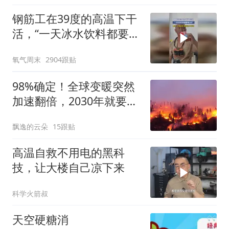
钢筋工在39度的高温下干
活，“一天冰水饮料都要喝
20斤”，男子：不喝这些，
氧气周末
2904跟贴
根本没力气干活
98%确定！全球变暖突然
加速翻倍，2030年就要突
破临界点？
飘逸的云朵
15跟贴
高温自救不用电的黑科
技，让大楼自己凉下来
科学火箭叔
天空硬糖消