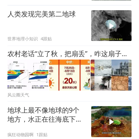
人类发现完美第二地球
世界地理小知识
4跟贴
农村老话“立了秋，把扇丢”，咋这扇子不但丢不掉，还越扇越热？ 都立秋了咋还这么热？国家气候中心：8月多地还有超40度高温！
风云圈天气
地球上最不像地球的9个
地方，水正在往海底下面
倒，一整条瀑布，在海
疯狂动物园啊
1跟贴
里，往下流