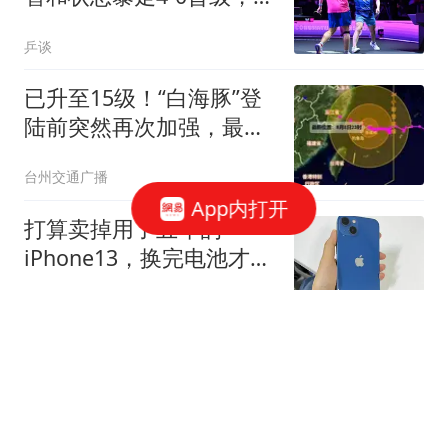
决赛约战松岛辉空
乒谈
已升至15级！“白海豚”登
陆前突然再次加强，最新
路径更新！台州多地封
台州交通广播
道、封桥！非必要不出
App内打开
门！不去海边！
打算卖掉用了五年的
iPhone13，换完电池才明
白：根本不用买新款！
小蜜情感说
8月9日+WTT横滨冠军赛
半决赛：王艺迪VS张本美
和，陈幸同VS蒯曼，张本
开成运动会
智和VS松岛辉空，央视直