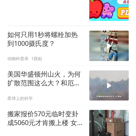
如何只用1秒将螺栓加热
到1000摄氏度？
动物科普录
1跟贴
美国华盛顿州山火，为何
扩散范围这么大？和厄尔
尼诺现象有关系吗
星球上的科学
搬家报价570元临时变卦
成5060元才肯搬上楼 女子
傻眼