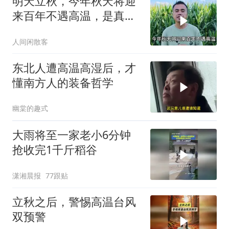
明天立秋，今年秋天将迎
来百年不遇高温，是真的
吗？
人间闲散客
东北人遭高温高湿后，才
懂南方人的装备哲学
幽棠的趣式
大雨将至一家老小6分钟
抢收完1千斤稻谷
潇湘晨报
77跟贴
立秋之后，警惕高温台风
双预警