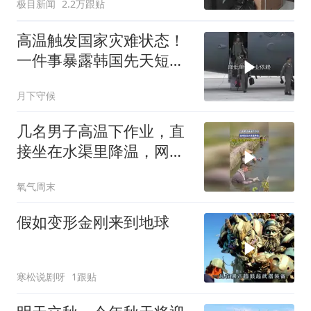
极目新闻
2.2万跟贴
高温触发国家灾难状态！
一件事暴露韩国先天短
板，小国需认清现实
月下守候
几名男子高温下作业，直
接坐在水渠里降温，网
友：在他们身上仿佛看到
氧气周末
了父亲的身影
假如变形金刚来到地球
寒松说剧呀
1跟贴