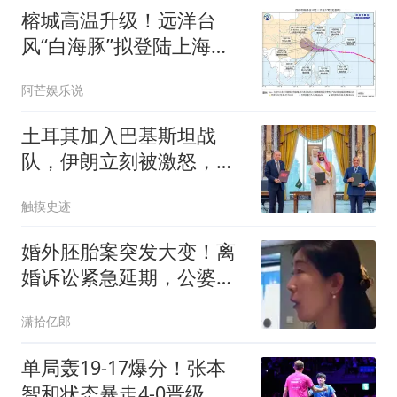
榕城高温升级！远洋台
风“白海豚”拟登陆上海至
福清沿海
阿芒娱乐说
土耳其加入巴基斯坦战
队，伊朗立刻被激怒，有
个后果德黑兰不敢想
触摸史迹
婚外胚胎案突发大变！离
婚诉讼紧急延期，公婆悔
不当初，网友怒斥太贪
潇拾亿郎
心，朱女士苦笑回应
单局轰19-17爆分！张本
智和状态暴走4-0晋级，半