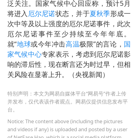
泰国初中生饮弹自尽前开了26枪
泛关注。国家气候中心回应称，预计5月
央视新主播李秋莹孙亚鹏亮相
将进入
厄尔尼诺
状态，并于
夏秋季
形成一
次中等及以上强度的厄尔尼诺事件，此次
夏日经济乘“热”而上 消费市场向“新”而行
厄尔尼诺事件至少持续至今年年底。
36岁男演员成景区NPC后人气爆棚
就“
地球
或今年冲击
高温
极限”的言论，
国
宇树王兴兴被问了360多个问题
家气候中心
专家表示，考虑到厄尔尼诺影
全民健身事业高质量发展
响的滞后性，现在断言还为时过早，但相
唐田赛前发布会上引用《孙子兵法》
关风险在显著上升。（央视新闻）
乐享全民健身 共筑健康中国
特别声明：本文为网易自媒体平台“网易号”作者上传
并发布，仅代表该作者观点。网易仅提供信息发布平
台。
Notice: The content above (including the pictures
and videos if any) is uploaded and posted by a user
of NetEase Hao, which is a social media platform