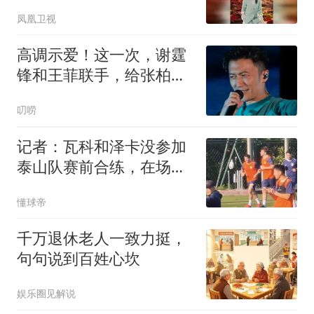
凤凰卫视
高调示爱！这一次，谢霆
锋和王菲联手，给张柏芝
上了一课
叨唠
记者：瓦科和泽卡没参加
泰山队赛前合练，在场边
进行慢跑恢复
懂球帝
千万退休老人一致力挺，
句句说到百姓心坎
娱乐圈见解说