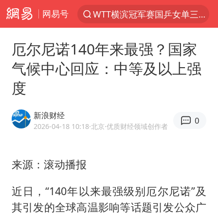
网易号
WTT横滨冠军赛国乒女单三将晋级四强
光影经济撬动暑期消费新蓝海
厄尔尼诺140年来最强？国家
白海豚将正面袭击贯穿浙江
气候中心回应：中等及以上强
杭州全市有序停课
度
黄金牛市回来了吗
酒店花洒现排泄物住客索赔遭拒
新浪财经
0
情侣在平潭拍日出时坠崖致一死一伤
2026-04-18 10:18
·北京
·优质财经领域创作者
新疆优化调整景区内自驾服务费
购飞机票7分钟后退票被扣2022元
来源：滚动播报
郑丽文：台湾从来没有“独立”过
近日，“140年以来最强级别厄尔尼诺”及
检测列车撞人致11死2伤 涉事单位被罚
其引发的全球高温影响等话题引发公众广