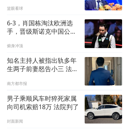
塑十一冠王朝
篮眼看球
6-3，肖国栋淘汰欧洲选
手，晋级斯诺克中国公开
赛16强
俯身冲顶
知名主持人被指出轨多年
生两子前妻怒告小三 法院
判了
南方都市报
男子乘顺风车时猝死家属
向司机索赔18万 法院判了
封面新闻