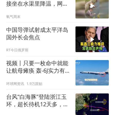
接坐在水渠里降温，网
友：在他们身上仿佛看到
氧气周末
了父亲的身影
中国导弹试射成太平洋岛
国外长会焦点
RT今日俄罗斯
视频丨只要一枚命中就能
让航母瘫痪 轰-6J实力有多
强？
环球网资讯
1.9万跟贴
台风“白海豚”登陆浙江玉
环，超长待机12天多，熬
走“鲸鱼”今迎新台风