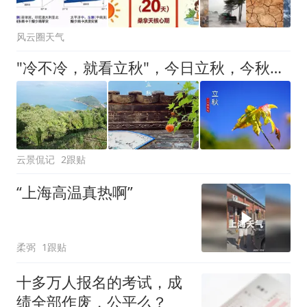
风云圈天气
"冷不冷，就看立秋"，今日立秋，今秋冷到哭吗？早看早准备
云景侃记
2跟贴
“上海高温真热啊”
柔弼
1跟贴
十多万人报名的考试，成
绩全部作废，公平么？