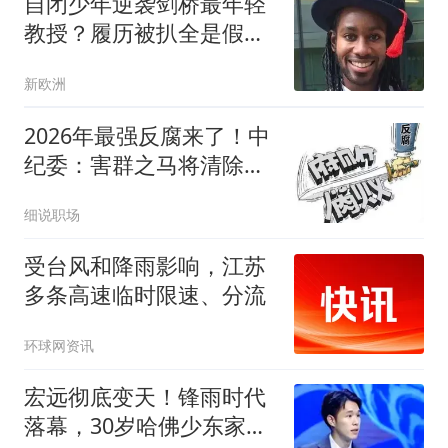
自闭少年逆袭剑桥最年轻
教授？履历被扒全是假
的！
新欧洲
2026年最强反腐来了！中
纪委：害群之马将清除到
底！
细说职场
受台风和降雨影响，江苏
多条高速临时限速、分流
环球网资讯
宏远彻底变天！锋雨时代
落幕，30岁哈佛少东家重