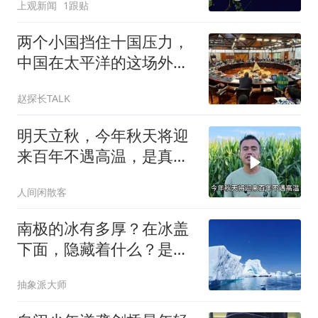
上观新闻
1跟贴
两个小国挡住十国压力，
中国在太平洋的这场外交
博弈，赢得太漂亮
赵探长TALK
明天立秋，今年秋天将迎
来百年不遇高温，是真的
吗？
人间闲散客
南极的冰有多厚？在冰盖
下面，隐藏着什么？是否
存在其他生命？
抽象派大师