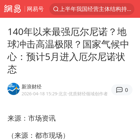
网易号
上半年我国经营主体结构持续优化
广西公开征集涉黑涉恶犯罪线索
140年以来最强厄尔尼诺？地
白海豚将给京津冀带来大暴雨
球冲击高温极限？国家气候中
中国籍豪华游艇富商之子在泰国被杀
心：预计5月进入厄尔尼诺状
上海中心千吨“镇楼神器”摆动明显
态
浙江省委书记王浩再调度：该停下的坚决停下来，让社会面静下来
《披荆斩棘2026》阵容官宣
新浪财经
0
以军士兵把枪口对准中国记者
2026-04-18 15:29
·北京
·优质财经领域创作者
国足U17与阿森纳决赛取消 并列冠军
上门女婿出轨女邻居多年被判重婚罪
来源：市场资讯
《龙餐馆》 冲奖
（来源：都市现场）