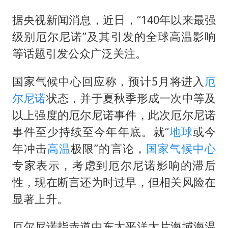
笔试第一被劝弃考涉事副校长被撤职
据央视新闻消息，近日，“140年以来最强
构建更高水平的全民健身公共服务体系
级别厄尔尼诺”及其引发的全球高温影响
香港高温刷新历史纪录
等话题引发公众广泛关注。
灌溉水坝被隔成鱼塘 村民投诉20余年
韩军前线部队连曝丑闻
国家气候中心回应称，预计5月将进入
厄
尔尼诺
状态，并于夏秋季形成一次中等及
上海有出现龙卷潜势
以上强度的厄尔尼诺事件，此次厄尔尼诺
奋力开创中国式现代化建设新局面
事件至少持续至今年年底。就“
地球
或今
年冲击
高温
极限”的言论，
国家气候中心
专家表示，考虑到厄尔尼诺影响的滞后
性，现在断言还为时过早，但相关风险在
显著上升。
厄尔尼诺指赤道中东太平洋大片海域海温