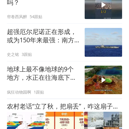
吗？
帘卷西风醉
54跟贴
超强厄尔尼诺正在形成，
或为150年来最强：南方
要小心了！
史之铭
3跟贴
地球上最不像地球的9个
地方，水正在往海底下面
倒，一整条瀑布，在海
疯狂动物园啊
1跟贴
里，往下流
农村老话“立了秋，把扇丢”，咋这扇子不但丢不掉，还越扇越热？ 都立秋了咋还这么热？国家气候中心：8月多地还有超40度高温！