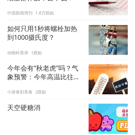
中国新闻周刊
1.8万跟贴
如何只用1秒将螺栓加热
到1000摄氏度？
动物科普录
1跟贴
今年会有“秋老虎”吗？气
象预警：今年高温比往年
更持久，建议做好防暑准
小谈食刻美食
2跟贴
备
天空硬糖消