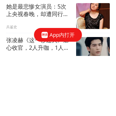
她是最悲惨女演员：5次
上央视春晚，却遭同行排
挤，毁掉大好前程
兵鉴史
App内打开
张凌赫《这一秒过火》虐
心收官，2人升咖，1人翻
红，只有她被骂惨
娱君坠星河
失联女孩新线索:刑警介
入，闺蜜提供备用号，案
情终于有大突破了
皮蛋儿电影
大家提前做好准备，不出
意外的话，8月开始中国