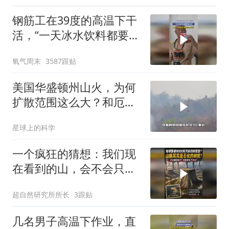
钢筋工在39度的高温下干
活，“一天冰水饮料都要喝
20斤”，男子：不喝这些，
氧气周末
3587跟贴
根本没力气干活
美国华盛顿州山火，为何
扩散范围这么大？和厄尔
尼诺现象有关系吗
星球上的科学
一个疯狂的猜想：我们现
在看到的山，会不会只是
远古留下的树桩!
超自然研究所所长
3跟贴
几名男子高温下作业，直