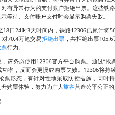
“深圳地面沉降致车辆损坏”不实
对有异常行为的支付账户拒绝出票。这些铁路1
泰国一女公务员妆容引争议 本人回应
显示等待、支付账户支付时会显示购票失败。
女子利用漏洞0元薅走3000多件家电
至18日24时3天时间内，铁路12306已累计将
80后女柜员逆袭成4200亿银行副行长
对70.4万笔交易
拒绝出票
，共拒绝出票105.
27岁女子成组织卖淫集团主犯被通缉
抢票
行为。
24小时不关空调 电费会更低吗
东方甄选被判赔偿江小白30万元
，请务必使用12306官方平台购票。通过“抢
功率，反而会更慢或购票失败。12306将持
奋进开新局 实干挑大梁
抢票形态，有针对性地采取防控措施，同时持续
提升购票体验，努力为广大
旅客
营造公平公正的
成