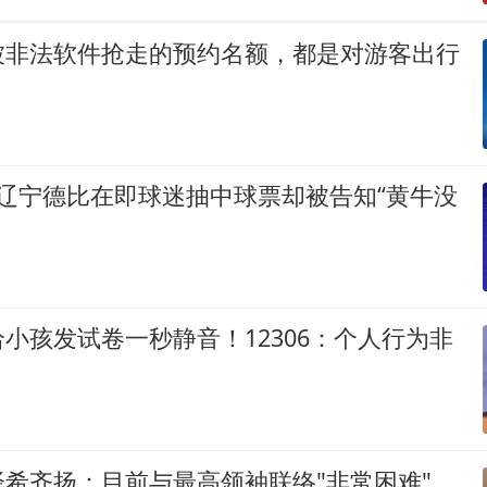
被非法软件抢走的预约名额，都是对游客出行
辽宁德比在即球迷抽中球票却被告知“黄牛没
小孩发试卷一秒静音！12306：个人行为非
希齐扬：目前与最高领袖联络"非常困难"