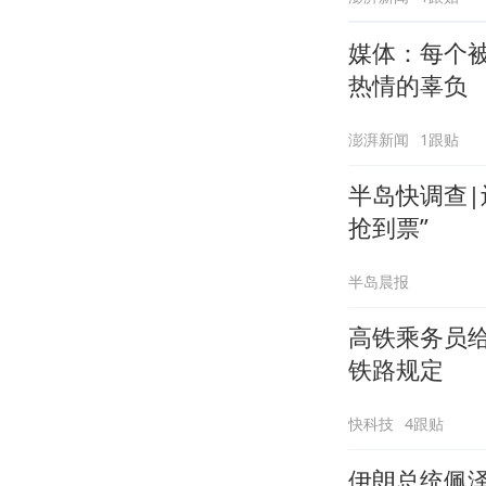
媒体：每个
热情的辜负
澎湃新闻
1跟贴
半岛快调查|
抢到票”
半岛晨报
高铁乘务员给
铁路规定
快科技
4跟贴
伊朗总统佩泽