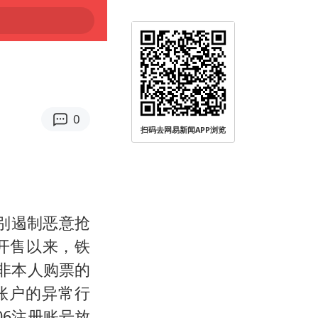
0
扫码去网易新闻APP浏览
别遏制恶意抢
开售以来，铁
为非本人购票的
账户的异常行
06注册账号放