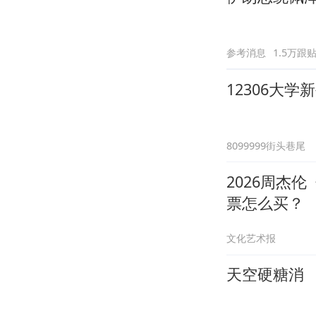
参考消息
1.5万跟
12306大
8099999街头巷尾
2026周杰
票怎么买？
文化艺术报
天空硬糖消