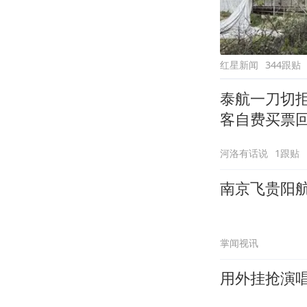
红星新闻
344跟贴
泰航一刀切
客自费买票
河洛有话说
1跟贴
南京飞贵阳
掌闻视讯
用外挂抢演