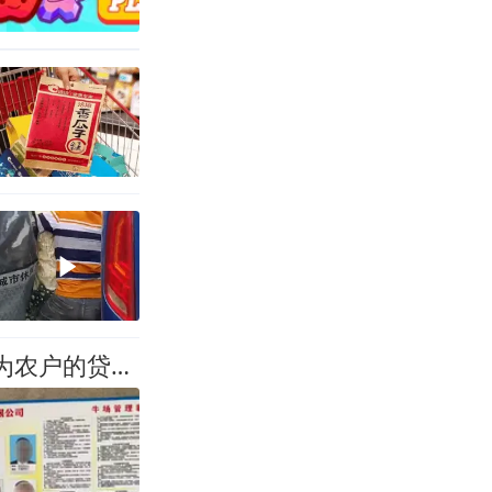
从“零风险零投入”到负债百万：一个养牛项目崩盘后，谁该为农户的贷款买单丨红星调查