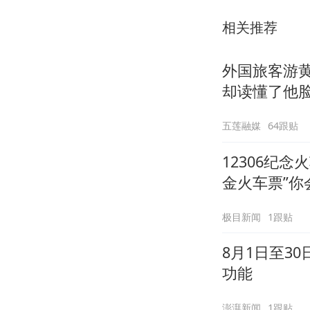
相关推荐
外国旅客游
却读懂了他
五莲融媒
64跟贴
12306纪
金火车票”你
极目新闻
1跟贴
8月1日至3
功能
澎湃新闻
1跟贴