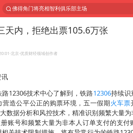
佛得角门将亮相智利俱乐部主场
以“新”破局 首发经济点亮城市消费活力
：三天内，拒绝出票105.6万张
中方回应是否在太平洋海底开采稀土
看守所辅警收受10万获刑1年
宇树科技发行价格150.80元/股
20:01
·北京
·优质财经领域创作者
宇树科技王兴兴身家有望超200亿元
资讯
五粮液渠道价一箱上涨近百元
CIA被曝已秘密设立古巴工作组
路12306技术中心了解到，铁路
12306
持续识
法国将禁止“未经同意的电话营销”
力营造公平公正的购票环境，五一假期
火车票
吉林一“温度计大楼”读数爆表
采用大数据分析和风控技术，精准识别频繁大量
06注册账号和频繁大量为非本人订单支付的支付
贵州轮胎子公司获美国退税8136万
相关技术限制措施，将有异常行为的铁路123