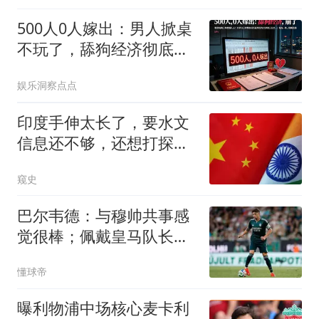
500人0人嫁出：男人掀桌
不玩了，舔狗经济彻底崩
盘
娱乐洞察点点
印度手伸太长了，要水文
信息还不够，还想打探中
国雅江项目细节
窥史
巴尔韦德：与穆帅共事感
觉很棒；佩戴皇马队长袖
标是梦想成真
懂球帝
曝利物浦中场核心麦卡利