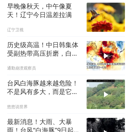
早晚像秋天，中午像夏
天！辽宁今日温差拉满
辽宁卫视
历史级高温！中日韩集体
受副热带高压折磨，白海
豚竟成破局一环？
通勤崩溃观察员
台风白海豚越来越危险！
不是风有多大，而是它登
陆后可能赖着不走
悠悠说世界
最新消息！大雨、大暴
雨！台风“白海豚”9日起对