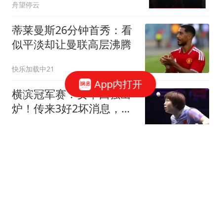
舟望停云
蒂莱曼斯26分钟首秀：看
似平淡却让曼联高层沸腾
快乐加载中21
App内打开
横滨冠军赛：女单四强出
炉！传来3好2坏消息，张
本美和有望出局
烟浔渺渺
别羡慕黄杨钿甜又拿好剧
本，《人鱼》大量脏活
戏，不是谁都敢接
喜欢历史的阿繁