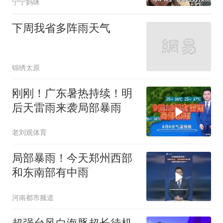
宁宁妈咪
下周我省多阵雨天气
锦绣太原
刚刚！广东暑热持续！明
后天雷雨来袭局部暴雨
老刘观体育
局部暴雨！今天郑州西部
和东南部有中雨
河南都市频道
超强台风白海豚超长待机