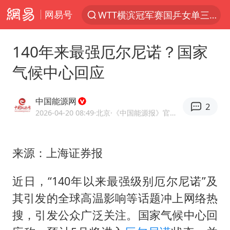
网易号
WTT横滨冠军赛国乒女单三将晋级四强
光影经济撬动暑期消费新蓝海
140年来最强厄尔尼诺？国家
三警齐发！多地10级以上雷暴大风
气候中心回应
日本发布排名：“中国第一，美日德韩英法居后”
央视新主播李秋莹孙亚鹏亮相
中国能源网
2
大V：马科斯把路走绝了
2026-04-20 08:49
·北京
·《中国能源报》官方账号
情侣在平潭拍日出时坠崖致一死一伤
来源：上海证券报
白海豚将正面袭击贯穿浙江
唐田赛前发布会上引用《孙子兵法》
近日，“140年以来最强级别
厄尔尼诺
”及
泰国初中生饮弹自尽前开了26枪
其引发的全球高温影响等话题冲上网络热
夏日经济乘“热”而上 消费市场向“新”而行
搜，引发公众广泛关注。国家气候中心回