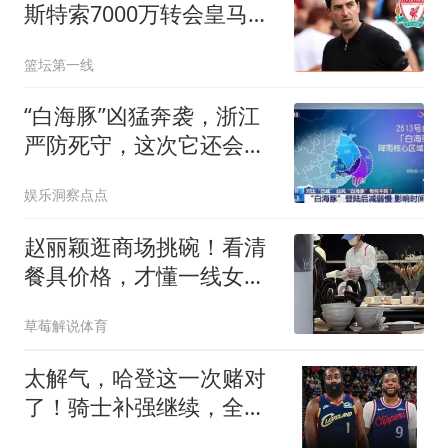
斯特索7000万转会皇马，
红军队内地震？
篮坛第一线
“白海豚”凶猛奔袭，浙江
严防死守，这次它还会被
神“吓跑”吗？
娱乐洞察点点
赵丽颖逛商场挑碗！看清
餐具价格，才懂一线女星
居家开销有多实在
草莓解说体育
太解气，哈登这一次赌对
了！骑士补强继续，全新
阵容给了他底气