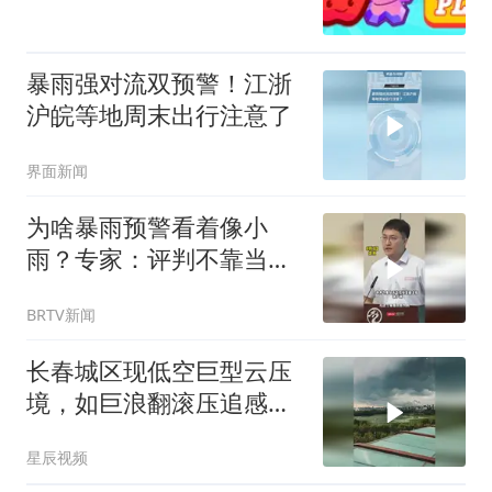
暴雨强对流双预警！江浙
沪皖等地周末出行注意了
界面新闻
为啥暴雨预警看着像小
雨？专家：评判不靠当下
感受，24小时累计降雨量
BRTV新闻
说了算
长春城区现低空巨型云压
境，如巨浪翻滚压追感十
足
星辰视频