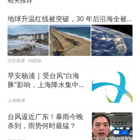
相关推荐
地球升温红线被突破，30 年后沿海全被淹没，普通人还能去哪住？
旧史新谭
56跟贴
早安杨浦 | 受台风“白海
豚”影响，上海降水集中时
段和强度有变化！
上海杨浦
台风逼近广东！暴雨今晚
杀到，雨势何时最猛？