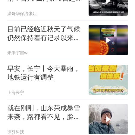
安徽会有明显风
温哥华保洁张姐
目前已经临近秋天了气候
仍然保持着有记录以来最
热的状态！
未来宇宙w
早安，长宁丨今天暴雨，
地铁运行有调整
上海长宁
就在刚刚，山东荣成暴雪
来袭，路都看不见，脸如
刀割
徕芬科技