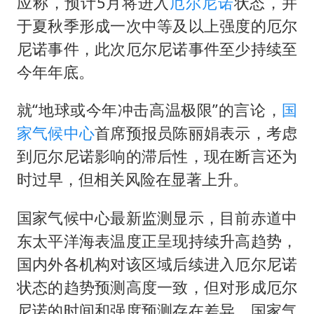
36岁男演员成景区NPC后人气爆棚
应称，预计5月将进入
厄尔尼诺
状态，并
于夏秋季形成一次中等及以上强度的厄尔
身体出现这几个信号可能是肝在求救
尼诺事件，此次厄尔尼诺事件至少持续至
宇树王兴兴被问了360多个问题
今年年底。
上四休三，但降薪1000元，你接受吗？
几元成本的AI广告导致千万市值蒸发
就“地球或今年冲击高温极限”的言论，
国
家气候中心
首席预报员陈丽娟表示，考虑
台当局重金为“台独”织“皇帝新衣”
到厄尔尼诺影响的滞后性，现在断言还为
郑丽文：台湾从来没有“独立”过
时过早，但相关风险在显著上升。
乐享全民健身 共筑健康中国
国家气候中心最新监测显示，目前赤道中
东太平洋海表温度正呈现持续升高趋势，
国内外各机构对该区域后续进入厄尔尼诺
状态的趋势预测高度一致，但对形成厄尔
尼诺的时间和强度预测存在差异。国家气